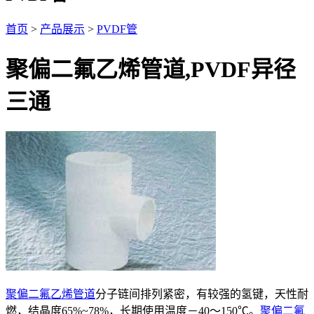
首页
>
产品展示
>
PVDF管
聚偏二氟乙烯管道,PVDF异径
三通
聚偏二氟乙烯管道
分子链间排列紧密，有较强的氢键，天性耐
燃，结晶度65%~78%，长期使用温度－40～150℃。
聚偏二氟