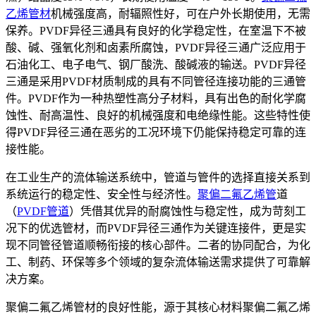
乙烯管材
机械强度高，耐辐照性好，可在户外长期使用，无需
保养。PVDF异径三通具有良好的化学稳定性，在室温下不被
酸、碱、强氧化剂和卤素所腐蚀，PVDF异径三通广泛应用于
石油化工、电子电气、钢厂酸洗、酸碱液的输送。PVDF异径
三通是采用PVDF材质制成的具有不同管径连接功能的三通管
件。PVDF作为一种热塑性高分子材料，具有出色的耐化学腐
蚀性、耐高温性、良好的机械强度和电绝缘性能。这些特性使
得PVDF异径三通在恶劣的工况环境下仍能保持稳定可靠的连
接性能。
在工业生产的流体输送系统中，管道与管件的选择直接关系到
系统运行的稳定性、安全性与经济性。
聚偏二氟乙烯管
道
（
PVDF管道
）凭借其优异的耐腐蚀性与稳定性，成为苛刻工
况下的优选管材，而PVDF异径三通作为关键连接件，更是实
现不同管径管道顺畅衔接的核心部件。二者的协同配合，为化
工、制药、环保等多个领域的复杂流体输送需求提供了可靠解
决方案。
聚偏二氟乙烯管材的良好性能，源于其核心材料聚偏二氟乙烯