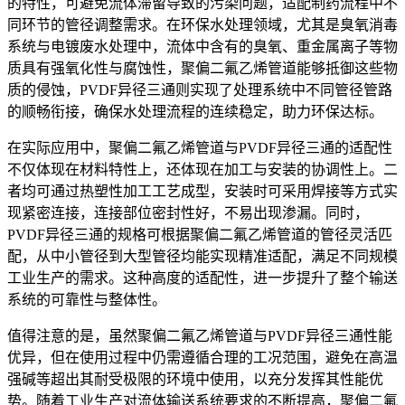
的特性，可避免流体滞留导致的污染问题，适配制药流程中不
同环节的管径调整需求。在环保水处理领域，尤其是臭氧消毒
系统与电镀废水处理中，流体中含有的臭氧、重金属离子等物
质具有强氧化性与腐蚀性，聚偏二氟乙烯管道能够抵御这些物
质的侵蚀，PVDF异径三通则实现了处理系统中不同管径管路
的顺畅衔接，确保水处理流程的连续稳定，助力环保达标。
在实际应用中，聚偏二氟乙烯管道与PVDF异径三通的适配性
不仅体现在材料特性上，还体现在加工与安装的协调性上。二
者均可通过热塑性加工工艺成型，安装时可采用焊接等方式实
现紧密连接，连接部位密封性好，不易出现渗漏。同时，
PVDF异径三通的规格可根据聚偏二氟乙烯管道的管径灵活匹
配，从中小管径到大型管径均能实现精准适配，满足不同规模
工业生产的需求。这种高度的适配性，进一步提升了整个输送
系统的可靠性与整体性。
值得注意的是，虽然聚偏二氟乙烯管道与PVDF异径三通性能
优异，但在使用过程中仍需遵循合理的工况范围，避免在高温
强碱等超出其耐受极限的环境中使用，以充分发挥其性能优
势。随着工业生产对流体输送系统要求的不断提高，聚偏二氟