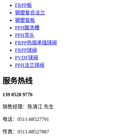
FRPP板
钢塑复合法兰
钢塑盲板
PPH酸洗槽
PPH弯头
FRPP热熔承插球阀
FRPP球阀
PVDF球阀
PPH法兰球阀
服务热线
139 0528 9776
销售经理：陈清江 先生
电话：0511-88527791
传真：0511-88527887