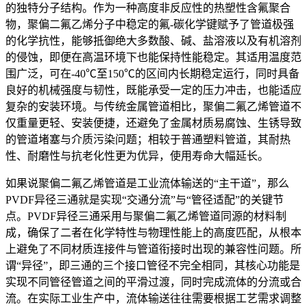
的独特分子结构。作为一种高度非反应性的热塑性含氟聚合
物，聚偏二氟乙烯分子中稳定的氟-碳化学键赋予了管道极强
的化学抗性，能够抵御绝大多数酸、碱、盐溶液以及有机溶剂
的侵蚀，即便在高温环境下也能保持性能稳定。其适用温度范
围广泛，可在-40℃至150℃的区间内长期稳定运行，同时具备
良好的机械强度与韧性，既能承受一定的压力冲击，也能适应
复杂的安装环境。与传统金属管道相比，聚偏二氟乙烯管道不
仅重量更轻、安装便捷，还避免了金属材质易腐蚀、生锈导致
的管道堵塞与介质污染问题；相较于普通塑料管道，其耐热
性、耐磨性与抗老化性更为优异，使用寿命大幅延长。
如果说聚偏二氟乙烯管道是工业流体输送的“主干道”，那么
PVDF异径三通就是实现“交通分流”与“管径适配”的关键节
点。PVDF异径三通采用与聚偏二氟乙烯管道同源的材料制
成，确保了二者在化学特性与物理性能上的高度匹配，从根本
上避免了不同材质连接件与管道衔接时出现的兼容性问题。所
谓“异径”，即三通的三个接口管径不完全相同，其核心功能是
实现不同管径管道之间的平滑过渡，同时完成流体的分流或合
流。在实际工业生产中，流体输送往往需要根据工艺需求调整