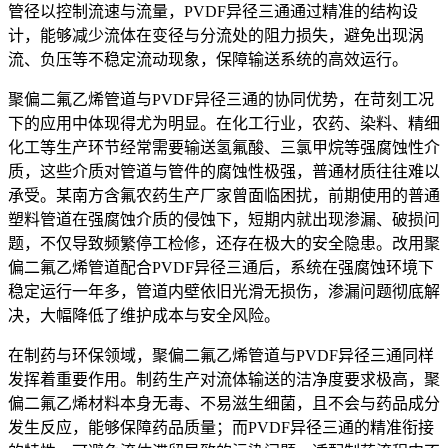
管径以控制流速与流量，PVDF异径三通通过精准的结构设
计，能够减少流体在变径与分流处的阻力损失，避免出现涡
流、负压等不稳定流动现象，保障输送系统的高效运行。
聚偏二氟乙烯管道与PVDF异径三通的协同优势，在苛刻工况
下的应用中体现得尤为明显。在化工行业，农药、染料、精细
化工等生产环节经常需要输送氢氟酸、三氯甲烷等强腐蚀性介
质，这些介质对管道与管件的腐蚀性极强，普通材质往往难以
承受。某南方含氟农药生产厂家曾面临困扰，前期使用的普通
塑料管道在强腐蚀介质的侵蚀下，短期内就出现渗漏、破损问
题，不仅导致频繁停工检修，还存在极大的安全隐患。改用聚
偏二氟乙烯管道配合PVDF异径三通后，系统在强腐蚀环境下
稳定运行一年多，管道内壁依旧光滑无损伤，渗漏问题彻底解
决，大幅降低了维护成本与安全风险。
在制药与环保领域，聚偏二氟乙烯管道与PVDF异径三通同样
发挥着重要作用。制药生产对流体输送的洁净度要求极高，聚
偏二氟乙烯材料本身无毒、不易滋生细菌，且不会与药品成分
发生反应，能够保障药品质量；而PVDF异径三通的精准衔接