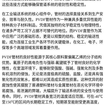
这些连接方式能够确保管道系统的密封性和稳定性。
在工业输送系统的核心组件中，管材的选择直接关系到生产安
全、效率与耐久性。PVDF管材作为一种兼具多重优异性能的
特种高分子材料制品，凭借其独特的化学稳定性与物理特性，
在诸多严苛工况下占据不可替代的地位。而PVDF直管作为其
中应用广泛的基础形态，更是以规整的结构、稳定的输送性
能，成为连接工业生产各环节的关键载体，在化工、电子、环
保等多个高端领域发挥着重要作用。
PVDF管材的良好性能源于其核心原料聚偏氟乙烯的分子结构
优势。氟原子的高电负性与强碳-氟键赋予了管材良好的化学
惰性，在室温环境下，能够耐受强酸、强碱、强氧化剂及多数
有机溶剂的侵蚀，无论是浓度极高的硫酸、盐酸，还是具有强
氧化性的双氧水，都难以对其造成实质性损害。这种优异的耐
腐蚀性使其摆脱了普通塑料管材与金属管材在恶劣化学环境中
易腐蚀、易泄漏的弊端，大幅提升了输送系统的安全性与使用
寿命。同时，PVDF管材具备宽泛的温度适应范围，可在-40℃
至150℃的区间内长期稳定工作，短期甚至能耐受更高温度，