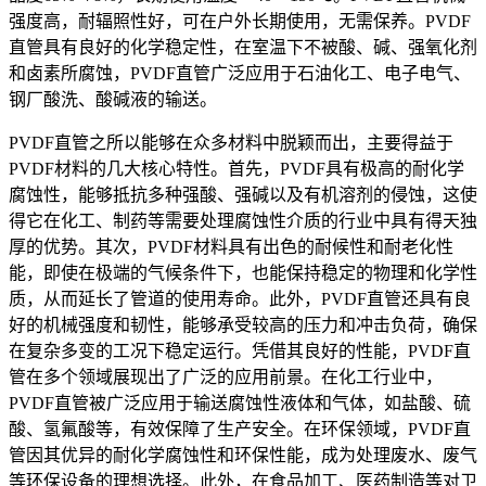
强度高，耐辐照性好，可在户外长期使用，无需保养。PVDF
直管具有良好的化学稳定性，在室温下不被酸、碱、强氧化剂
和卤素所腐蚀，PVDF直管广泛应用于石油化工、电子电气、
钢厂酸洗、酸碱液的输送。
PVDF直管之所以能够在众多材料中脱颖而出，主要得益于
PVDF材料的几大核心特性。首先，PVDF具有极高的耐化学
腐蚀性，能够抵抗多种强酸、强碱以及有机溶剂的侵蚀，这使
得它在化工、制药等需要处理腐蚀性介质的行业中具有得天独
厚的优势。其次，PVDF材料具有出色的耐候性和耐老化性
能，即使在极端的气候条件下，也能保持稳定的物理和化学性
质，从而延长了管道的使用寿命。此外，PVDF直管还具有良
好的机械强度和韧性，能够承受较高的压力和冲击负荷，确保
在复杂多变的工况下稳定运行。凭借其良好的性能，PVDF直
管在多个领域展现出了广泛的应用前景。在化工行业中，
PVDF直管被广泛应用于输送腐蚀性液体和气体，如盐酸、硫
酸、氢氟酸等，有效保障了生产安全。在环保领域，PVDF直
管因其优异的耐化学腐蚀性和环保性能，成为处理废水、废气
等环保设备的理想选择。此外，在食品加工、医药制造等对卫