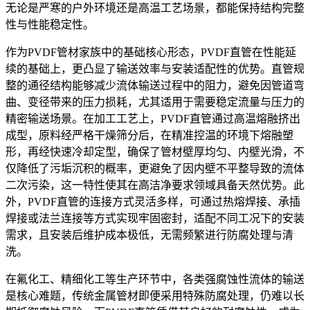
无论是严寒的户外环境还是高温工艺场景，都能保持结构完整
性与性能稳定性。
作为PVDF管材家族中的基础核心形态，PVDF直管在性能延
续的基础上，更凸显了输送效率与安装适配性的优势。直管规
整的通径结构能够减少流体输送过程中的阻力，避免因管道弯
曲、变径带来的压力损耗，尤其适用于需要稳定流量与压力的
精密输送场景。在加工工艺上，PVDF直管通过高温熔融挤出
成型，原料经严格干燥筛分后，在精准控温的环境下熔融塑
形，再经快速冷却定型，确保了管材壁厚均匀、内壁光滑，不
仅降低了污垢沉积的概率，更避免了因内壁不平整导致的流体
二次污染，这一特性使其在高洁净要求领域具备天然优势。此
外，PVDF直管的连接方式灵活多样，可通过热熔焊接、承插
焊接或法兰连接等方式实现牢固密封，适配不同工况下的安装
需求，且安装后维护成本极低，无需频繁进行防腐处理与清
洗。
在氟化工、精细化工等生产环节中，各类强腐蚀性流体的输送
是核心难题，传统金属管材即便采用特殊防腐处理，仍难以长