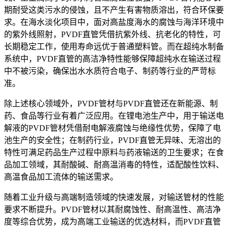
期耐受这类污水的侵蚀，且不产生有害物质溶出，符合环保要
求。在海水淡化项目中，面对高盐度海水的腐蚀与海洋环境中
的紫外线照射，PVDF直管凭借抗紫外线、抗老化的特性，可
长期稳定工作，使用寿命远优于普通塑料管。而在超纯水制备
系统中，PVDF直管的高洁净特性能够保障超纯水在输送过程
中不被污染，确保出水水质符合电子、制药等行业的严苛标
准。
除上述核心领域外，PVDF管材与PVDF直管还在新能源、制
药、食品等行业有着广泛应用。在锂电池生产中，用于输送电
解液的PVDF管材凭借耐电解液腐蚀与绝缘性优势，保障了电
池生产的安全性；在制药行业，PVDF直管无异味、无溶出的
特性可满足药品生产过程中原料与药液输送的卫生要求；在食
品加工领域，其耐酸碱、耐高温消毒的特性，适配酸性饮料、
高温食品加工流体的输送需求。
随着工业升级与高端制造领域的快速发展，对输送管材的性能
要求不断提升。PVDF管材以其耐腐蚀性、耐高温性、高洁净
度等综合优势，成为高端工业输送的优选材料，而PVDF直管