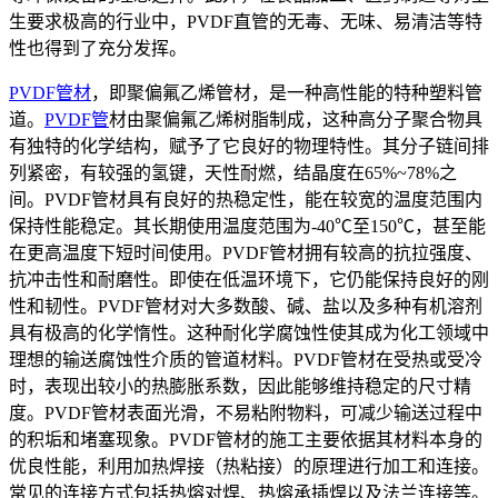
生要求极高的行业中，PVDF直管的无毒、无味、易清洁等特
性也得到了充分发挥。
PVDF管材
，即聚偏氟乙烯管材，是一种高性能的特种塑料管
道。
PVDF管
材由聚偏氟乙烯树脂制成，这种高分子聚合物具
有独特的化学结构，赋予了它良好的物理特性。其分子链间排
列紧密，有较强的氢键，天性耐燃，结晶度在65%~78%之
间。PVDF管材具有良好的热稳定性，能在较宽的温度范围内
保持性能稳定。其长期使用温度范围为-40℃至150℃，甚至能
在更高温度下短时间使用。PVDF管材拥有较高的抗拉强度、
抗冲击性和耐磨性。即使在低温环境下，它仍能保持良好的刚
性和韧性。PVDF管材对大多数酸、碱、盐以及多种有机溶剂
具有极高的化学惰性。这种耐化学腐蚀性使其成为化工领域中
理想的输送腐蚀性介质的管道材料。PVDF管材在受热或受冷
时，表现出较小的热膨胀系数，因此能够维持稳定的尺寸精
度。PVDF管材表面光滑，不易粘附物料，可减少输送过程中
的积垢和堵塞现象。PVDF管材的施工主要依据其材料本身的
优良性能，利用加热焊接（热粘接）的原理进行加工和连接。
常见的连接方式包括热熔对焊、热熔承插焊以及法兰连接等。