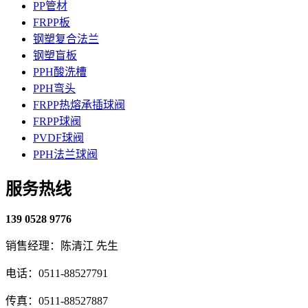
PP管材
FRPP板
钢塑复合法兰
钢塑盲板
PPH酸洗槽
PPH弯头
FRPP热熔承插球阀
FRPP球阀
PVDF球阀
PPH法兰球阀
服务热线
139 0528 9776
销售经理：陈清江 先生
电话：0511-88527791
传真：0511-88527887