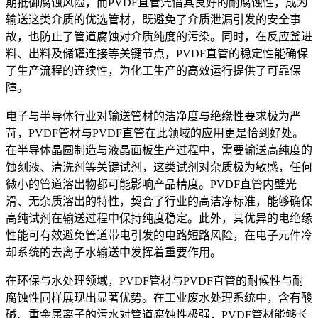
期抵御腐蚀风险，而PVDF直管凭借其良好的耐腐蚀性，成为
输送这类介质的优选管材，既避免了介质泄漏引发的安全事
故，也防止了管道腐蚀对介质纯度的污染。同时，在反应釜进
料、出料及储罐连接等关键节点，PVDF直管的稳定性能确保
了生产流程的连续性，为化工生产的高效运行提供了可靠保
障。
电子与半导体行业对输送管材的洁净度与绝缘性要求极为严
苛，PVDF管材与PVDF直管在此领域的应用更是恰到好处。
在半导体晶圆制造与液晶面板生产过程中，需要输送高纯度的
蚀刻液、清洗剂等关键试剂，这类试剂对杂质极为敏感，任何
微小的管道溶出物都可能影响产品精度。PVDF直管内壁光
滑、无杂质溶出的特性，契合了行业的高洁净标准，能够确保
高纯试剂在输送过程中保持纯度稳定。此外，其优异的电绝缘
性能可有效避免管道带电引发的电路短路风险，在电子元件冷
却系统的去离子水输送中发挥着重要作用。
在环保与水处理领域，PVDF管材与PVDF直管的耐候性与耐
腐蚀性同样展现出显著优势。在工业废水处理系统中，含有酸
碱、重金属离子的污水对管道腐蚀性极强，PVDF管材能够长