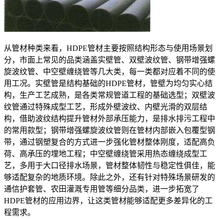
从管材种类来看，HDPE管材主要按照结构形态与使用场景划
分，市面上常见的品类涵盖实壁管、双壁波纹管、钢带增强螺
旋波纹管、中空壁缠绕管等几大类，每一类都对应着不同的使
用工况。实壁管是结构基础的HDPE管材，管壁为均匀实心结
构，生产工艺成熟，是各类常规管道工程的基础选型；双壁波
纹管通过特殊成型工艺，形成外壁波纹、内壁光滑的双层结
构，借助波纹结构提升管材外部承压能力，是排水排污工程中
的常用款型；钢带增强螺旋波纹管则在管材内部嵌入包覆型钢
带，通过钢塑复合的方式进一步强化管材整体刚度，适配高负
荷、高承压的埋地工程；中空壁缠绕管采用热态缠绕成型工
艺，多用于大口径排水场景，管材整体韧性与稳定性俱佳，能
够适配复杂的地质环境。除此之外，还有针对特殊场景研发的
通信护套管、农田灌溉专用管等细分品类，进一步拓宽了
HDPE管材的应用边界，让这类管材能够适配更多差异化的工
程需求。