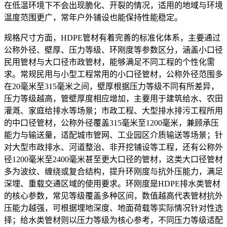
在低温环境下不会出现脆化、开裂的情况，适用的地域与环境
温度范围更广，常年户外铺设也能保持性能稳定。
规格尺寸方面，HDPE管材有着完善的标准化体系，主要通过
公称外径、壁厚、压力等级、环刚度等参数区分，涵盖小口径
民用管材与大口径市政管材，能够满足不同工程的个性化需
求。常规民用与小型工程常用的小口径管材，公称外径范围多
在20毫米至315毫米之间，壁厚根据压力等级不同有所差异，
压力等级越高，管壁厚度相应增加，主要用于建筑给水、农田
灌溉、家庭给排水等场景；市政工程、大型排水排污工程所用
的中口径管材，公称外径覆盖315毫米至1200毫米，兼顾承压
能力与输送量，适配城市管网、工业园区介质输送等场景；针
对大型市政排水、河道整治、非开挖铺设等工程，还有公称外
径1200毫米至2400毫米甚至更大口径的管材，这类大口径管材
多为波纹、缠绕或复合结构，提升环刚度与抗外压能力，满足
深埋、重载交通区域的使用要求。环刚度是HDPE排水类管材
的核心参数，常见等级覆盖多种区间，数值越高代表管材抗外
压能力越强，可根据埋地深度、地面荷载等实际情况针对性选
择；给水类管材则以压力等级为核心参考，不同压力等级适配