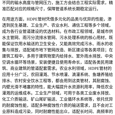
不同的输水高度与管网压力，施工方会结合工程实际需求，精
准匹配对应的规格尺寸，保障管道系统长期稳定运行。
在用途方面，HDPE管材凭借多元化的品类与优异的性能，渗
透到民生基建、工业生产、农业水利、通信工程等多个领域，
成为各行业管道建设的优选材料。在市政工程领域，是城市供
水主管网、雨污分流排水管网、污水处理系统的核心用材，既
能保证饮用水输送的卫生安全，又能高效完成污水、雨水的收
集与排放，适配城市地下管网改造、新区建设等各类项目；在
建筑工程中，多用于建筑物室内给排水、室外雨水排放、中央
空调水循环等场景，安装便捷且使用寿命长，适配各类民用建
筑、商业建筑的管道配套需求。农业水利领域，HDPE管材的
应用十分广泛，农田灌溉、节水喷灌、滴灌系统、鱼塘养殖给
排水、农村安全饮水工程等，都会用到这类管材，其耐腐蚀、
内壁光滑不堵塞的特性，能大幅提升水资源利用率，降低农业
灌溉的运维成本。工业生产领域，可用于各类工业废水排放、
化工介质输送、矿山尾矿输送、工业循环水系统等，依托优异
的耐腐蚀性能，适配多种腐蚀性介质的输送需求，且不会对工
业原料造成污染，同时耐磨性能出众，适配长时间、高频率的