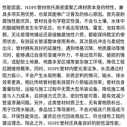
性能层面，HDPE管材依托高密度聚乙烯材质本身的特性，兼
具多项实用优势，也是其能够广泛普及的核心原因。首先是耐
腐蚀性能优异，管材自身化学稳定性强，不会与土壤、水体中
的酸碱物质发生化学反应，也不易出现锈蚀、霉变、虫蛀等问
题，无论是埋地铺设还是接触腐蚀性介质，都能保持稳定的使
用状态，有效延长管道整体使用寿命。其次是抗冲击与柔韧性
出众，管材拥有良好的延展性，遇到地基沉降、地质震动等情
况时，能够通过自身形变缓冲外力，不易出现开裂、破损的情
况，适配软土地基、地震多发区域等复杂施工环境，降低工程
后期维修概率。同时，HDPE管材内壁光滑洁净，水流通过时
阻力极小，不会产生水垢附着、杂质淤积的情况，输水、排水
效率更高，相比传统管材能有效提升介质输送效率；管材自身
重量较轻，运输与施工过程中无需大型吊装设备，降低施工难
度与人力成本，且拼接方式灵活，密封性能可靠，能有效减少
管道渗漏问题。另外，这类管材材质卫生，无有害物质析出，
用于饮用水输送、食品加工等场景时，不会对输送介质造成污
染，环保性能突出，废弃后也可回收再加工，符合绿色工程的
建设理念。除此之外，HDPE管材还具备良好的耐低温性能，