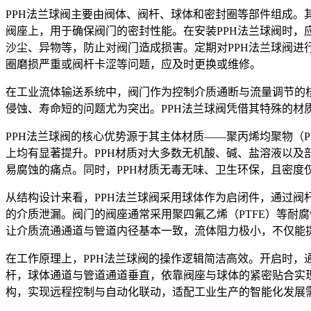
PPH法兰球阀主要由阀体、阀杆、球体和密封圈等部件组成
阀座上，用于确保阀门的密封性能。在安装PPH法兰球阀时
沙尘、异物等，防止对阀门造成损害。定期对PPH法兰球阀
圈磨损严重或阀杆卡涩等问题，应及时更换或维修。
在工业流体输送系统中，阀门作为控制介质通断与流量调节的
侵蚀、寿命短的问题尤为突出。PPH法兰球阀凭借其特殊的
PPH法兰球阀的核心优势源于其主体材质——聚丙烯均聚物（
上均有显著提升。PPH材质对大多数无机酸、碱、盐溶液以
易腐蚀的痛点。同时，PPH材质无毒无味、卫生环保，且密
从结构设计来看，PPH法兰球阀采用球体作为启闭件，通过阀
的介质泄漏。阀门的阀座通常采用聚四氟乙烯（PTFE）等耐
让介质流通通道与管道内径基本一致，流体阻力极小，不仅能
在工作原理上，PPH法兰球阀的操作逻辑简洁高效。开启时，
杆，球体通道与管道通道垂直，依靠阀座与球体的紧密贴合实
构，实现远程控制与自动化联动，适配工业生产的智能化发展