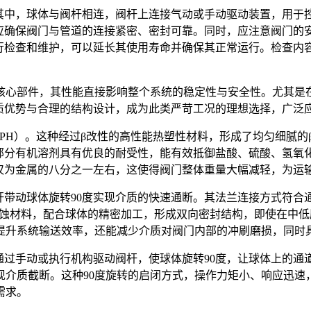
。其中，球体与阀杆相连，阀杆上连接气动或手动驱动装置，用于
，应确保阀门与管道的连接紧密、密封可靠。同时，应注意阀门的
进行检查和维护，可以延长其使用寿命并确保其正常运行。检查内
核心部件，其性能直接影响整个系统的稳定性与安全性。尤其是
材质优势与合理的结构设计，成为此类严苛工况的理想选择，广泛
PPH）。这种经过β改性的高性能热塑性材料，形成了均匀细腻
及部分有机溶剂具有优良的耐受性，能有效抵御盐酸、硫酸、氢氧
度仅为金属的八分之一左右，这使得阀门整体重量大幅减轻，为运
杆带动球体旋转90度实现介质的快速通断。其法兰连接方式符
腐蚀材料，配合球体的精密加工，形成双向密封结构，即使在中
提升系统输送效率，还能减少介质对阀门内部的冲刷磨损，同时
通过手动或执行机构驱动阀杆，使球体旋转90度，让球体上的
现介质截断。这种90度旋转的启闭方式，操作力矩小、响应迅速
需求。