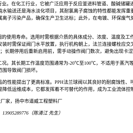
的行业。在化工行业，它被广泛应用于反应釜进料管道、酸碱储罐
纯水输送还是海水淡化项目，其耐氯离子腐蚀的特性都能发挥重要
属离子污染产品，确保生产卫生达标；此外，在电镀、环保废气处
球阀的使用寿命。选用时需根据介质的具体成分、浓度、温度及工
安装时需保证阀门水平放置，执行机构朝上，法兰连接螺栓应交
养；长期停用后重新启用前，需手动操作阀门数次，避免出现卡
工况。其长期工作温度范围通常为-20℃至100℃，不适用于蒸
范围导致阀门损坏。
品的性能提出了更高标准。PPH法兰球阀以其良好的耐腐蚀性、
是降低运维成本，它都发挥着不可替代的作用，成为工业流体控
制造厂家，扬中市道威工程塑料厂
：
13905289776（陈清江 先生）