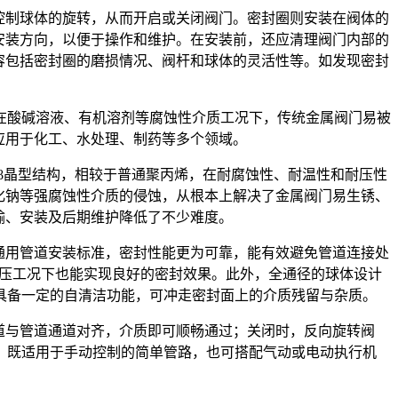
控制球体的旋转，从而开启或关闭阀门。密封圈则安装在阀体的
安装方向，以便于操作和维护。在安装前，还应清理阀门内部的
容包括密封圈的磨损情况、阀杆和球体的灵活性等。如发现密封
在酸碱溶液、有机溶剂等腐蚀性介质工况下，传统金属阀门易被
应用于化工、水处理、制药等多个领域。
的β晶型结构，相较于普通聚丙烯，在耐腐蚀性、耐温性和耐压性
化钠等强腐蚀性介质的侵蚀，从根本上解决了金属阀门易生锈、
输、安装及后期维护降低了不少难度。
合通用管道安装标准，密封性能更为可靠，能有效避免管道连接处
低压工况下也能实现良好的密封效果。此外，全通径的球体设计
具备一定的自清洁功能，可冲走密封面上的介质残留与杂质。
通道与管道通道对齐，介质即可顺畅通过；关闭时，反向旋转阀
，既适用于手动控制的简单管路，也可搭配气动或电动执行机