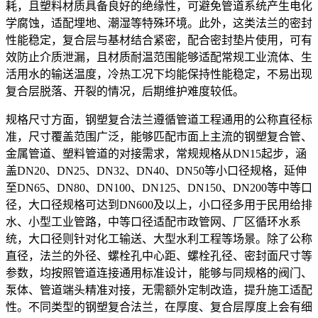
耗，且塑料材质具备良好的绝缘性，可避免管道系统产生电化
学腐蚀，适配埋地、潮湿等特殊环境。此外，这类法兰的密封
性能稳定，复合层与基材结合紧密，配合密封垫片使用，可有
效防止介质泄漏，且材质耐温范围能够适配常规工业流体、生
活用水的输送温度，冷热工况下均能保持性能稳定，不易出现
复合层脱落、开裂的情况，后期维护难度较低。
规格尺寸方面，钢塑复合法兰遵循管道工程通用的公称直径标
准，尺寸覆盖范围广泛，能够匹配市面上主流的钢塑复合管、
金属管道、塑料管道的对接需求，常规规格从DN15起步，涵
盖DN20、DN25、DN32、DN40、DN50等小口径规格，延伸
至DN65、DN80、DN100、DN125、DN150、DN200等中等口
径，大口径规格可达到DN600及以上，小口径多用于民用给排
水、小型工业管路，中等口径适配市政管网、厂区循环水系
统，大口径则针对化工输送、大型水利工程等场景。除了公称
直径，法兰的外径、螺栓孔中心距、螺栓孔径、密封面尺寸等
参数，均按照管道连接通用标准设计，能够与同规格的阀门、
泵体、管道端头精准对接，无需额外定制改造，提升施工适配
性。不同类型的钢塑复合法兰，在厚度、复合层厚度上会有细