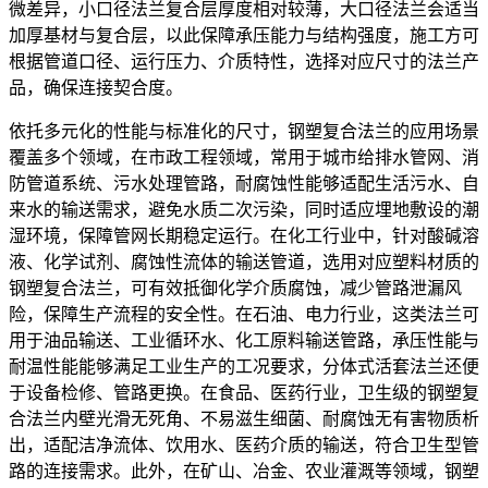
微差异，小口径法兰复合层厚度相对较薄，大口径法兰会适当
加厚基材与复合层，以此保障承压能力与结构强度，施工方可
根据管道口径、运行压力、介质特性，选择对应尺寸的法兰产
品，确保连接契合度。
依托多元化的性能与标准化的尺寸，钢塑复合法兰的应用场景
覆盖多个领域，在市政工程领域，常用于城市给排水管网、消
防管道系统、污水处理管路，耐腐蚀性能够适配生活污水、自
来水的输送需求，避免水质二次污染，同时适应埋地敷设的潮
湿环境，保障管网长期稳定运行。在化工行业中，针对酸碱溶
液、化学试剂、腐蚀性流体的输送管道，选用对应塑料材质的
钢塑复合法兰，可有效抵御化学介质腐蚀，减少管路泄漏风
险，保障生产流程的安全性。在石油、电力行业，这类法兰可
用于油品输送、工业循环水、化工原料输送管路，承压性能与
耐温性能能够满足工业生产的工况要求，分体式活套法兰还便
于设备检修、管路更换。在食品、医药行业，卫生级的钢塑复
合法兰内壁光滑无死角、不易滋生细菌、耐腐蚀无有害物质析
出，适配洁净流体、饮用水、医药介质的输送，符合卫生型管
路的连接需求。此外，在矿山、冶金、农业灌溉等领域，钢塑