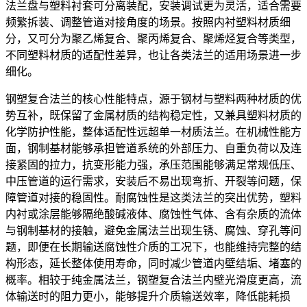
法兰盘与塑料衬套可分离装配，安装调试更为灵活，适合需要
频繁拆装、调整管道对接角度的场景。按照内衬塑料材质细
分，又可分为聚乙烯复合、聚丙烯复合、聚烯烃复合等类型，
不同塑料材质的适配性差异，也让各类法兰的适用场景进一步
细化。
钢塑复合法兰的核心性能特点，源于钢材与塑料两种材质的优
势互补，既保留了金属材质的结构稳定性，又兼具塑料材质的
化学防护性能，整体适配性远超单一材质法兰。在机械性能方
面，钢制基材能够承担管道系统的外部压力、自重负荷以及连
接紧固的拉力，抗变形能力强，承压范围能够满足常规低压、
中压管道的运行需求，安装后不易出现弯折、开裂等问题，保
障管道对接的稳固性。耐腐蚀性是这类法兰的突出优势，塑料
内衬或涂层能够隔绝酸碱液体、腐蚀性气体、含有杂质的流体
与钢制基材的接触，避免金属法兰出现生锈、腐蚀、穿孔等问
题，即便在长期输送腐蚀性介质的工况下，也能维持完整的结
构形态，延长整体使用寿命，同时减少管道内壁结垢、堵塞的
概率。相较于纯金属法兰，钢塑复合法兰内壁光滑度更高，流
体输送时的阻力更小，能够提升介质输送效率，降低能耗损