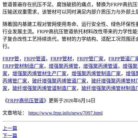
管道普遍存在抗压不足、腐蚀破损的痛点，替换为FRPP高抗
压输送双重需求，该管材可以同时满足内部介质压力与外部土
随着国内基建工程对管网使用寿命、运行安全性、绿色环保性
行业发展主流。FRPP高抗压管道依托材料改性带来的力学性
子复合改性工艺持续迭代，管材的力学结构、适配工况范围还
行。
FRPP管
，
FRPP管道
，
FRPP管材
，
FRPP管厂家
，
FRPP管道厂
FRPP管材制造厂家
，
增强聚丙烯管
，
增强聚丙烯管道
，
增强聚
家
，
增强聚丙烯管材生产厂家
，
增强聚丙烯管制造厂家
，
增强
丙烯管厂家
，
玻纤增强聚丙烯管道厂家
，
玻纤增强聚丙烯管材
家
，
玻纤增强聚丙烯管道制造厂家
，
玻纤增强聚丙烯管材制造
《
FRPP高抗压管道
》更新于2026年6月14日
文章地址：
https://www.frpp.info/news/7097.html
上一篇
下一篇