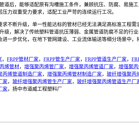
压管道后，能够适配原有沟槽施工条件，兼顾抗压、防腐、易施
层压力双重受力要求，适配工业严苛的连续运行工况。
要求不断升级，单一性能达标的管材已经无法满足高标准工程需
能升级，解决了传统塑料管道抗压薄弱、金属管道防腐不足的行
会进一步优化，在地下管网建设、工业流体输送等细分场景中，
家
，
FRPP管材厂家
，
FRPP管生产厂家
，
FRPP管道生产厂家
，
F
丙烯管材
，
增强聚丙烯管厂家
，
增强聚丙烯管道厂家
，
增强聚丙
聚丙烯管道制造厂家
，
增强聚丙烯管材制造厂家
，
玻纤增强聚丙
厂家
，
玻纤增强聚丙烯管生产厂家
，
玻纤增强聚丙烯管道生产厂
厂家
，扬中市道威工程塑料厂