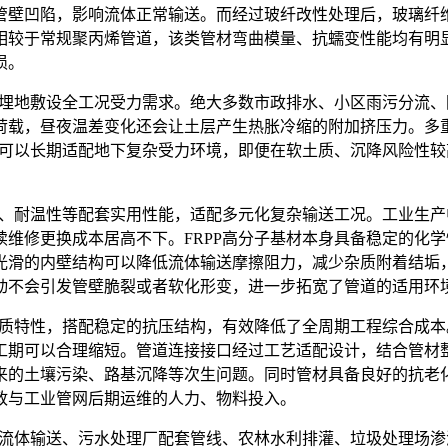
管壁凹陷，影响流体正常输送。而经过玻纤改性处理后，玻璃纤
相较于常规聚丙烯管道，该类管材弯曲模量、抗蠕变性能均有明
损。
配埋地敷设全工况受力需求。绝大多数市政排水、小区雨污分流
荷载，昼夜温差变化还会让土层产生热胀冷缩的附加挤压力。多
，可以长期适配地下复杂受力环境，即便在软土质、沉降风险性
、耐温性等配套实用性能，适配多元化复杂输送工况。工业生产
维修更换成本居高不下。FRPP高分子基材本身具备稳定的化
光滑的内壁结构可以降低流体输送摩擦阻力，减少杂质附着结垢
动不会引发管壁脆裂或者软化形变，进一步拓宽了管道的适用环
材质特性，搭配稳定的抗压结构，有效降低了全周期工程综合成
工期可以合理缩短。管道连接接口经过工艺适配设计，结合管材
来的土壤污染、路基沉降等次生问题。同时管材具备良好的抗老
政与工业管网后期运维的人力、物料投入。
流体输送、污水处理厂配套管线、农林水利排灌、垃圾处理场渗