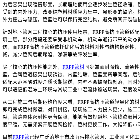
力后容易出现缓慢形变，长期埋地使用会逐步发生管径收缩、
受到的内外压力，改变纯塑料材质应力集中、易形变的缺陷。
外力撞击与碾压，管壁也可以保持完整结构，避免瞬间开裂破
针对地下管网工程核心的抗压使用场景，FRPP高抗压管道适
填土层，部分路段还要承受非机动车、机动车通行带来的动态
伤，而FRPP高抗压管道依托优化后的材料刚性与结构稳定性
畅，减少管网后期塌陷、渗漏等故障发生率。
除了核心的抗压性能之外，
FRPP管材
同步兼顾耐腐蚀、流通性
壁，金属管道极易出现锈蚀、内壁结垢、管壁变薄等问题，后续
适配大范围酸碱度介质长期输送，内壁不会被腐蚀剥落，同时
可以适应低温冻土环境与常规工业中温流体输送场景，温度波
从工程施工与后期运维角度来看，FRPP高抗压管道轻量化的
即可完成管材搬运、对口拼接，现场施工人力投入更少，施工
裂，管路整体密封性更有保障，能够有效规避地下管线渗漏带
度平缓，无需频繁开展管网检修、管材更换工作，大幅降低市
目前
FRPP管
已经广泛落地于市政雨污排水管网、工业园区化工