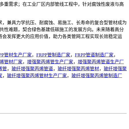
工多重需求；在工业厂区内部管线工程中，针对腐蚀性废液与高
求，兼具力学抗压、耐腐蚀、易施工、长寿命的复合型管材成为
业共性难题，契合绿色基建低碳施工的发展方向。未来随着高分
将会发挥更大的应用价值，助力各类管网工程实现长效稳定运
RPP管材生产厂家
，
FRPP管制造厂家
，
FRPP管道制造厂家
，
烯管材厂家
，
增强聚丙烯管生产厂家
，
增强聚丙烯管道生产厂
烯管
，
玻纤增强聚丙烯管道
，
玻纤增强聚丙烯管材
，
玻纤增强聚
家
，
玻纤增强聚丙烯管材生产厂家
，
玻纤增强聚丙烯管制造厂