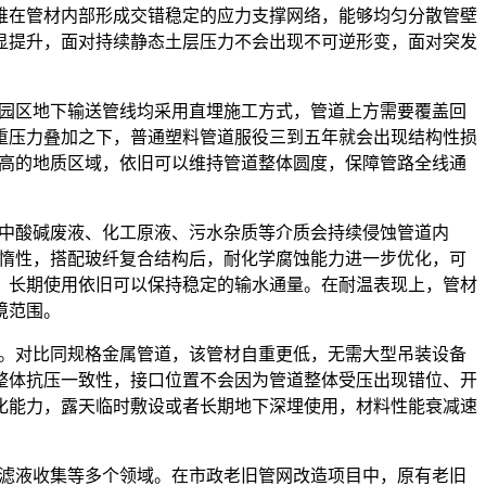
维在管材内部形成交错稳定的应力支撑网络，能够均匀分散管壁
显提升，面对持续静态土层压力不会出现不可逆形变，面对突发
、园区地下输送管线均采用直埋施工方式，管道上方需要覆盖回
重压力叠加之下，普通塑料管道服役三到五年就会出现结构性损
较高的地质区域，依旧可以维持管道整体圆度，保障管路全线通
中酸碱废液、化工原液、污水杂质等介质会持续侵蚀管道内
学惰性，搭配玻纤复合结构后，耐化学腐蚀能力进一步优化，可
，长期使用依旧可以保持稳定的输水通量。在耐温表现上，管材
境范围。
本。对比同规格金属管道，该管材自重更低，无需大型吊装设备
整体抗压一致性，接口位置不会因为管道整体受压出现错位、开
化能力，露天临时敷设或者长期地下深埋使用，材料性能衰减速
滤液收集等多个领域。在市政老旧管网改造项目中，原有老旧