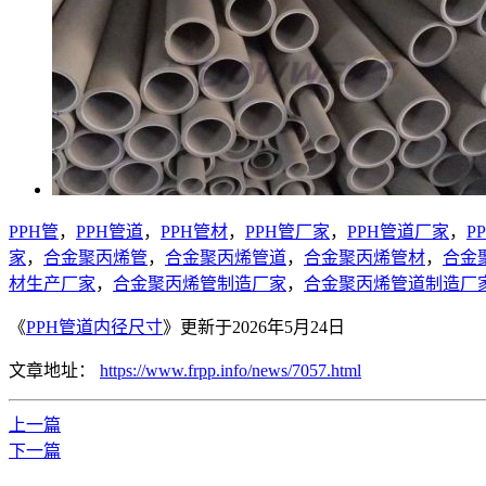
PPH管
，
PPH管道
，
PPH管材
，
PPH管厂家
，
PPH管道厂家
，
P
家
，
合金聚丙烯管
，
合金聚丙烯管道
，
合金聚丙烯管材
，
合金
材生产厂家
，
合金聚丙烯管制造厂家
，
合金聚丙烯管道制造厂
《
PPH管道内径尺寸
》更新于2026年5月24日
文章地址：
https://www.frpp.info/news/7057.html
上一篇
下一篇