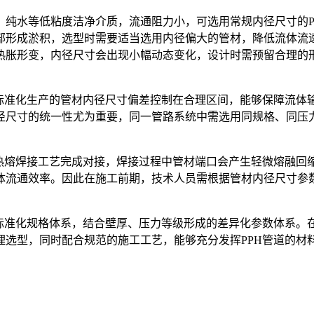
、纯水等低粘度洁净介质，流通阻力小，可选用常规内径尺寸的P
部形成淤积，选型时需要适当选用内径偏大的管材，降低流体流
热胀形变，内径尺寸会出现小幅动态变化，设计时需预留合理的
，标准化生产的管材内径尺寸偏差控制在合理区间，能够保障流体
径尺寸的统一性尤为重要，同一管路系统中需选用同规格、同压力
用热熔焊接工艺完成对接，焊接过程中管材端口会产生轻微熔融回
体流通效率。因此在施工前期，技术人员需根据管材内径尺寸参
标准化规格体系，结合壁厚、压力等级形成的差异化参数体系。在
理选型，同时配合规范的施工工艺，能够充分发挥PPH管道的材