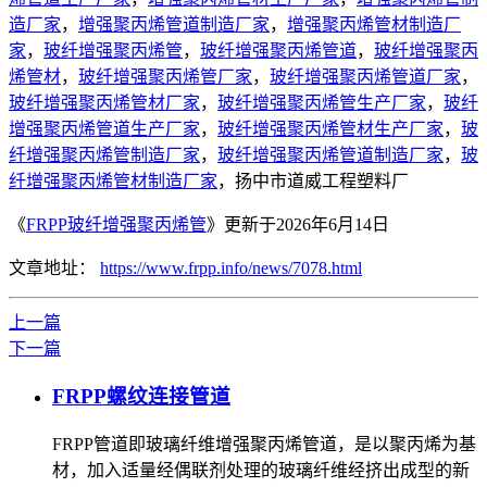
造厂家
，
增强聚丙烯管道制造厂家
，
增强聚丙烯管材制造厂
家
，
玻纤增强聚丙烯管
，
玻纤增强聚丙烯管道
，
玻纤增强聚丙
烯管材
，
玻纤增强聚丙烯管厂家
，
玻纤增强聚丙烯管道厂家
，
玻纤增强聚丙烯管材厂家
，
玻纤增强聚丙烯管生产厂家
，
玻纤
增强聚丙烯管道生产厂家
，
玻纤增强聚丙烯管材生产厂家
，
玻
纤增强聚丙烯管制造厂家
，
玻纤增强聚丙烯管道制造厂家
，
玻
纤增强聚丙烯管材制造厂家
，扬中市道威工程塑料厂
《
FRPP玻纤增强聚丙烯管
》更新于2026年6月14日
文章地址：
https://www.frpp.info/news/7078.html
上一篇
下一篇
FRPP螺纹连接管道
FRPP管道即玻璃纤维增强聚丙烯管道，是以聚丙烯为基
材，加入适量经偶联剂处理的玻璃纤维经挤出成型的新