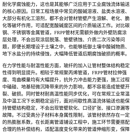
耐化学腐蚀能力，这也是其能够广泛应用于工业腐蚀流体输送
的核心原因。日常工程场景中常见的酸碱溶液、盐类水溶液、
大部分有机化工溶剂，都不会对管材管壁产生溶解、老化、脆
化等破坏作用，可适配宽酸碱度区间的介质输送工作。对比碳
钢、不锈钢等金属管道，FRPP管材无需额外做内外壁防腐涂
层处理，不会出现涂层脱落、管壁锈蚀、介质二次污染等问
题，即便长期埋设于土壤之中，也能够抵御土壤中酸碱物质、
地下水盐分的持续侵蚀，大幅降低管道后期腐蚀破损的概率。
在力学性能与耐温性能方面，玻纤的加入让管材整体结构稳定
性得到明显提升。相较于常规聚丙烯管道，FRPP管材拉伸强
度、弯曲模量均有大幅提升，抗外力冲击能力更强，施工过程
中磕碰、地基轻微沉降带来的外力影响，都不容易造成管壁开
裂、破损。同时管材耐高温性能同步优化，可在常规工业常温
及中温工况下长期稳定运行，面对间歇性高温流体输送也能保
持管壁结构稳定，不会出现管壁软化、口径扩张、接口渗漏等
故障。不过受高分子材料本身属性限制，该管材依然存在一定
的热膨胀系数，在长距离管道铺设工程中，施工环节需要搭配
合理的热补偿结构，适配温度变化带来的管道伸缩形变，保障