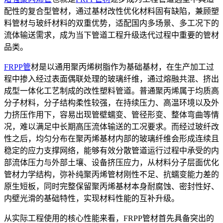
配性的复合型管材，通过基材改性优化材料固有缺陷，兼顾塑
料管材与玻纤材料的双重优势，适配国内多场景、多工况下的
流体输送需求，成为当下管道工程升级迭代过程中重要的管材
品类。
FRPP管
材是以通用聚丙烯树脂作为基础基材，在生产加工过
程中掺入经过表面偶联处理的玻璃纤维，通过熔融共混、挤出
成型一体化工艺制成的改性塑料管道。普通聚丙烯属于均质高
分子材料，分子结构柔性较强，在持续压力、高温环境以及外
力挤压作用下，容易出现管壁蠕变、管径形变、整体弯曲等情
况，难以满足中长期高压流体输送的工况要求。而经过玻纤改
性之后，均匀分布在聚丙烯基材内部的玻璃纤维会形成连续且
稳定的应力支撑网络，能够有效分散管道运行过程中承受的内
部流体压力与外部土壤、设备挤压应力，从材料分子层面优化
管材力学结构，弥补纯聚丙烯管材刚性不足、抗蠕变能力差的
原生短板，同时完整保留聚丙烯基材本身耐腐蚀、密封性好、
内壁光滑的基础特性，实现材料性能的互补升级。
从实际工程使用的核心性能来看，FRPP管材首先具备突出的