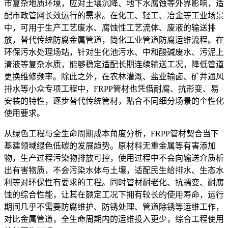
市复杂地质环境，应对土壤沉降、地下水腐蚀等外界影响，适
配市政管网长效运行的需求。在化工、轻工、冶金等工业场景
中，可用于生产工艺废水、腐蚀性工艺流体、废液的输送排
放，替代传统防腐金属管道，简化工业管道防腐运维流程。在
环保污水处理场站，针对生化池污水、中和酸碱废水、污泥上
清液等复杂水质，能够稳定适配长期连续输送工况，降低管道
更换维修频率。除此之外，在农林灌溉、盐业输卤、矿井通风
排水等小众专项工程中，FRPP管材也凭借耐腐、抗形变、易
安装的特性，逐步替代传统管材，贴合不同细分场景的个性化
使用要求。
从绿色工程与全生命周期成本角度分析，FRPP管材契合当下
基建领域绿色低碳的发展趋势。原材料无重金属等有害添加
物，生产过程污染物排放可控，使用过程中不会向输送介质析
出有害物质，不会污染水体与土壤，适配民生给排水、生态水
利等对环保性有要求的工程。同时管材耐老化、抗蠕变、耐腐
蚀的综合性能，让其在额定工况下拥有较长的使用寿命，运行
期间几乎不需要防腐维护、防锈处理、管道除锈等运维工作，
对比金属管道，全生命周期内的运维投入更少，综合工程使用