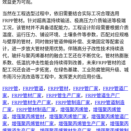
效益更为可观。
当然在工程选型过程中，依旧需要结合实际工况合理选用
FRPP管材。针对超高温持续输送、极高压力介质输送等极端
工况，该管材并不具备适配能力，工程设计阶段需要根据介质
温度、运行压力、铺设环境、土壤条件等参数，匹配对应规格
与壁厚的管材，同时做好管道伸缩补偿、支墩固定等配套设
计，进一步放大管材使用优势。伴随高分子改性技术持续迭
代，玻纤与聚丙烯基材的融合工艺还在不断优化，管材热膨胀
系数、低温抗冲击性能会持续得到改善，未来FRPP管材的适
配工况还会进一步拓宽，在绿色基建、工业防腐管网升级、城
市雨污分流改造等工程中，发挥更大的应用价值。
FRPP管
，
FRPP管道
，
FRPP管材
，
FRPP管厂家
，
FRPP管道厂
家
，
FRPP管材厂家
，
FRPP管生产厂家
，
FRPP管道生产厂
家
，
FRPP管材生产厂家
，
FRPP管制造厂家
，
FRPP管道制造
厂家
，
FRPP管材制造厂家
，
增强聚丙烯管
，
增强聚丙烯管
道
，
增强聚丙烯管材
，
增强聚丙烯管厂家
，
增强聚丙烯管道厂
家
，
增强聚丙烯管材厂家
，
增强聚丙烯管生产厂家
，
增强聚丙
烯管道生产厂家
，
增强聚丙烯管材生产厂家
，
增强聚丙烯管制