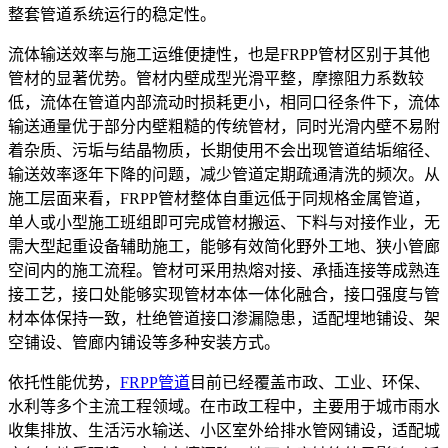
整套管道系统运行的稳定性。
流体输送效率与施工运维便捷性，也是FRPP管材区别于其他
管材的显著优势。管材内壁成型光滑平整，摩擦阻力系数较
低，流体在管道内部流动时损耗更小，相同口径条件下，流体
输送通量优于部分内壁粗糙的传统管材，同时光滑内壁不易附
着杂质、污垢与结晶物质，长期使用不会出现管道结垢缩径、
输送效率逐年下降的问题，减少管道定期疏通清洗的频次。从
施工层面来看，FRPP管材整体自重远低于同规格金属管道，
单人或小型施工班组即可完成管材搬运、下料与对接作业，无
需大型起重设备辅助施工，能够有效简化野外工地、狭小管廊
空间内的施工流程。管材可采用热熔对接、承插连接等成熟连
接工艺，接口处能够实现管材本体一体化融合，接口强度与管
材本体保持一致，杜绝管道接口渗漏隐患，适配埋地铺设、架
空铺设、管廊内铺设等多种安装方式。
依托性能优势，
FRPP管道
目前已经覆盖市政、工业、环保、
水利等多个主流工程领域。在市政工程中，主要用于城市雨水
收集排放、生活污水输送、小区室外给排水管网铺设，适配城