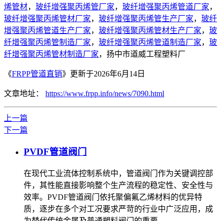
烯管材
，
玻纤增强聚丙烯管厂家
，
玻纤增强聚丙烯管道厂家
，
玻纤增强聚丙烯管材厂家
，
玻纤增强聚丙烯管生产厂家
，
玻纤
增强聚丙烯管道生产厂家
，
玻纤增强聚丙烯管材生产厂家
，
玻
纤增强聚丙烯管制造厂家
，
玻纤增强聚丙烯管道制造厂家
，
玻
纤增强聚丙烯管材制造厂家
，扬中市道威工程塑料厂
《
FRPP管道直销
》更新于2026年6月14日
文章地址：
https://www.frpp.info/news/7090.html
上一篇
下一篇
PVDF管道阀门
在现代工业流体控制系统中，管道阀门作为关键调控部
件，其性能直接影响整个生产流程的稳定性、安全性与
效率。PVDF管道阀门依托聚偏氟乙烯材料的优异特
质，逐步在多个对工况要求严苛的行业中广泛应用，成
为替代传统金属及普通塑料阀门的重要…