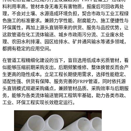
料利用率高，管材本身无毒无有害物质，报废后可回收再处
理，不会对土壤、水源造成环境负担，契合市政与工业工程绿
色施工的标准要求。兼顾力学性能、耐腐能力、施工便捷性与
环保属性，再加上源头直销带来的供货、服务与品控优势，让
这款管道在化工流体输送、城乡市政雨污分流、工业废水处
理、农田水利排灌、园区给排水、矿井通风输水等诸多领域，
都拥有稳定的应用空间。
在管道工程精细化建设的当下，盲目选用低成本劣质管材，看
似能够压缩前期采购支出，后期频繁维修、整体换管反而会产
生更高的隐性成本。立足工程长期使用需求，选择性能稳定、
适配性强、供货有保障、服务完善的FRPP管道，同时依托源
头直销模式规避采购痛点，兼顾管材品质、采购效率与后期服
务，能够为各类流体输送管网工程筑牢基础，助力各类市政、
工业、环保工程实现长效稳定运行。