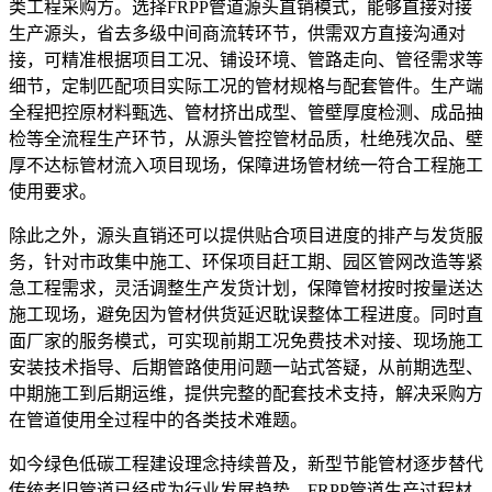
类工程采购方。选择FRPP管道源头直销模式，能够直接对接
生产源头，省去多级中间商流转环节，供需双方直接沟通对
接，可精准根据项目工况、铺设环境、管路走向、管径需求等
细节，定制匹配项目实际工况的管材规格与配套管件。生产端
全程把控原材料甄选、管材挤出成型、管壁厚度检测、成品抽
检等全流程生产环节，从源头管控管材品质，杜绝残次品、壁
厚不达标管材流入项目现场，保障进场管材统一符合工程施工
使用要求。
除此之外，源头直销还可以提供贴合项目进度的排产与发货服
务，针对市政集中施工、环保项目赶工期、园区管网改造等紧
急工程需求，灵活调整生产发货计划，保障管材按时按量送达
施工现场，避免因为管材供货延迟耽误整体工程进度。同时直
面厂家的服务模式，可实现前期工况免费技术对接、现场施工
安装技术指导、后期管路使用问题一站式答疑，从前期选型、
中期施工到后期运维，提供完整的配套技术支持，解决采购方
在管道使用全过程中的各类技术难题。
如今绿色低碳工程建设理念持续普及，新型节能管材逐步替代
传统老旧管道已经成为行业发展趋势。FRPP管道生产过程材