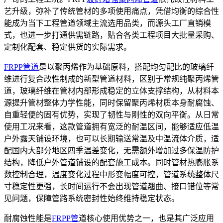
艺升级，弥补了传统管材的多项使用痛点，凭借均衡的综合性
能成为当下工程管道领域主流选用品类，而源头工厂直销模
式，也进一步打通供需链路，贴合各类工程项目大批量采购、
定制化配套、稳定供货的实际需求。
FRPP管道
是以聚丙烯作为基础原料，搭配均匀配比的玻璃纤
维进行复合改性制成的新型管道材料，区别于常规纯聚丙烯管
道，玻璃纤维在管材内部形成稳定的立体支撑结构，从材料本
源提升管材整体力学性能，同时保留聚丙烯材质本身耐腐蚀、
自重轻便的固有优势，实现了韧性与刚性的双向平衡。从日常
使用工况来看，这款管道拥有宽泛的耐温区间，能够适应低温
户外露天铺设环境，也可以长期输送常温及中温流体介质，适
配国内大部分地区四季温差变化，无需额外增加过多保温防护
结构，降低户外管道铺设的配套施工成本。同时管材热膨胀系
数控制合理，温度变化过程中形变幅度可控，管道系统整体尺
寸稳定性更强，长时间运行不会出现管道翘曲、接口错位等常
见问题，保障管路系统密封性始终维持稳定状态。
耐腐蚀性能是
FRPP管
道核心使用优势之一，也是其广泛应用