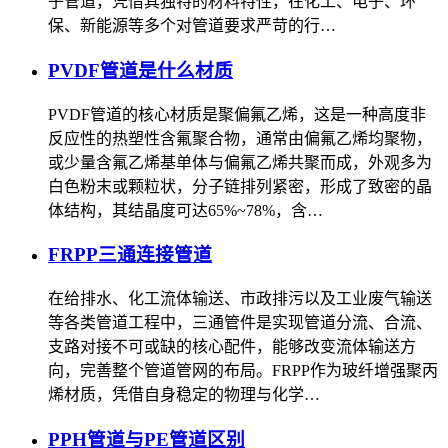
子管道，凭借其独特的材料特性，在化工、电子、环
保、新能源等多个对管道要求严苛的行…
PVDF管道是什么材质
PVDF管道的核心材质是聚偏氟乙烯，这是一种高度非
反应性的热塑性含氟聚合物，通常由偏氟乙烯均聚物，
或少量含氟乙烯基单体与偏氟乙烯共聚而成，外观多为
白色粉末或颗粒状，分子链排列紧密，形成了致密的晶
体结构，其结晶度可达65%~78%，含…
FRPP三通连接管道
在给排水、化工流体输送、市政排污以及工业废气输送
等各类管道工程中，三通管件是实现管道分流、合流、
支路对接不可或缺的核心配件，能够改变流体输送方
向，完善整个管道管网的布局。FRPP作为玻纤增强聚丙
烯材质，凭借自身稳定的物理与化学…
PPH管道与PE管道区别