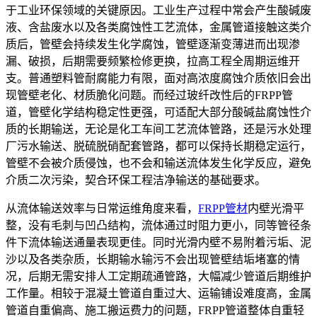
于工业环保领域的关键原因。工业生产过程中常会产生酸碱废
液、含盐废水以及各类腐蚀性工艺流体，金属管道接触这类介
质后，管壁会持续发生化学腐蚀，管壁逐渐变薄进而出现渗
漏、破损，后期需要频繁检修更换，拉高工程全周期运维开
支。普通塑料管耐腐能力有限，面对高浓度腐蚀介质依旧会出
现管壁老化、材质脆化问题。而经过玻纤改性后的FRPP管
道，管壁化学结构稳定性更强，可适配大部分酸碱盐腐蚀性介
质的长期输送，无论是化工车间工艺流体管路，还是污水处理
厂污水输送、脱硫脱硝配套管路，都可以保持长期稳定运行，
管壁不会被介质侵蚀，也不会和输送流体发生化学反应，避免
介质二次污染，契合环保工程洁净输送的基础要求。
从流体输送效率与日常运维角度来看，
FRPP管材
内壁光滑平
整，没有毛刺与凹凸结构，流体通过时阻力更小，同等管径条
件下流体输送通量表现更佳。同时光滑内壁不易附着污垢、泥
沙以及各类杂质，长期输水输污不会出现管壁结垢堵塞的情
况，后期无需安排人工定期疏通管路，大幅减少管道后期维护
工作量。相较于混凝土管道自重过大、运输铺设难度高，金属
管道自重偏高、施工搬运费力的问题，FRPP管道整体自重轻