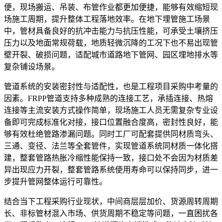
便，现场搬运、吊装、布管作业都更加便捷，能够有效缩短现
场施工周期，提升整体工程落地效率。在地下埋管施工场景
中，管材具备良好的抗冲击能力与抗压性能，可承受土壤挤压
压力以及地面常规荷载，地质轻微沉降的工况下也不易出现管
壁开裂、破损问题，适配城市道路地下管网、园区埋地排水等
复杂铺设场景。
管道系统的安装密封性与适配性，也是工程项目采购中考量的
因素。FRPP管道支持多种成熟的连接工艺，承插连接、热熔
连接等主流安装方式操作简单，现场施工人员无需复杂专业设
备即可完成标准化对接，接口位置融合度高，密封性良好，能
够有效杜绝管路渗漏问题。同时工厂可配套提供同材质弯头、
三通、变径、法兰等全套管件，实现管道系统同材质一体化搭
建，整套管路热胀冷缩性能保持一致，接口处不会因为材质差
异出现应力开裂，整套管路系统使用寿命可以保持同步，进一
步提升管网整体运行可靠性。
结合当下工程采购行业现状，中间商层层加价、货源周转周期
长、非标管材混入市场、供货周期不稳定等问题，一直困扰各