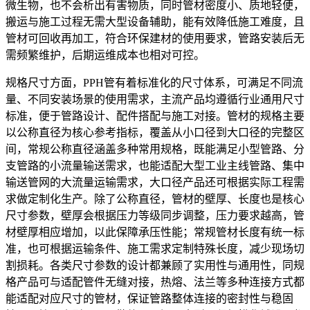
微生物，也不会析出有害物质，同时管材密度小、质地轻便，
搬运与施工过程无需大型设备辅助，能有效降低施工难度，且
管材可回收再加工，符合环保建材的使用要求，管路安装后无
需频繁维护，后期运维成本也相对可控。
规格尺寸方面，PPH管有着标准化的尺寸体系，可满足不同流
量、不同安装场景的使用需求，主流产品均遵循行业通用尺寸
标准，便于管路设计、配件搭配与施工对接。管材的规格主要
以公称直径为核心参考指标，覆盖从小口径到大口径的完整区
间，常规公称直径涵盖多种常用规格，既能满足小型管路、分
支管路的小流量输送需求，也能适配大型工业主线管路、集中
输送管网的大流量运输需求，大口径产品还可根据实际工程需
求做定制化生产。除了公称直径，管材的壁厚、长度也是核心
尺寸参数，壁厚会根据压力等级同步调整，压力要求越高，管
材壁厚相应增加，以此保障承压性能；常规管材长度有统一标
准，也可根据运输条件、施工需求定制特殊长度，减少现场切
割损耗。各类尺寸参数的设计都兼顾了实用性与通用性，同规
格产品可与适配管件无缝对接，热熔、法兰等多种连接方式都
能适配对应尺寸的管材，保证管路整体连接的密封性与稳固