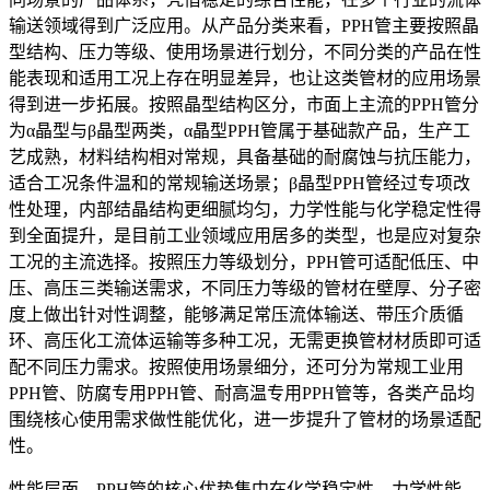
输送领域得到广泛应用。从产品分类来看，PPH管主要按照晶
型结构、压力等级、使用场景进行划分，不同分类的产品在性
能表现和适用工况上存在明显差异，也让这类管材的应用场景
得到进一步拓展。按照晶型结构区分，市面上主流的PPH管分
为α晶型与β晶型两类，α晶型PPH管属于基础款产品，生产工
艺成熟，材料结构相对常规，具备基础的耐腐蚀与抗压能力，
适合工况条件温和的常规输送场景；β晶型PPH管经过专项改
性处理，内部结晶结构更细腻均匀，力学性能与化学稳定性得
到全面提升，是目前工业领域应用居多的类型，也是应对复杂
工况的主流选择。按照压力等级划分，PPH管可适配低压、中
压、高压三类输送需求，不同压力等级的管材在壁厚、分子密
度上做出针对性调整，能够满足常压流体输送、带压介质循
环、高压化工流体运输等多种工况，无需更换管材材质即可适
配不同压力需求。按照使用场景细分，还可分为常规工业用
PPH管、防腐专用PPH管、耐高温专用PPH管等，各类产品均
围绕核心使用需求做性能优化，进一步提升了管材的场景适配
性。
性能层面，PPH管的核心优势集中在化学稳定性、力学性能、