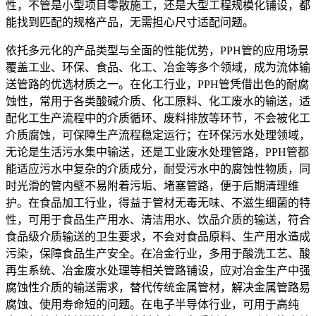
性，不管是小型项目零散施工，还是大型工程规模化铺设，都
能找到匹配的规格产品，无需担心尺寸适配问题。
依托多元化的产品类型与全面的性能优势，PPH管的应用场景
覆盖工业、环保、食品、化工、冶金等多个领域，成为流体输
送管路的优选材质之一。在化工行业，PPH管凭借出色的耐腐
蚀性，常用于各类酸碱介质、化工原料、化工废水的输送，适
配化工生产流程中的介质循环、废料排放等环节，不会被化工
介质腐蚀，可保障生产流程稳定运行；在环保污水处理领域，
无论是生活污水集中输送，还是工业废水处理管路，PPH管都
能适应污水中复杂的介质成分，耐受污水中的腐蚀性物质，同
时光滑的管内壁不易附着污垢、堵塞管路，便于后期清理维
护。在食品加工行业，得益于管材无毒无味、不滋生细菌的特
性，可用于食品生产用水、清洁用水、饮品介质的输送，符合
食品级介质输送的卫生要求，不会对食品原料、生产用水造成
污染，保障食品生产安全。在冶金行业，多用于酸洗工艺、酸
再生系统、冶金废水处理等相关管路铺设，应对冶金生产中强
腐蚀性介质的输送需求，替代传统金属管材，解决金属管路易
腐蚀、使用寿命短的问题。在电子半导体行业，可用于高纯