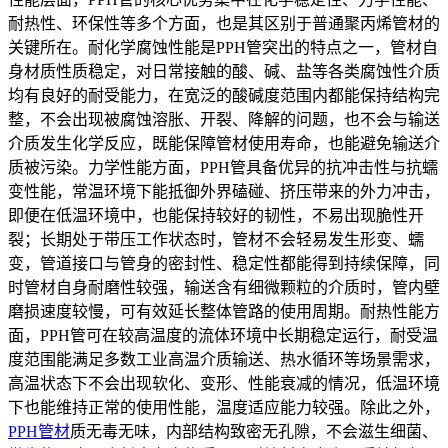
耐热性、环保性等多个方面，也是其区别于普通聚丙烯管材的
关键所在。耐化学腐蚀性能是PPH管突出的特点之一，管材自
身材质性质稳定，对日常接触的酸、碱、盐等各类腐蚀性介质
均有良好的耐受能力，在宽泛的酸碱度范围内都能保持结构完
整，不会出现被腐蚀溶胀、开裂、降解的问题，也不会与输送
介质发生化学反应，既能保障管材使用寿命，也能避免输送介
质被污染。力学性能方面，PPH管具备优异的抗冲击性与抗蠕
变性能，常温环境下能抵御外界磕碰、挤压带来的外力冲击，
即便在低温环境中，也能保持较好的韧性，不易出现脆性开
裂；长期处于带压工作状态时，管材不会轻易发生形变、蠕
变，管道接口与管身的密封性、稳定性都能得到持续保障，同
时管材自身耐磨性较强，输送含有细微颗粒的介质时，管内壁
磨损速度较慢，可有效延长整体管路的使用周期。耐热性能方
面，PPH管可在较高温度的流体环境中长期稳定运行，耐受温
度范围能满足多数工业高温介质输送、热水循环等场景需求，
高温状态下不会出现软化、变形、性能衰减的情况，低温环境
下也能维持正常的使用性能，温度适应能力较强。除此之外，
PPH管材
质无毒无味，内部结构致密无孔隙，不会滋生细菌、