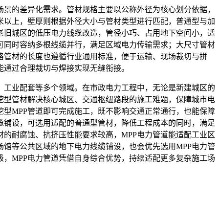
场景的差异化需求。管材规格主要以公称外径为核心划分依据，
米以上，壁厚则根据外径大小与管材类型进行匹配，普通型与加
老旧城区的低压电力线缆改造，管径小巧、占用地下空间小，适
可同时容纳多根线缆并行，满足区域电力传输需求；大尺寸管材
格管材的长度也遵循行业通用标准，便于运输、现场裁切与拼
能通过合理裁切与焊接实现无缝衔接。
、工业配套等多个领域。在市政电力工程中，无论是新建城区的
挖型管材解决核心城区、交通枢纽路段的施工难题，保障城市电
型MPP管道即可完成施工，既不影响交通正常通行，也能保障
缆铺设，可选用适配的普通型管材，降低工程成本的同时，满足
的耐腐蚀、抗挤压性能要求较高，MPP电力管道能适配工业区
馆等公共区域的地下电力线缆铺设，也会优先选用MPP电力管
，MPP电力管道凭借自身综合优势，持续适配更多复杂施工场