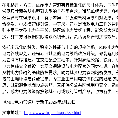
在规格尺寸方面，MPP电力管道有着标准化的尺寸体系，同
常见尺寸覆盖从小型到大型的全范围需求，适配单根线缆、多
强型管材在壁厚设计上有所差异，加强型管材壁厚相对更厚，
合零散、小规模管线铺设；中等尺寸管材是市政电力工程的常
则多用于大型电力主干线、跨区域电力管线工程，能承载大容
接，施工方可根据实际铺设路线长度，灵活调整管材拼接数量
依托多元化的种类、稳定的性能与丰富的规格体系，MPP电
电力管线规划，还是老旧城区的电力线路改造升级，都能选用
力管网有序搭建。在交通配套工程中，针对高速公路、铁路、
电力管线安全铺设，实现交通建设与电力配套的同步推进。在
乡村电力传输的基础防护需求，助力城乡电力管网均衡发展。
域的土壤环境与荷载需求，为工业生产用电提供稳定的线缆防
道，既能避免地面设施破坏，又能保障公共区域用电安全，适
景，成为电力线缆保护领域不可或缺的管材产品，也为各类工
《MPP电力管道》更新于2026年3月29日
文章地址：
https://www.frpp.info/pp/280.html