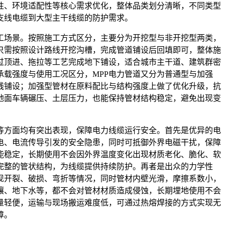
性、环境适配性等核心需求优化，整体品类划分清晰，不同类型
支线电缆到大型主干线缆的防护需求。
工场景。按照施工方式区分，主要分为开挖型与非开挖型两类，
只需按照设计路线开挖沟槽，完成管道铺设后回填即可，整体施
过顶进、拖拉等工艺完成地下铺设，适合城市主干道、建筑群密
载强度与使用工况区分，MPP电力管道又分为普通型与加强
线铺设；加强型管材在原料配比与结构强度上做了优化升级，抗
地面车辆碾压、土层压力，也能保持管材结构稳定，避免出现变
等方面均有突出表现，保障电力线缆运行安全。首先是优异的电
电、电流传导引发的安全隐患，同时可抵御外界电磁干扰，保障
能稳定，长期使用不会因外界温度变化出现材质老化、脆化、软
完整的管状结构，为线缆提供持续防护。再者是出众的力学性
现开裂、破损、弯折等情况，同时管材内壁光滑，摩擦系数小，
壤、地下水等，都不会对管材材质造成侵蚀，长期埋地使用不会
量轻便，运输与现场搬运难度低，可通过热熔焊接的方式实现无
障。