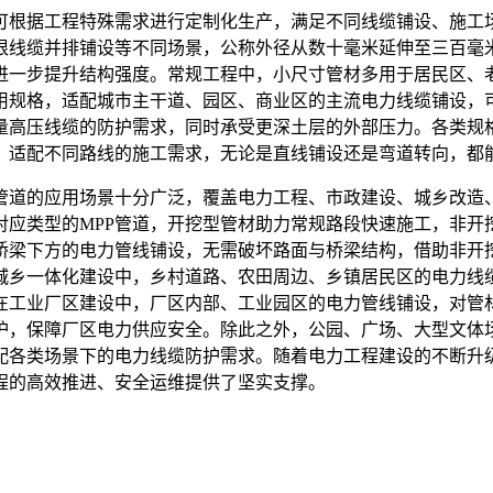
时可根据工程特殊需求进行定制化生产，满足不同线缆铺设、施工
根线缆并排铺设等不同场景，公称外径从数十毫米延伸至三百毫
进一步提升结构强度。常规工程中，小尺寸管材多用于居民区、
用规格，适配城市主干道、园区、商业区的主流电力线缆铺设，
量高压线缆的防护需求，同时承受更深土层的外部压力。各类规
，适配不同路线的施工需求，无论是直线铺设还是弯道转向，都
力管道的应用场景十分广泛，覆盖电力工程、市政建设、城乡改造
对应类型的MPP管道，开挖型管材助力常规路段快速施工，非开
桥梁下方的电力管线铺设，无需破坏路面与桥梁结构，借助非开挖
城乡一体化建设中，乡村道路、农田周边、乡镇居民区的电力线
在工业厂区建设中，厂区内部、工业园区的电力管线铺设，对管材
护，保障厂区电力供应安全。除此之外，公园、广场、大型文体场
配各类场景下的电力线缆防护需求。随着电力工程建设的不断升级
程的高效推进、安全运维提供了坚实支撑。