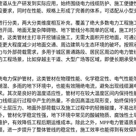
管道从生产研发到实际应用，始终围绕电力线缆防护、施工便捷
设要求，同时在性能、规格上形成了完善的体系，可适配从小型
度进行分类，两大分类维度相互补充，覆盖了绝大多数电力工程施
地开阔、地面无复杂障碍物、地下管线分布简单的区域，施工时
管，这类管材主打非开挖铺设施工，无需大面积开挖地面，可通
能更大程度减少对地面交通、周边建筑与生态环境的破坏。按照承
力与外部荷载需求，多用于城区普通路段、居民区周边的电力管
的工程场景，比如穿越主干道、大型广场等区域，即便长期承受
传统电力保护管材，这类管材在物理性能、化学稳定性、电气性能
潮湿、多雨的地下环境中，也能有效隔绝电流，避免出现线缆漏
求。其次是良好的温度适应性，管材可在较大温度区间内保持性
力线缆运行过程中产生的热量，不会因高温出现形变，始终保持
下土层压力、地面外部荷载以及施工过程中的轻微碰撞，不易出
外，管材化学稳定性强，地下环境中常见的酸碱物质、腐蚀性土
维护，有效降低工程后期运维成本。除此之外，MPP电力管道质
题，进一步提升了整体管线的稳定性，施工效率也能得到有效保