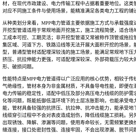
材，在现代市政建设、电力传输工程中占据着重要地位。这类
对应不同施工条件与使用场景，能精准满足各类电力工程的铺
从种类划分来看，MPP电力管道主要依据施工方式与承载强
开挖型管道适用于常规地面开挖施工，施工流程简便，适合场
工成本可控、工期灵活；非开挖型管道又常被称作顶管或拖拉
集区域、河道下方、铁路沿线等无法开展大面积开挖的场景，
型，普通型管材适配埋深较浅的施工场景，能满足常规地下压
挤压、抗拉伸能力更强，可适配埋深较深、外部荷载压力较大
形、破损问题。
性能特点是MPP电力管道得以广泛应用的核心优势，相较于
气绝缘性，管材本身为非金属材质，不具备导电性能，即便在
电力传输的稳定性，适配中低压及部分高压电力线缆的防护需
化等问题，既能抵御低温环境下的土层冻胀影响，也能承受电
能，管材具备较强的抗挤压、抗拉伸、抗冲击能力，能承受地
线缆穿引过程中不会对表皮造成划伤，降低线缆施工损耗。另
出现锈蚀、降解、渗漏等问题，使用寿命较长，无需频繁更换
缝连接，接口处密封性强、连接牢固，不会出现渗漏、脱节问