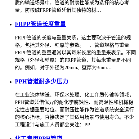
质的输送场景中，管道的耐腐性能成为选择的核心考
量，防酸碱FRPP管道凭借其独特的材…
FRPP管道长度重量
FRPP管道的长度与重量关系，这主要取决于管道的规
格，包括其外径、壁厚等参数。一、管道规格与重量
FRPP管道的重量通常以其每米长度的重量来表示。不同
规格（外径和壁厚）的FRPP管道，其每米重量是不同
的。例如，对于外径为20mm、壁厚为3mm…
PPH管道耐多少压力
在工业流体输送、环保水处理、化工介质传输等领域，
PPH管道凭借优异的耐化学腐蚀性、耐高温性和机械稳
定性占据重要地位。而耐压性能作为管道系统安全运行
的核心指标，直接决定了其适用场景与使用寿命。不少
工程设计与施工人员都会关注：PP…
化工专用PPH管道