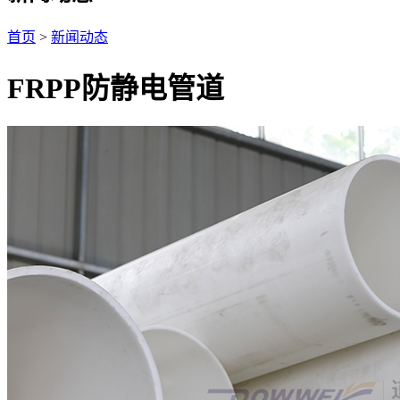
首页
>
新闻动态
FRPP防静电管道