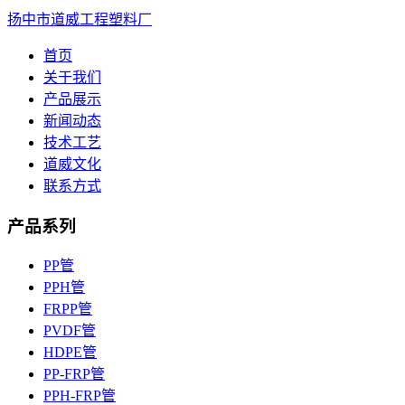
扬中市道威工程塑料厂
首页
关于我们
产品展示
新闻动态
技术工艺
道威文化
联系方式
产品系列
PP管
PPH管
FRPP管
PVDF管
HDPE管
PP-FRP管
PPH-FRP管