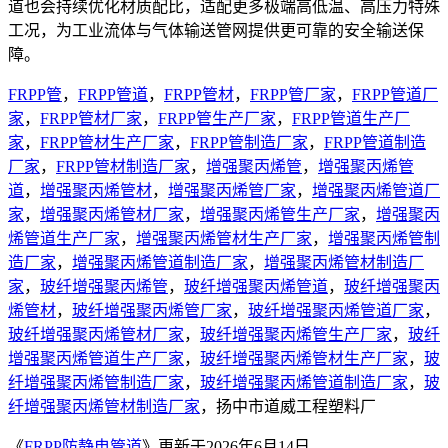
道也会持续优化材质配比，适配更多极端高低温、高压力特殊
工况，为工业流体与气体输送管网提供更可靠的安全输送保
障。
FRPP管
，
FRPP管道
，
FRPP管材
，
FRPP管厂家
，
FRPP管道厂
家
，
FRPP管材厂家
，
FRPP管生产厂家
，
FRPP管道生产厂
家
，
FRPP管材生产厂家
，
FRPP管制造厂家
，
FRPP管道制造
厂家
，
FRPP管材制造厂家
，
增强聚丙烯管
，
增强聚丙烯管
道
，
增强聚丙烯管材
，
增强聚丙烯管厂家
，
增强聚丙烯管道厂
家
，
增强聚丙烯管材厂家
，
增强聚丙烯管生产厂家
，
增强聚丙
烯管道生产厂家
，
增强聚丙烯管材生产厂家
，
增强聚丙烯管制
造厂家
，
增强聚丙烯管道制造厂家
，
增强聚丙烯管材制造厂
家
，
玻纤增强聚丙烯管
，
玻纤增强聚丙烯管道
，
玻纤增强聚丙
烯管材
，
玻纤增强聚丙烯管厂家
，
玻纤增强聚丙烯管道厂家
，
玻纤增强聚丙烯管材厂家
，
玻纤增强聚丙烯管生产厂家
，
玻纤
增强聚丙烯管道生产厂家
，
玻纤增强聚丙烯管材生产厂家
，
玻
纤增强聚丙烯管制造厂家
，
玻纤增强聚丙烯管道制造厂家
，
玻
纤增强聚丙烯管材制造厂家
，扬中市道威工程塑料厂
《
FRPP防静电管道
》更新于2026年6月14日