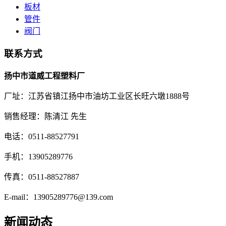
板材
管件
阀门
联系方式
扬中市道威工程塑料厂
厂址：江苏省镇江扬中市油坊工业区长旺六墩1888号
销售经理：陈清江 先生
电话：0511-88527791
手机：13905289776
传真：0511-88527887
E-mail：13905289776@139.com
新闻动态