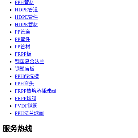
PPH管材
HDPE管道
HDPE管件
HDPE管材
PP管道
PP管件
PP管材
FRPP板
钢塑复合法兰
钢塑盲板
PPH酸洗槽
PPH弯头
FRPP热熔承插球阀
FRPP球阀
PVDF球阀
PPH法兰球阀
服务热线