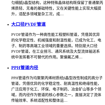
匀细腻β晶型结构，这种特殊晶体结构既保留了普通聚丙
烯质轻、无毒的基础特性，又在关键性能上实现大幅提
升，适配多领域复杂工况，成…
大口径PVDF管道
PVDF管道作为一种高性能工程塑料管道，凭借其优异
的化学稳定性、机械强度和耐温性能，已成为化工、电
子、制药等高端工业领域的重要选择。特别是大口径
PVDF管道，在工业排污、通风系统及大型流体输送系
统中发挥着不可替代的作用。聚偏氟乙烯…
PPH管道内径
PPH管道作为均聚聚丙烯材质经β晶型改性制成的高分子
管道，凭借优异的化学稳定性、耐高温性和绝缘性能，
广泛应用于化工、环保、电子制药、冶金矿山等多个领
域，而内径作为管道的核心参数之一，直接决定了流体
传输效率、系统适配性和整体运…