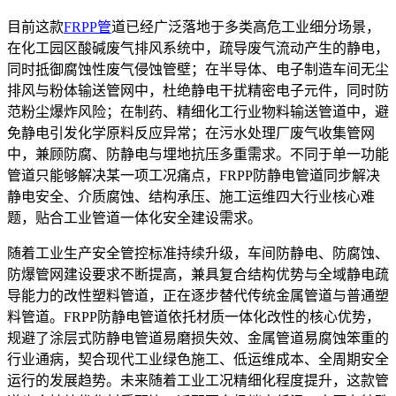
目前这款
FRPP管
道已经广泛落地于多类高危工业细分场景，
在化工园区酸碱废气排风系统中，疏导废气流动产生的静电，
同时抵御腐蚀性废气侵蚀管壁；在半导体、电子制造车间无尘
排风与粉体输送管网中，杜绝静电干扰精密电子元件，同时防
范粉尘爆炸风险；在制药、精细化工行业物料输送管道中，避
免静电引发化学原料反应异常；在污水处理厂废气收集管网
中，兼顾防腐、防静电与埋地抗压多重需求。不同于单一功能
管道只能够解决某一项工况痛点，FRPP防静电管道同步解决
静电安全、介质腐蚀、结构承压、施工运维四大行业核心难
题，贴合工业管道一体化安全建设需求。
随着工业生产安全管控标准持续升级，车间防静电、防腐蚀、
防爆管网建设要求不断提高，兼具复合结构优势与全域静电疏
导能力的改性塑料管道，正在逐步替代传统金属管道与普通塑
料管道。FRPP防静电管道依托材质一体化改性的核心优势，
规避了涂层式防静电管道易磨损失效、金属管道易腐蚀笨重的
行业通病，契合现代工业绿色施工、低运维成本、全周期安全
运行的发展趋势。未来随着工业工况精细化程度提升，这款管