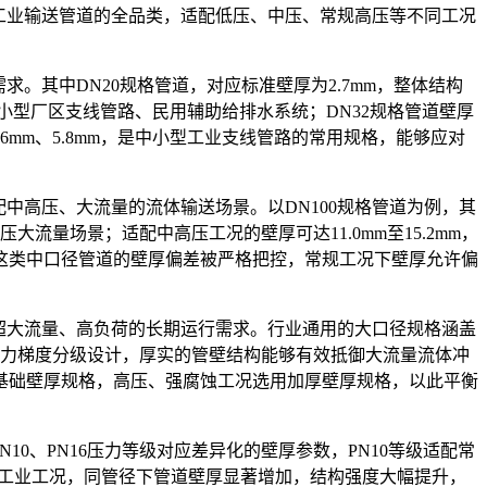
工业输送管道的全品类，适配低压、中压、常规高压等不同工况
。其中DN20规格管道，对应标准壁厚为2.7mm，整体结构
小型厂区支线管路、民用辅助给排水系统；DN32规格管道壁厚
6mm、5.8mm，是中小型工业支线管路的常用规格，能够应对
中高压、大流量的流体输送场景。以DN100规格管道为例，其
流量场景；适配中高压工况的壁厚可达11.0mm至15.2mm，
这类中口径管道的壁厚偏差被严格把控，常规工况下壁厚允许偏
超大流量、高负荷的长期运行需求。行业通用的大口径规格涵盖
同样依据压力梯度分级设计，厚实的管壁结构能够有效抵御大流量流体冲
基础壁厚规格，高压、强腐蚀工况选用加厚壁厚规格，以此平衡
0、PN16压力等级对应差异化的壁厚参数，PN10等级适配常
压工业工况，同管径下管道壁厚显著增加，结构强度大幅提升，