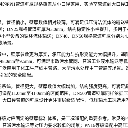
用的PPH管道壁厚规格覆盖从小口径家用、实验室管道到大口径
，管径偏小，壁厚数值相对较薄，可满足低压清洁流体的输送需求
DN25规格管道壁厚为3.0mm，结构稳定性小幅提升，多用于
小型设备的循环流体输送；DN40、DN50规格管道壁厚分别为4.
线场景。
适中，壁厚参数更为厚实，承压能力与抗形变能力大幅提升，适配
0mm至9.5mm，可满足市政污水管网、普通工业废水输送等低压大
广泛应用于化工生产线主管路、大型污水处理主干管路等场景。
壁引发的安全隐患。
输送系统，管径更大，壁厚数值大幅增加，结构强度更高，可满足
厚可适配11.0mm至41.0mm的区间范围，DN500管道壁厚
。大口径管道的壁厚设计更注重层级适配性，低压输水工况选用
级对应固定的壁厚标准体系，是工况适配的重要参考。常见的PN1
普通污水输送等对压力要求较低的场景；PN16等级适配中高