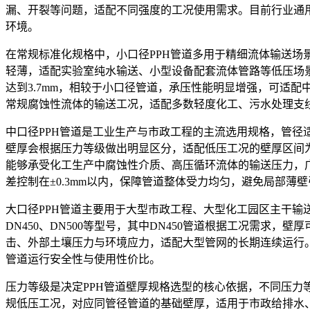
漏、开裂等问题，适配不同强度的工况使用需求。目前行业通
环境。
在常规标准化规格中，小口径PPH管道多用于精细流体输送场景
轻薄，适配实验室纯水输送、小型设备配套流体管路等低压场景；
达到3.7mm，相较于小口径管道，承压性能明显增强，可适配中
常规腐蚀性流体的输送工况，适配多数轻度化工、污水处理支
中口径PPH管道是工业生产与市政工程的主流选用规格，管径
壁厚会根据压力等级做出明显区分，适配低压工况的壁厚区间为8.
能够承受化工生产中腐蚀性介质、高压循环流体的输送压力，
差控制在±0.3mm以内，保障管道整体受力均匀，避免局部薄
大口径PPH管道主要用于大型市政工程、大型化工园区主干
DN450、DN500等型号，其中DN450管道根据工况需求，壁
击、外部土壤压力与环境应力，适配大型管网的长期连续运行
管道运行安全性与使用性价比。
压力等级是决定PPH管道壁厚规格选型的核心依据，不同压力等
规低压工况，对应同管径管道的基础壁厚，适用于市政给排水、