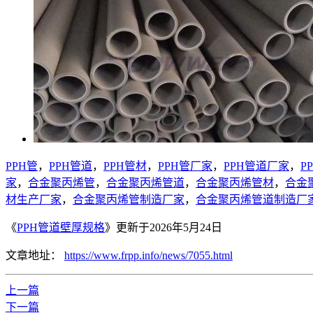
PPH管
，
PPH管道
，
PPH管材
，
PPH管厂家
，
PPH管道厂家
，
P
家
，
合金聚丙烯管
，
合金聚丙烯管道
，
合金聚丙烯管材
，
合金
材生产厂家
，
合金聚丙烯管制造厂家
，
合金聚丙烯管道制造厂
《
PPH管道壁厚规格
》更新于2026年5月24日
文章地址：
https://www.frpp.info/news/7055.html
上一篇
下一篇