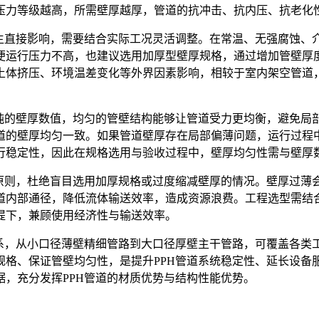
压力等级越高，所需壁厚越厚，管道的抗冲击、抗内压、抗老化
产生直接影响，需要结合实际工况灵活调整。在常温、无强腐蚀、
便运行压力不高，也建议选用加厚型壁厚规格，通过增加管壁厚
土体挤压、环境温差变化等外界因素影响，相较于室内架空管道
纯的壁厚数值，均匀的管壁结构能够让管道受力更均衡，避免局部
道的壁厚均匀一致。如果管道壁厚存在局部偏薄问题，运行过程
行稳定性，因此在规格选用与验收过程中，壁厚均匀性需与壁厚
性原则，杜绝盲目选用加厚规格或过度缩减壁厚的情况。壁厚过薄
道内部通径，降低流体输送效率，造成资源浪费。工程选型需结
提下，兼顾使用经济性与输送效率。
体系，从小口径薄壁精细管路到大口径厚壁主干管路，可覆盖各类
规格、保证管壁均匀性，是提升PPH管道系统稳定性、延长设备
，充分发挥PPH管道的材质优势与结构性能优势。