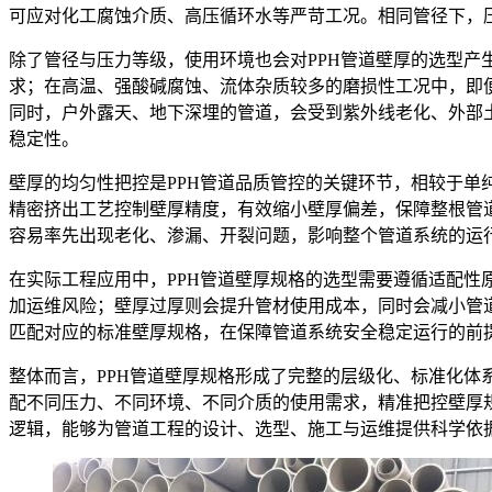
可应对化工腐蚀介质、高压循环水等严苛工况。相同管径下，
除了管径与压力等级，使用环境也会对PPH管道壁厚的选型
求；在高温、强酸碱腐蚀、流体杂质较多的磨损性工况中，即
同时，户外露天、地下深埋的管道，会受到紫外线老化、外部
稳定性。
壁厚的均匀性把控是PPH管道品质管控的关键环节，相较于单
精密挤出工艺控制壁厚精度，有效缩小壁厚偏差，保障整根管
容易率先出现老化、渗漏、开裂问题，影响整个管道系统的运
在实际工程应用中，PPH管道壁厚规格的选型需要遵循适配
加运维风险；壁厚过厚则会提升管材使用成本，同时会减小管
匹配对应的标准壁厚规格，在保障管道系统安全稳定运行的前
整体而言，PPH管道壁厚规格形成了完整的层级化、标准化
配不同压力、不同环境、不同介质的使用需求，精准把控壁厚
逻辑，能够为管道工程的设计、选型、施工与运维提供科学依据