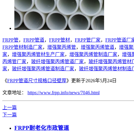
FRPP管
，
FRPP管道
，
FRPP管材
，
FRPP管厂家
，
FRPP管道厂
FRPP管材制造厂家
，
增强聚丙烯管
，
增强聚丙烯管道
，
增强聚
家
，
增强聚丙烯管材生产厂家
，
增强聚丙烯管制造厂家
，
增强
丙烯管厂家
，
玻纤增强聚丙烯管道厂家
，
玻纤增强聚丙烯管材
家
，
玻纤增强聚丙烯管道制造厂家
，
玻纤增强聚丙烯管材制造
《
FRPP管道尺寸规格口径壁厚
》更新于2026年5月24日
文章地址：
https://www.frpp.info/news/7046.html
上一篇
下一篇
FRPP耐老化市政管道