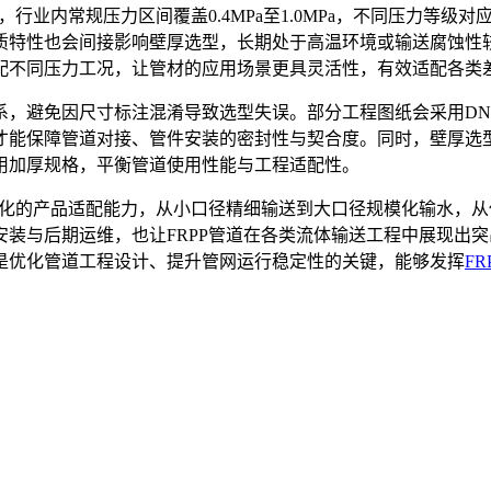
，行业内常规压力区间覆盖0.4MPa至1.0MPa，不同压力等
质特性也会间接影响壁厚选型，长期处于高温环境或输送腐蚀性
配不同压力工况，让管材的应用场景更具灵活性，有效适配各类
系，避免因尺寸标注混淆导致选型失误。部分工程图纸会采用D
寸参数才能保障管道对接、管件安装的密封性与契合度。同时，壁厚
用加厚规格，平衡管道使用性能与工程适配性。
元化的产品适配能力，从小口径精细输送到大口径规模化输水，
装与后期运维，也让FRPP管道在各类流体输送工程中展现出
是优化管道工程设计、提升管网运行稳定性的关键，能够发挥
FR