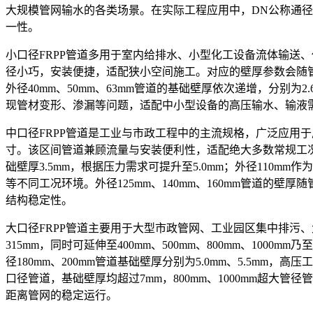
大规模管网输水的各类场景。在实际工程应用中，DN公称通
一性。
小口径FRPP管道多用于室内给排水、小型化工设备流体输送、仪器
径小巧，安装便捷，适配狭小空间施工。对应的壁厚参数会随管径与
外径40mm、50mm、63mm管道的基础壁厚依次递增，分别为
现管材变形、渗漏等问题，适配中小型设备的高压输水、输液
中口径FRPP管道是工业与市政工程中的主流规格，广泛应用于厂区
寸。该区间管道兼顾流量与安装便利性，适配绝大多数常规工况，壁
础壁厚3.5mm，根据压力需求可提升至5.0mm；外径110mm
等不同工况环境。外径125mm、140mm、160mm管道的壁厚
结构稳定性。
大口径FRPP管道主要用于大型市政管网、工业园区集中排污、大型
315mm，同时可延伸至400mm、500mm、800mm、1
径180mm、200mm管道基础壁厚分别为5.0mm、5.5mm，高
口径管道，基础壁厚均超过7mm，800mm、1000mm超
距离管网的稳定运行。