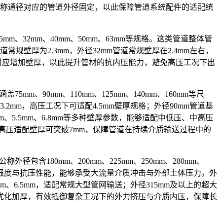
公称通径对应的管道外径固定，以此保障管道系统配件的适配统
、32mm、40mm、50mm、63mm等规格。这类管道整体管
壁厚为2.3mm，外径32mm管道常规壁厚在2.4mm左右，
管道会对应增加壁厚，以此提升管材的抗内压能力，避免高压工况下出
90mm、110mm、125mm、140mm、160mm等尺
mm，高压工况下可适配4.5mm壁厚规格；外径90mm管道基
mm、5.5mm、6.8mm等多种壁厚参数，能够适配中低压、中高压
5mm，高压适配壁厚可突破7mm，保障管道在持续介质输送过程中的
180mm、200mm、225mm、250mm、280mm、
注重结构强度与抗压性能，能够承受大流量介质冲击与外部土体压力。外
.0mm、6.5mm，适配常规大型管网输送；外径315mm及以上的超大
一步优化加厚，有效抵御复杂工况下的外力挤压与介质内压，保障长