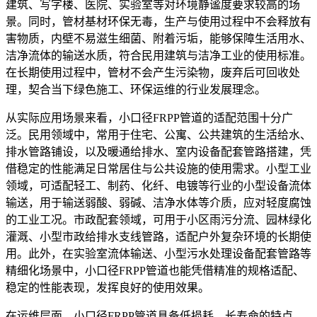
建筑、写字楼、医院、实验室等对环境静谧度要求较高的场
景。同时，管材基材环保无毒，生产与使用过程中不会释放有
害物质，内壁不易滋生细菌、附着污垢，能够保障生活用水、
洁净流体的输送水质，符合民用建筑与洁净工业的使用标准。
在长期使用过程中，管材不会产生污染物，废弃后可回收处
理，契合当下绿色施工、环保运维的行业发展理念。
从实际应用场景来看，小口径FRPP管道的适配范围十分广
泛。民用领域中，常用于住宅、公寓、公共建筑的生活给水、
排水管路铺设，以及暖通给排水、室内设备配套管路搭建，凭
借稳定的性能满足日常居住与公共设施的使用需求。小型工业
领域，可适配轻工、制药、化纤、电镀等行业的小型设备流体
输送，用于输送弱酸、弱碱、洁净水体等介质，应对轻度腐蚀
的工业工况。市政配套领域，可用于小区雨污分流、园林绿化
灌溉、小型市政给排水支线管路，适配户外复杂环境的长期使
用。此外，在实验室流体输送、小型污水处理设备配套管路等
精细化场景中，小口径FRPP管道也能凭借精准的规格适配、
稳定的性能表现，发挥良好的使用效果。
在运维层面，小口径FRPP管道具备低损耗、长寿命的特点，