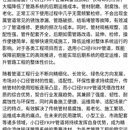
大幅降低了管路系统的后期运维成本。管材耐磨、耐腐蚀、抗
老化，正常工况下使用过程中几乎无需频繁检修，不会出现金
属管道常见的锈蚀渗漏、管路破损、结垢堵管等故障，有效减
少了管道维修、更换的频次与成本。同时，管材规格规整、适
配性强，管件配套齐全，后期如需管路改造、延伸、检修，操
作便捷简单，能够快速完成施工，降低运维对整体系统运行的
影响。对于各类工程项目而言，选用小口径FRPP管道，既能
保障前期施工的高效推进，也能实现后期系统的稳定运维，提
升管路工程的整体性价比。
随着管道工程行业不断向精细化、长效化、绿色化方向发展，
市场对小口径管材的性能、适配性、环保性要求持续提升，传
统管材的使用短板逐渐凸显，而小口径FRPP管道凭借改性材
质的综合优势，契合行业发展趋势。其兼顾了强度、韧性、耐
腐蚀性与环保性，同时具备施工便捷、运维简单、适配场景广
泛的特点，有效解决了传统管材易腐蚀、易老化、施工繁琐、
运维成本高的痛点。在未来的民用建筑、小型工业、市政配套
等诸多领域，小口径FRPP管道将持续发挥自身优势，成为精
细化流体输送管路系统的重要选材，为各类管路工程的稳定运