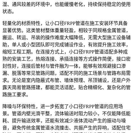
湿、通风较差的环境中，也能缓慢老化，持续保持稳定的使用
状态。
轻量化的材质特性，让小口径FRPP管道在施工安装环节具备
显著优势。这类管材整体重量轻盈，相较于同规格金属管道，
搬运、转运、吊装的操作难度大幅降低，无需大型施工设备辅
助，单人或小型团队即可完成铺设作业，有效提升施工效率，
缩短工程工期。在连接方式上，小口径FRPP管道适配多种成
熟的安装工艺，热熔连接、承插连接等方式操作简便，接口密
封性好，连接后管材与管件融为一体，能够有效规避接口渗
漏、脱落等常见管路问题，适配不同的施工场景与管路布局需
求。无论是室内隐蔽式布管、墙体预埋、吊顶铺设，还是户外
露天简易管路搭建，都能灵活适配，贴合精细化、复杂化的管
路施工要求。
降噪与环保特性，进一步拓宽了小口径FRPP管道的应用场
景。管道内壁光滑平整，流体输送时阻力较小，不仅能降低能
耗、提升输送效率，还能有效减少液体流动产生的振动与噪
音，避免传统金属管道水流撞击、共振产生的异响，适配住宅