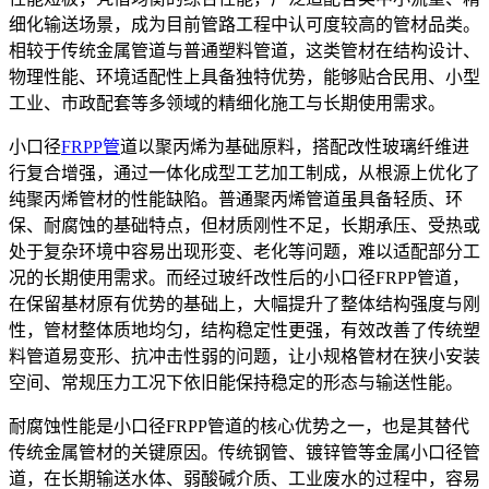
细化输送场景，成为目前管路工程中认可度较高的管材品类。
相较于传统金属管道与普通塑料管道，这类管材在结构设计、
物理性能、环境适配性上具备独特优势，能够贴合民用、小型
工业、市政配套等多领域的精细化施工与长期使用需求。
小口径
FRPP管
道以聚丙烯为基础原料，搭配改性玻璃纤维进
行复合增强，通过一体化成型工艺加工制成，从根源上优化了
纯聚丙烯管材的性能缺陷。普通聚丙烯管道虽具备轻质、环
保、耐腐蚀的基础特点，但材质刚性不足，长期承压、受热或
处于复杂环境中容易出现形变、老化等问题，难以适配部分工
况的长期使用需求。而经过玻纤改性后的小口径FRPP管道，
在保留基材原有优势的基础上，大幅提升了整体结构强度与刚
性，管材整体质地均匀，结构稳定性更强，有效改善了传统塑
料管道易变形、抗冲击性弱的问题，让小规格管材在狭小安装
空间、常规压力工况下依旧能保持稳定的形态与输送性能。
耐腐蚀性能是小口径FRPP管道的核心优势之一，也是其替代
传统金属管材的关键原因。传统钢管、镀锌管等金属小口径管
道，在长期输送水体、弱酸碱介质、工业废水的过程中，容易