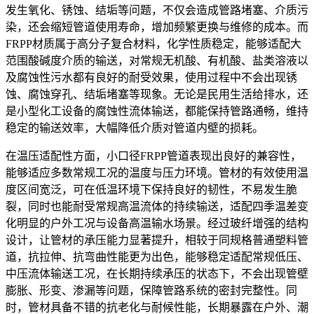
发生氧化、锈蚀、结垢等问题，不仅会造成管路堵塞、介质污
染，还会缩短管道使用寿命，增加频繁更换与维修的成本。而
FRPP材质属于高分子复合材料，化学性质稳定，能够适配大
范围酸碱度介质的输送，对常规无机酸、有机酸、盐类溶液以
及腐蚀性污水都有良好的耐受效果，使用过程中不会出现锈
蚀、腐蚀穿孔、结垢堵塞等现象。无论是民用生活给排水，还
是小型化工设备的腐蚀性流体输送，都能保持管路通畅，维持
稳定的输送效率，大幅降低介质对管道内壁的损耗。
在温压适配性方面，小口径FRPP管道表现出良好的兼容性，
能够适应多数常规工况的温度与压力环境。管材的有效使用温
度区间宽泛，可在低温环境下保持良好的韧性，不易发生脆
裂，同时也能耐受常规高温流体的持续输送，适配四季温差变
化明显的户外工况与设备高温输水场景。经过玻纤增强的结构
设计，让管材的承压能力显著提升，相较于同规格普通塑料管
道，抗拉伸、抗弯曲性能更为出色，能够稳定适配常规低压、
中压流体输送工况，在长期持续承压的状态下，不会出现管壁
膨胀、形变、渗漏等问题，保障管路系统的密封完整性。同
时，管材具备不错的抗老化与耐候性能，长期暴露在户外、潮