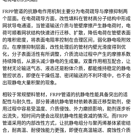
FRPP管道的抗静电作用机制主要分为电荷疏导与摩擦抑制两
个层面。在电荷疏导方面，改性填料在管材高分子结构中形成
网状导电通道，当管道输送介质与管壁摩擦产生静电荷时，电
荷可顺着网状结构快速进行迁移、扩散，降低电荷在管壁表面
的堆积密度，将表面电阻率控制在合理区间，弱化静电吸附效
应。在摩擦抑制层面，改性处理后的管材内壁光滑度得到优
化，分子表面活性有所调整，介质流动过程中产生的摩擦系数
持续降低，从源头减少静电的生成量。双重作用相互配合，让
管材无论输送气态、液态还是粉体介质，都能维持稳定的静电
管控状态，即便在干燥低湿、密闭输送的不利环境中，也不会
出现静电大量积聚的现象。
相较于常规塑料管材，FRPP管道的抗静电性能具备突出的适
配性与耐久性。部分普通抗静电管材依赖表面迁移型助剂，使
用过程中容易受温度、介质侵蚀、外力磨损影响，助剂逐步析
出流失，短时间内便会出现抗静电性能衰减的情况。而FRPP
管道采用的内部改性方式，让抗静电组分与聚丙烯基体紧密结
合，耐高温、耐侵蚀能力更强，即便在高温输送、腐蚀性介质