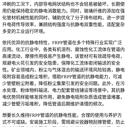
冲刷的工况下，内部导电网状结构也不会轻易被破坏，长期使
用仍能保持稳定的静电消散能力。同时，玻璃纤维的添加在强
化管材机械性能的同时，辅助优化了分子排布结构，进一步提
升电荷传导效率，兼顾结构强度与抗静电双重性能，适配复杂
多变的工业运行环境。
依托优异的抗静电特性，FRPP管道在多个特殊行业实现广泛
应用。化工行业中，各类有机溶剂、腐蚀性化工流体在管道内
高速流动，摩擦作用极易产生静电，该管材可有效疏导电荷，
规避电火花引发的安全隐患，保障化工流体密闭输送的安全
性。矿业领域内，粉尘与气体混合的输送环境风险较高，静电
吸附容易造成粉尘堆积，借助FRPP管道的抗静电能力，可减
少管壁粉尘附着，降低粉尘集聚引发的安全问题。此外，在污
水处理、粉体物料输送、电力配套管线铺设等场景中，其抗静
电优势同样能够发挥作用，避免静电吸附杂质造成管道堵塞，
减少管壁污垢堆积，降低管道后期维护清理的频次。
想要长久维持FRPP管道的抗静电性能，合理的使用与养护方
式不可或缺。安装施工阶段，需规避尖锐器物刮擦管壁，防止