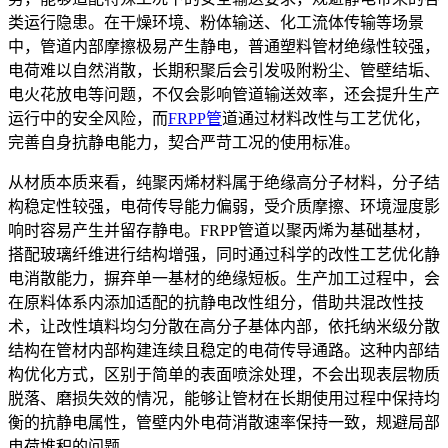
类运行隐患。在干燥环境、粉体输送、化工流体传输等场景
中，管道内部摩擦极易产生静电，普通塑料管材绝缘性较强，
电荷难以自然消散，长期积聚后会引发吸附粉尘、管壁结垢、
电火花放电等问题，不仅会影响管道输送效率，还会提升生产
运行中的安全风险，而
FRPP管
道通过材料改性与工艺优化，
完善自身抗静电能力，契合严苛工况的使用标准。
从材质本质来看，纯聚丙烯材料属于绝缘高分子材料，分子结
构稳定性较强，电荷传导能力偏弱，受介质摩擦、环境湿度影
响时容易产生并留存静电。FRPP管道以聚丙烯为基础基材，
搭配玻璃纤维进行结构增强，同时通过科学的改性工艺优化静
电消散能力，摒弃单一基材的绝缘短板。生产加工过程中，会
在原料体系内添加适配的抗静电改性组分，借助共混改性技
术，让改性填料均匀分散在高分子基体内部，依托纳米级分散
结构在管材内部构建连续且稳定的电荷传导通路。这种内部结
构优化方式，区别于简单的表面喷涂处理，不会出现表层物质
脱落、磨损失效的情况，能够让管材在长期使用过程中保持均
衡的抗静电属性，管壁内外电荷消散速率保持一致，规避局部
电荷堆积的问题。