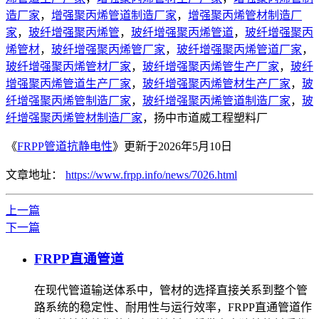
造厂家
，
增强聚丙烯管道制造厂家
，
增强聚丙烯管材制造厂
家
，
玻纤增强聚丙烯管
，
玻纤增强聚丙烯管道
，
玻纤增强聚丙
烯管材
，
玻纤增强聚丙烯管厂家
，
玻纤增强聚丙烯管道厂家
，
玻纤增强聚丙烯管材厂家
，
玻纤增强聚丙烯管生产厂家
，
玻纤
增强聚丙烯管道生产厂家
，
玻纤增强聚丙烯管材生产厂家
，
玻
纤增强聚丙烯管制造厂家
，
玻纤增强聚丙烯管道制造厂家
，
玻
纤增强聚丙烯管材制造厂家
，扬中市道威工程塑料厂
《
FRPP管道抗静电性
》更新于2026年5月10日
文章地址：
https://www.frpp.info/news/7026.html
上一篇
下一篇
FRPP直通管道
在现代管道输送体系中，管材的选择直接关系到整个管
路系统的稳定性、耐用性与运行效率，FRPP直通管道作