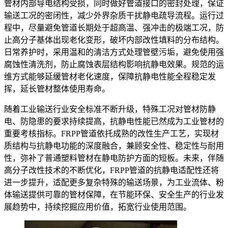
管材内部导电结构受损，同时做好管道接口的密封处理，保证
输送工况的密闭性，减少外界杂质干扰静电疏导流程。运行过
程中，尽量避免管道长期处于超高温、强冲击的极端工况，防
止高分子基体出现老化变形，破坏内部改性填料的分布结构。
日常养护时，采用温和的清洁方式处理管壁污垢，避免使用强
腐蚀性清洗剂，防止腐蚀表层结构影响抗静电效果。规范的运
维方式能够延缓管材老化速度，保障抗静电性能全程稳定发
挥，延长管材整体使用寿命。
随着工业输送行业安全标准不断升级，特殊工况对管材防静
电、防隐患的要求持续提高，抗静电性能已然成为工业管材的
重要考核指标。FRPP管道依托成熟的改性生产工艺，实现材
质结构与抗静电功能的深度融合，兼顾安全性、稳定性与耐用
性，弥补了普通塑料管材在静电防护方面的短板。未来，伴随
高分子改性技术的不断优化，FRPP管道的抗静电适配性还将
进一步提升，适配更多复杂特殊的输送场景，为工业流体、粉
体输送提供可靠的管材保障，在节能环保、安全生产的行业发
展趋势中，持续挖掘应用价值，拓宽行业使用范围。