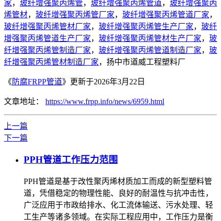
家
，
玻纤增强聚丙烯管
，
玻纤增强聚丙烯管道
，
玻纤增强聚丙
烯管材
，
玻纤增强聚丙烯管厂家
，
玻纤增强聚丙烯管道厂家
，
玻纤增强聚丙烯管材厂家
，
玻纤增强聚丙烯管生产厂家
，
玻纤
增强聚丙烯管道生产厂家
，
玻纤增强聚丙烯管材生产厂家
，
玻
纤增强聚丙烯管制造厂家
，
玻纤增强聚丙烯管道制造厂家
，
玻
纤增强聚丙烯管材制造厂家
，扬中市道威工程塑料厂
《
防腐FRPP管道
》更新于2026年3月22日
文章地址：
https://www.frpp.info/news/6959.html
上一篇
下一篇
PPH管道工作压力范围
PPH管道是基于改性聚丙烯材质加工而成的新型塑料管
道，凭借稳定的物理性能、良好的耐温性与抗冲击性，
广泛应用于市政给排水、化工流体输送、污水处理、轻
工生产等诸多领域。在实际工程应用中，工作压力是衡