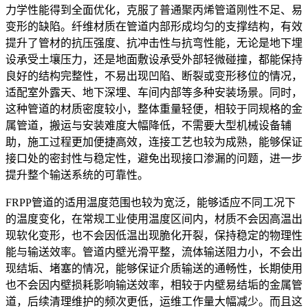
力学性能得到全面优化，克服了普通聚丙烯管道刚性不足、易
变形的缺陷。纤维材质在管道内部形成均匀的支撑结构，有效
提升了管材的抗压强度、抗冲击性与抗弯性能，无论是地下埋
设承受土壤压力，还是地面敷设承受外部轻微碰撞，都能保持
良好的结构完整性，不易出现凹陷、断裂或变形移位的情况，
适配室外露天、地下深埋、车间内部等多种安装场景。同时，
这种管道的材质密度较小，整体重量轻便，相较于同规格的金
属管道，搬运与安装难度大幅降低，不需要大型机械设备辅
助，施工过程更加便捷高效，连接工艺也较为成熟，能够保证
接口处的密封性与稳定性，避免出现接口渗漏的问题，进一步
提升整个输送系统的可靠性。
FRPP管道的适用温度范围也较为宽泛，能够适应不同工况下
的温度变化，在常规工业使用温度区间内，材质不会因高温出
现软化变形，也不会因低温出现脆化开裂，保持稳定的物理性
能与输送效率。管道内壁光滑平整，流体输送阻力小，不会出
现结垢、堵塞的情况，能够保证介质输送的通畅性，长期使用
也不会因内壁损耗影响输送效率，相较于内壁易结垢的金属管
道，后续清理维护的频次更低，运维工作量大幅减少。而且这