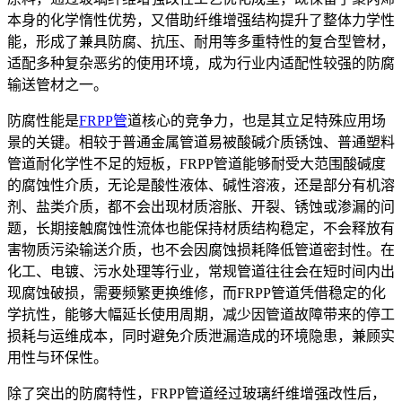
本身的化学惰性优势，又借助纤维增强结构提升了整体力学性
能，形成了兼具防腐、抗压、耐用等多重特性的复合型管材，
适配多种复杂恶劣的使用环境，成为行业内适配性较强的防腐
输送管材之一。
防腐性能是
FRPP管
道核心的竞争力，也是其立足特殊应用场
景的关键。相较于普通金属管道易被酸碱介质锈蚀、普通塑料
管道耐化学性不足的短板，FRPP管道能够耐受大范围酸碱度
的腐蚀性介质，无论是酸性液体、碱性溶液，还是部分有机溶
剂、盐类介质，都不会出现材质溶胀、开裂、锈蚀或渗漏的问
题，长期接触腐蚀性流体也能保持材质结构稳定，不会释放有
害物质污染输送介质，也不会因腐蚀损耗降低管道密封性。在
化工、电镀、污水处理等行业，常规管道往往会在短时间内出
现腐蚀破损，需要频繁更换维修，而FRPP管道凭借稳定的化
学抗性，能够大幅延长使用周期，减少因管道故障带来的停工
损耗与运维成本，同时避免介质泄漏造成的环境隐患，兼顾实
用性与环保性。
除了突出的防腐特性，FRPP管道经过玻璃纤维增强改性后，