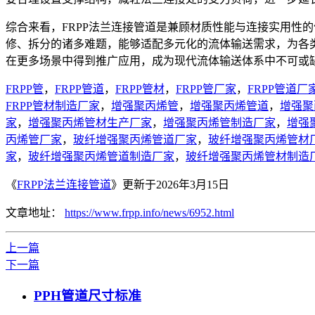
综合来看，FRPP法兰连接管道是兼顾材质性能与连接实用性
修、拆分的诸多难题，能够适配多元化的流体输送需求，为各
在更多场景中得到推广应用，成为现代流体输送体系中不可或
FRPP管
，
FRPP管道
，
FRPP管材
，
FRPP管厂家
，
FRPP管道厂
FRPP管材制造厂家
，
增强聚丙烯管
，
增强聚丙烯管道
，
增强聚
家
，
增强聚丙烯管材生产厂家
，
增强聚丙烯管制造厂家
，
增强
丙烯管厂家
，
玻纤增强聚丙烯管道厂家
，
玻纤增强聚丙烯管材
家
，
玻纤增强聚丙烯管道制造厂家
，
玻纤增强聚丙烯管材制造
《
FRPP法兰连接管道
》更新于2026年3月15日
文章地址：
https://www.frpp.info/news/6952.html
上一篇
下一篇
PPH管道尺寸标准