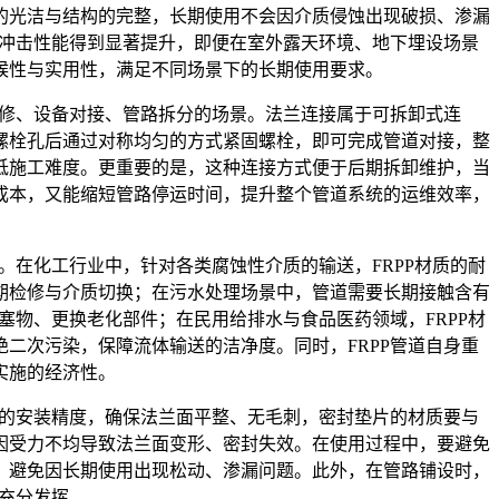
的光洁与结构的完整，长期使用不会因介质侵蚀出现破损、渗漏
抗冲击性能得到显著提升，即便在室外露天环境、地下埋设场景
候性与实用性，满足不同场景下的长期使用要求。
修、设备对接、管路拆分的场景。法兰连接属于可拆卸式连
螺栓孔后通过对称均匀的方式紧固螺栓，即可完成管道对接，整
低施工难度。更重要的是，这种连接方式便于后期拆卸维护，当
成本，又能缩短管路停运时间，提升整个管道系统的运维效率，
。在化工行业中，针对各类腐蚀性介质的输送，FRPP材质的耐
期检修与介质切换；在污水处理场景中，管道需要长期接触含有
塞物、更换老化部件；在民用给排水与食品医药领域，FRPP材
二次污染，保障流体输送的洁净度。同时，FRPP管道自身重
实施的经济性。
盘的安装精度，确保法兰面平整、无毛刺，密封垫片的材质要与
因受力不均导致法兰面变形、密封失效。在使用过程中，要避免
，避免因长期使用出现松动、渗漏问题。此外，在管路铺设时，
到充分发挥。