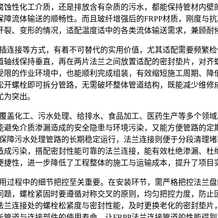
腐蚀性化工介质，还是排放含有杂质的污水，都能保持管材内壁
障流体输送的顺畅性。而且玻纤增强后的FRPP材质，刚度与
开裂、变形的情况，适配温度适中的各类流体输送需求，兼顾耐
插连接等方式，有着不可替代的实用价值，尤其适配需要频繁检
道轴线保持垂直，再在两片法兰之间放置适配的密封垫片，对齐
受限的作业环境中，也能顺利完成组装，有效缩短施工周期、降
松开螺栓即可拆分管路，无需破坏整体管道结构，既能减少维修
尤为突出。
，覆盖化工、污水处理、给排水、食品加工、医药生产等多个领域
能避免介质渗漏造成的安全隐患与环境污染，又能方便管路的定
能保障污水处理管路的长期稳定运行，法兰连接则便于分段清理堵
成污染，搭配密封性能可靠的法兰连接，能有效杜绝渗漏、杜绝
便捷性，进一步降低了工程整体的施工与运输成本，提升了项目
使用过程中的细节把控至关重要。在安装环节，需严格把控法兰
问题，螺栓紧固时要遵循对称交叉的原则，均匀把控力度，防止
法兰连接处的螺栓松紧度与密封性能，及时更换老化的密封垫片
管道与连接部件的使用寿命，让FRPP法兰连接管道的性能得