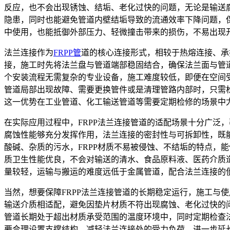
反应，也不会出现锈蚀、结垢、老化过快的问题，无论是输送
隐患，同时也能避免管道内壁结垢导致的流通效率下降问题，保
中使用，也能抵御外部压力、轻微撞击带来的损伤，不易出现
法兰连接作为
FRPP管
道的核心连接形式，相较于热熔连接、承
接，施工时先将法兰盘与管道端部稳固结合，确保法兰面与管
个安装流程无需复杂的专业设备，施工难度较低，即便在空间
管道局部出现故障、需要更换管件或是清理管路内部时，只需
这一优势在工业管道、化工输送管道等需要定期检修的场景中
在实际应用过程中，FRPP法兰连接管道的适配场景十分广泛
腐蚀性能够充分发挥作用，法兰连接的密封性与可拆卸性，既
酸碱、杂质的污水，FRPP材质不易被侵蚀、不结垢的特点，
质卫生性能优良，不会对输送的清水、食品原料液、医药介质造
量较轻，运输与搬运的难度远低于金属管道，配合法兰连接的
当然，想要保障FRPP法兰连接管道的长期稳定运行，施工与
输送介质相适配，避免因垫片材质不符出现腐蚀、老化过快的
管道长期处于超出材质承受范围的温度环境中，同时定期检查
要合理设置支撑结构，减轻法兰连接处的受力负荷，进一步延长