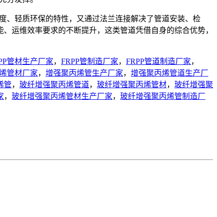
强度、轻质环保的特性，又通过法兰连接解决了管道安装、检
能、运维效率要求的不断提升，这类管道凭借自身的综合优势，
。
RPP管材生产厂家
，
FRPP管制造厂家
，
FRPP管道制造厂家
，
烯管材厂家
，
增强聚丙烯管生产厂家
，
增强聚丙烯管道生产厂
烯管
，
玻纤增强聚丙烯管道
，
玻纤增强聚丙烯管材
，
玻纤增强聚
家
，
玻纤增强聚丙烯管材生产厂家
，
玻纤增强聚丙烯管制造厂