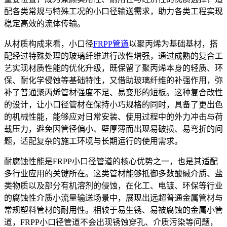
配各类常规与特殊工况的小口径输送需求，助力各类工程实现
稳定高效的流体传输。
从材质构成来看，小口径
FRPP管道
以聚丙烯为基础基材，搭
配经过特殊处理的玻璃纤维进行改性增强，通过成熟的复合工
艺实现材质性能的优化升级，既保留了聚丙烯本身的轻质、环
保、耐化学侵蚀等基础特性，又借助玻璃纤维的补强作用，弥
补了普通聚丙烯管材强度不足、易变形的短板。这种复合改性
的设计，让小口径管材在保持小巧规格的同时，具备了更出色
的机械性能，能够应对日常安装、使用过程中的外力冲击与荷
载压力，避免因管径偏小、壁厚薄而出现易破损、易弯折的问
题，适配复杂的施工环境与长期运行的使用需求。
耐腐蚀性能是FRPP小口径管道的核心优势之一，也是其适配
多行业应用的关键所在。这类管材能够抵御多数酸碱介质、盐
类物质以及部分有机溶剂的侵蚀，在化工、电镀、环保等行业
的腐蚀性介质小流量输送场景中，展现出远超普通金属管材与
常规塑料管材的耐用性。相较于易生锈、易被腐蚀的金属小管
道，FRPP小口径管道不会出现锈蚀穿孔、介质污染等问题，