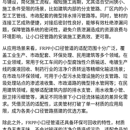
与铺设，简化施工流程，缩短施工周期，尤其适合空间狭小、
施工条件受限的场景，比如建筑内部的分支管路、厂区内的小
型工艺管线、市政配套的微型排水排污管路等。同时，管材的
连接工艺成熟便捷，对接后密封性良好，能够有效杜绝渗漏问
题，保障管路系统的密闭性，避免介质泄漏造成的资源浪费与
环境影响，让小口径管路的安装施工更高效、更可靠。
从应用场景来看，FRPP小口径管道的适配范围十分广泛，覆
盖工业生产、市政配套、环保处理、民用建筑等多个领域。在
工业领域，常用于化工车间的小型腐蚀性介质输送、电镀生产
线的废液回收、制药行业的洁净介质转运等精细化输送场景；
在市政与环保领域，可用于小型污水处理设施的分支管路、垃
圾处理站点的渗滤液收集、市政道路的微型排水管网等；在民
用建筑领域，能够适配建筑内部的排水支管、雨水收集小管、
厨卫排污细管等，满足不同场景下小口径流体输送的差异化需
求。凭借灵活的适配性，这类管材打破了单一材质的应用局
限，成为各类小口径管路搭建的优选方案。
除此之外，FRPP小口径管道还具备环保可回收的特性，材质
本身无毒无味，不会对输送的洁净介质造成污染，适配食品加