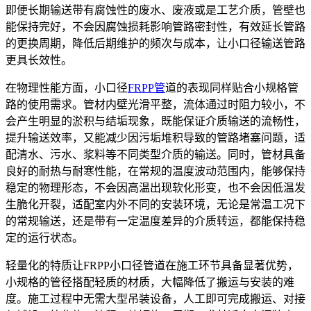
即便长期输送带有腐蚀性的废水、废液或是工艺介质，管壁也
能保持完好，不会因腐蚀损耗影响管路密封性，有效延长管路
的更换周期，降低后期维护的频次与成本，让小口径输送管路
更具长效性。
在物理性能方面，小口径
FRPP管
道的表现同样贴合小规格管
路的使用需求。管材内壁光滑平整，流体通过时阻力较小，不
会产生明显的淤积与结垢现象，既能保证介质输送的流畅性，
提升输送效率，又能减少因污垢堆积导致的管路堵塞问题，适
配清水、污水、浆料等不同类型介质的输送。同时，管材具备
良好的耐热与耐寒性能，在常规的温度波动范围内，能够保持
稳定的物理形态，不会因高温出现软化形变，也不会因低温发
生脆化开裂，适配室内外不同的安装环境，无论是常温工况下
的常规输送，还是带有一定温度差异的介质转运，都能保持稳
定的运行状态。
轻量化的特质让FRPP小口径管道在施工环节具备显著优势，
小规格的管径搭配轻质的材质，大幅降低了搬运与安装的难
度。施工过程中无需大型吊装设备，人工即可完成搬运、对接