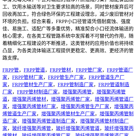
工、饮用水输送等对卫生要求较高的场景，同时管材废弃后可
回收再加工，符合绿色环保的工程建设理念，减少废旧管材对
环境的负担。综合来看，FRPP小口径管道凭借耐腐蚀、强度
佳、易施工、适配广等多重优势，精准契合小口径流体输送的
核心需求，在各类工程管路系统中发挥着不可替代的作用，随
着精细化工程建设的不断推进，这类管材的应用价值也将持续
凸显，为各类流体输送工程提供更稳定、更高效、更经济的管
路支撑。
FRPP管
，
FRPP管道
，
FRPP管材
，
FRPP管厂家
，
FRPP管道厂
家
，
FRPP管材厂家
，
FRPP管生产厂家
，
FRPP管道生产厂
家
，
FRPP管材生产厂家
，
FRPP管制造厂家
，
FRPP管道制造
厂家
，
FRPP管材制造厂家
，
增强聚丙烯管
，
增强聚丙烯管
道
，
增强聚丙烯管材
，
增强聚丙烯管厂家
，
增强聚丙烯管道厂
家
，
增强聚丙烯管材厂家
，
增强聚丙烯管生产厂家
，
增强聚丙
烯管道生产厂家
，
增强聚丙烯管材生产厂家
，
增强聚丙烯管制
造厂家
，
增强聚丙烯管道制造厂家
，
增强聚丙烯管材制造厂
家
，
玻纤增强聚丙烯管
，
玻纤增强聚丙烯管道
，
玻纤增强聚丙
烯管材
，
玻纤增强聚丙烯管厂家
，
玻纤增强聚丙烯管道厂家
，