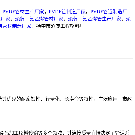
，
PVDF管材生产厂家
，
PVDF管制造厂家
，
PVDF管道制造厂
道厂家
，
聚偏二氟乙烯管材厂家
，
聚偏二氟乙烯管生产厂家
，
聚
烯管材制造厂家
，扬中市道威工程塑料厂
借其优异的耐腐蚀性、轻量化、长寿命等特性，广泛应用于市政
、食品加工原料传输等多个领域，其连接质量直接决定了管道系