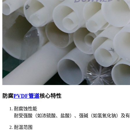
防腐
PVDF管道
核心特性‌
‌耐腐蚀性能‌
耐受强酸（如浓硫酸、盐酸）、强碱（如氢氧化钠）及有机
‌耐温范围‌