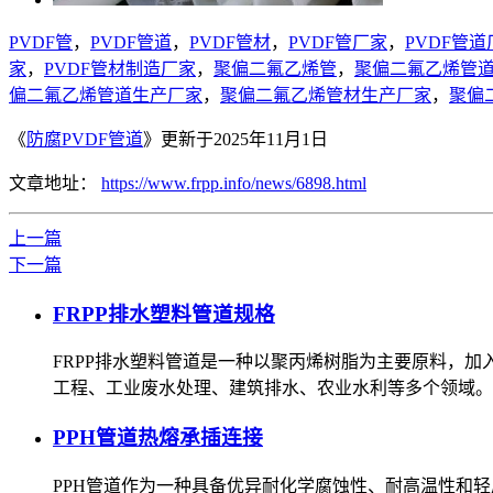
PVDF管
，
PVDF管道
，
PVDF管材
，
PVDF管厂家
，
PVDF管道
家
，
PVDF管材制造厂家
，
聚偏二氟乙烯管
，
聚偏二氟乙烯管
偏二氟乙烯管道生产厂家
，
聚偏二氟乙烯管材生产厂家
，
聚偏
《
防腐PVDF管道
》更新于2025年11月1日
文章地址：
https://www.frpp.info/news/6898.html
上一篇
下一篇
FRPP排水塑料管道规格
FRPP排水塑料管道是一种以聚丙烯树脂为主要原料，
工程、工业废水处理、建筑排水、农业水利等多个领域。
PPH管道热熔承插连接
PPH管道作为一种具备优异耐化学腐蚀性、耐高温性和