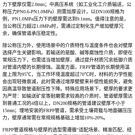
力下壁厚仅需2.0mm；中高压系统（如工业化工介质输送，公
称压力PN0.6-PN1.0MPa）则需加厚设计，以DN100规格为
例，PN1.0MPa压力下的壁厚需达到9.1mm。值得注意的是，
当公称压力超过1.0MPa时，需通过定制化生产增加壁厚冗
余，确保管道承压稳定性。
除公称压力外，使用场景中的介质特性与温度条件也会对壁厚
选择产生关键影响。若输送的是酸、碱等腐蚀性介质，即使在
常规压力下，也需适当增加壁厚，通过提升材质冗余抵御介质
对管道内壁的长期侵蚀。温度方面，FRPP管道的长期使用温
度上限为95℃，当工作环境温度超过70℃时，材料的力学性能
会出现轻微衰减，此时需通过增厚壁壁来补偿性能损失，避免
因高温导致管道耐压性下降。特殊应用场景下，壁厚的要求更
为严苛：如输送矿浆等耐磨需求较高的介质时，管道壁厚需达
到普通工况的4倍以上，DN200规格的管道建议壁厚不小于
15mm；埋地安装的FRPP管道，需承受土壤荷载与地面碾压压
力，壁厚通常需在常规规格基础上增加10%-20%。
FRPP管道规格与壁厚的选型需遵循“适配场景、精准匹配、经