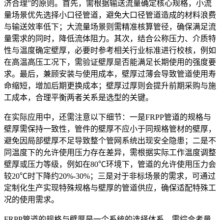
济合理”的原则。首先，需根据输送流量确定核心规格，小流
量场景优先选择小口径管道，避免大口径管道造成的材料浪费
与输送效率低下；大流量场景则需精准核算管径，确保满足流
量需求的同时，降低流体阻力。其次，结合公称压力、介质特
性与温度确定壁厚，必要时参考相关行业标准进行校核，例如
在高温高压工况下，需验证壁厚是否能满足长期使用的强度要
求。最后，兼顾安装与使用成本，壁厚过薄会导致管道使用寿
命缩短，增加后期更换成本；壁厚过厚则会提升前期采购与施
工成本，合理平衡两者关系是选型的关键。
在实际应用中，还需注意以下细节：一是FRPP管道的规格与
壁厚需保持一致性，管件的壁厚不应小于同规格管材的壁厚，
避免因局部壁厚不足导致整个管网系统出现安全隐患；二是不
同温度下的允许使用压力存在差异，需根据实际工作温度调整
壁厚或压力等级，例如在80℃环境下，管道的允许使用压力会
较20℃时下降约20%-30%；三是对于非标场景的需求，可通过
定制化生产实现特殊规格与壁厚的管道供应，确保适配特殊工
况的使用需求。
FRPP管道的规格与壁厚是一个系统的选择体系，需综合考量