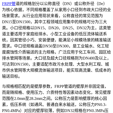
FRPP管
道的规格划分以公称直径（DN）或公称外径（De）
为核心依据，不同规格覆盖了从家用小口径到市政大口径的全
场景需求。从行业应用现状来看，公称直径的常见范围为
DN15至DN1500，其中工程领域应用集中的规格可分为三大
类。小口径规格以DN15、DN20、DN25、DN32为主，这类管
道主要适用于家庭给排水、小型工业设备的低压流体输送系
统，因其管径小巧、安装便捷，能满足小规模场景的精准输送
需求。中口径规格涵盖DN50至DN300，是工业输水、化工轻
度腐蚀性介质输送的主力规格，广泛应用于化工车间、园区给
排水管网等场景。大口径及超大口径规格则为DN400及以上，
可达到DN1500，主要适配市政污水处理、大型水利工程、城
市供水管网等大规模流体输送项目，能实现高流量、低成本的
输送目标。
与规格相匹配的是壁厚参数，FRPP管道的壁厚并非固定值，
而是随规格、使用压力、介质特性等因素动态变化，常见壁厚
范围在2.0mm至28.2mm之间。公称压力是影响壁厚的核心因
素，低压系统（如通风、普通自来水输送，公称压力PN0.3-
PN0.4MPa）对应的壁厚较薄，例如DN32规格在PN0.3MPa压