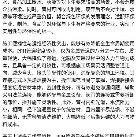
水、食品加工废水、药液等对卫生要求较高的场景，不会造成
介质污染。同时，管材可回收再利用，废弃后不会对土壤、水
源等环境造成严重负担，契合绿色环保的发展理念，适配环保
产业、制药、食品等对环保与卫生有严格要求的行业，实现了
实用性与环保性的统一。
施工便捷性与运维经济性突出，能够有效降低全生命周期使用
成本。PPH管道密度较小，仅为金属管道的八分之一左右，质
量轻便，大幅降低了搬运、运输及安装过程中的人力与物力成
本，且具备一定的可绕性，可根据施工场景灵活调整管道走
向，减少弯头、接头等配件的使用，适配复杂的施工环境。其
连接方式以热熔焊接为主，操作规范且易于掌握，焊接后接头
强度接近管材本体，密封性良好，可有效避免渗漏问题，辅助
采用法兰连接，能够适配与金属设备、阀门的连接或需要拆卸
的部位，提升施工灵活性。此外，管材内壁光滑，水流阻力
小，相同口径下流通量优于传统管材，且内壁不易结垢、不滋
生细菌，无需频繁清洗维护，大幅降低了后期运维的人力与物
料成本。
基于上述多元优异特性，PPH管道已在多个领域实现规模化应