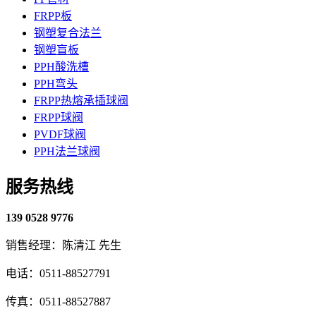
FRPP板
钢塑复合法兰
钢塑盲板
PPH酸洗槽
PPH弯头
FRPP热熔承插球阀
FRPP球阀
PVDF球阀
PPH法兰球阀
服务热线
139 0528 9776
销售经理：陈清江 先生
电话：0511-88527791
传真：0511-88527887