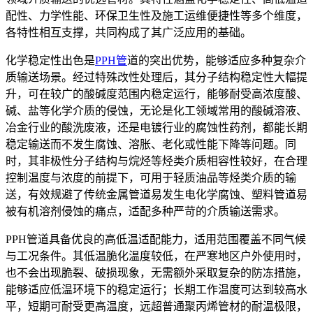
配性、力学性能、环保卫生性及施工运维便捷性等多个维度，
各特性相互支撑，共同构成了其广泛应用的基础。
化学稳定性出色是
PPH管
道的突出优势，能够适应多种复杂介
质输送场景。经过特殊改性处理后，其分子结构稳定性大幅提
升，可在较广的酸碱度范围内稳定运行，能够耐受高浓度酸、
碱、盐等化学介质的侵蚀，无论是化工领域常用的酸碱溶液、
冶金行业的酸洗废液，还是电镀行业的腐蚀性药剂，都能长期
稳定输送而不发生腐蚀、溶胀、老化或性能下降等问题。同
时，其非极性分子结构与烷烃等烃类介质相容性较好，在合理
控制温度与浓度的前提下，可用于轻质油品等烃类介质的输
送，有效规避了传统金属管道易发生电化学腐蚀、塑料管道易
被有机溶剂侵蚀的痛点，适配多种严苛的介质输送需求。
PPH管道具备优良的高低温适配能力，适用范围覆盖不同气候
与工况条件。其低温脆化温度较低，在严寒地区户外使用时，
也不会出现脆裂、破损现象，无需额外采取复杂的防冻措施，
能够适应低温环境下的稳定运行；长期工作温度可达到较高水
平，短期可耐受更高温度，远超普通聚丙烯管材的耐温极限，