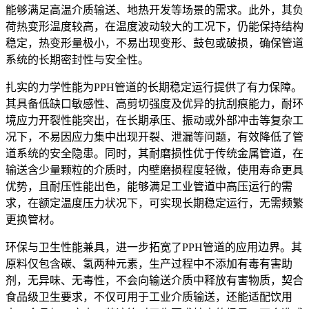
能够满足高温介质输送、地热开发等场景的需求。此外，其负
荷热变形温度较高，在温度波动较大的工况下，仍能保持结构
稳定，热变形量极小，不易出现变形、鼓包或破损，确保管道
系统的长期密封性与安全性。
扎实的力学性能为PPH管道的长期稳定运行提供了有力保障。
其具备低缺口敏感性、高剪切强度及优异的抗刮痕能力，耐环
境应力开裂性能突出，在长期承压、振动或外部冲击等复杂工
况下，不易因应力集中出现开裂、泄漏等问题，有效降低了管
道系统的安全隐患。同时，其耐磨损性优于传统金属管道，在
输送含少量颗粒的介质时，内壁磨损程度轻微，使用寿命更具
优势，且耐压性能出色，能够满足工业管道中高压运行的需
求，在额定温度压力状况下，可实现长期稳定运行，无需频繁
更换管材。
环保与卫生性能兼具，进一步拓宽了PPH管道的应用边界。其
原料仅包含碳、氢两种元素，生产过程中不添加有毒有害助
剂，无异味、无毒性，不会向输送介质中释放有害物质，契合
食品级卫生要求，不仅可用于工业介质输送，还能适配饮用