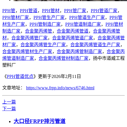
PPH管
，
PPH管道
，
PPH管材
，
PPH管厂家
，
PPH管道厂家
，
PPH管材厂家
，
PPH管生产厂家
，
PPH管道生产厂家
，
PPH管
材生产厂家
，
PPH管制造厂家
，
PPH管道制造厂家
，
PPH管材
制造厂家
，
合金聚丙烯管
，
合金聚丙烯管道
，
合金聚丙烯管
材
，
合金聚丙烯管厂家
，
合金聚丙烯管道厂家
，
合金聚丙烯管
材厂家
，
合金聚丙烯管生产厂家
，
合金聚丙烯管道生产厂家
，
合金聚丙烯管材生产厂家
，
合金聚丙烯管制造厂家
，
合金聚丙
烯管道制造厂家
，
合金聚丙烯管材制造厂家
，扬中市道威工程
塑料厂
《
PPH管道优点
》更新于2026年2月11日
文章地址：
https://www.frpp.info/news/6746.html
上一篇
下一篇
大口径FRPP排污管道