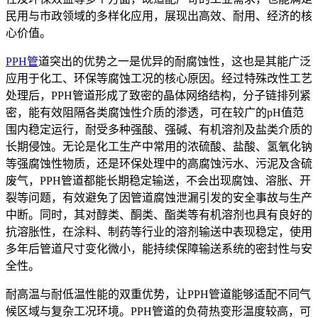
民用与市政领域的多样化应用，展现出高效、耐用、经济的核
心价值。
PPH管
道突出的优势之一是优异的耐腐蚀性，这也是其能广泛
应用于化工、环保等腐蚀工况的核心原因。经过特殊改性工艺
处理后，PPH管道形成了致密的晶体网络结构，分子链排列紧
密，能有效阻隔各类腐蚀性介质的渗透，可在较广的pH值范
围内稳定运行，耐受多种强酸、强碱、有机溶剂及盐类介质的
长期侵蚀。无论是化工生产中常用的浓硫酸、盐酸、氢氧化钠
等强腐蚀性物质，还是环保处理中的高腐蚀污水、污泥及含硫
废气，PPH管道都能长期稳定输送，不会出现腐蚀、溶胀、开
裂等问题，有效避免了因管道腐蚀泄漏引发的安全事故与生产
中断。同时，其对醇类、酮类、酯类等有机溶剂也具有良好的
抗溶胀性，在涂料、制药等行业的溶剂输送中表现稳定，使用
多年后管道尺寸变化微小，能持续保障输送系统的密封性与安
全性。
耐高温与耐低温性能的双重优势，让PPH管道能够适配不同气
候区域与复杂工况环境。PPH管道的负荷热变形温度较高，可