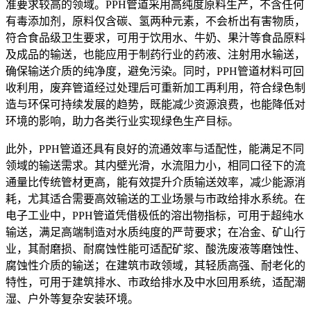
准要求较高的领域。PPH管道采用高纯度原料生产，不含任何
有毒添加剂，原料仅含碳、氢两种元素，不会析出有害物质，
符合食品级卫生要求，可用于饮用水、牛奶、果汁等食品原料
及成品的输送，也能应用于制药行业的药液、注射用水输送，
确保输送介质的纯净度，避免污染。同时，PPH管道材料可回
收利用，废弃管道经过处理后可重新加工再利用，符合绿色制
造与环保可持续发展的趋势，既能减少资源浪费，也能降低对
环境的影响，助力各类行业实现绿色生产目标。
此外，PPH管道还具有良好的流通效率与适配性，能满足不同
领域的输送需求。其内壁光滑，水流阻力小，相同口径下的流
通量比传统管材更高，能有效提升介质输送效率，减少能源消
耗，尤其适合需要高效输送的工业场景与市政给排水系统。在
电子工业中，PPH管道凭借极低的溶出物指标，可用于超纯水
输送，满足高端制造对水质纯度的严苛要求；在冶金、矿山行
业，其耐磨损、耐腐蚀性能可适配矿浆、酸洗废液等磨蚀性、
腐蚀性介质的输送；在建筑市政领域，其轻质高强、耐老化的
特性，可用于建筑排水、市政给排水及中水回用系统，适配潮
湿、户外等复杂安装环境。