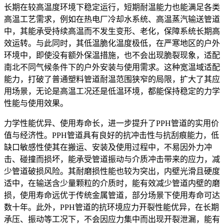
长期在较高温度环境下稳定运行，短期耐温能力也能满足各类
高温工艺需求，例如在热电厂冷却水系统、高温蒸汽输送管道
中，其能承受持续高温而不发生变形、老化，保障系统长期高
效运转。与此同时，其低温脆化温度极低，在严寒地区的户外
环境中，即使没有额外保温措施，也不会出现脆裂现象，适配
南北不同气候条件下的户外安装与使用需求。这种宽温域适配
能力，打破了普通塑料管道耐温范围狭窄的局限，扩大了其应
用场景，无论是高温工况还是低温环境，都能保持稳定的力学
性能与使用效果。
力学性能优异、使用寿命长，进一步提升了PPH管道的实用价
值与经济性。PPH管道具有良好的抗冲击性与抗刮痕能力，低
缺口敏感性使其在搬运、安装及使用过程中，不易因外力冲
击、碰撞而损坏，能承受管道振动与介质冲击带来的应力，减
少管道破损风险。其耐磨损性能也较为突出，内壁光滑且硬度
适中，在输送含少量颗粒的介质时，能有效减少管道内壁的磨
损，使用寿命远优于传统金属管道，部分场景下使用寿命可达
数十年。此外，PPH管道的抗环境应力开裂性能优异，在长期
承压、振动等工况下，不会因应力集中而出现开裂泄漏，能有