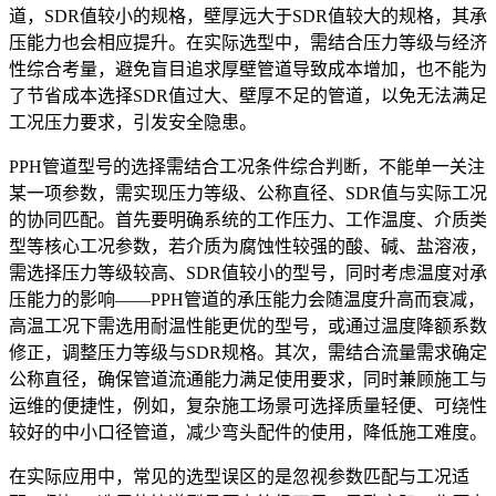
道，SDR值较小的规格，壁厚远大于SDR值较大的规格，其承
压能力也会相应提升。在实际选型中，需结合压力等级与经济
性综合考量，避免盲目追求厚壁管道导致成本增加，也不能为
了节省成本选择SDR值过大、壁厚不足的管道，以免无法满足
工况压力要求，引发安全隐患。
PPH管道型号的选择需结合工况条件综合判断，不能单一关注
某一项参数，需实现压力等级、公称直径、SDR值与实际工况
的协同匹配。首先要明确系统的工作压力、工作温度、介质类
型等核心工况参数，若介质为腐蚀性较强的酸、碱、盐溶液，
需选择压力等级较高、SDR值较小的型号，同时考虑温度对承
压能力的影响——PPH管道的承压能力会随温度升高而衰减，
高温工况下需选用耐温性能更优的型号，或通过温度降额系数
修正，调整压力等级与SDR规格。其次，需结合流量需求确定
公称直径，确保管道流通能力满足使用要求，同时兼顾施工与
运维的便捷性，例如，复杂施工场景可选择质量轻便、可绕性
较好的中小口径管道，减少弯头配件的使用，降低施工难度。
在实际应用中，常见的选型误区的是忽视参数匹配与工况适