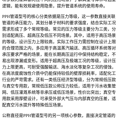
逻辑，能有效规避使用隐患，提升管道系统的使用寿命。
PPH管道型号的核心分类依据是压力等级，这一参数直接关联
管道的承压能力，其划分基于材料的要求强度，结合实际工况
需求形成了多个常规等级。常见的压力等级主要分为三类，分
别适配高压、超高压及低压不同场景。其中，适用于高压场景
的等级，设计压力上限较高，实际工作压力需控制在设计上限
的合理范围之内，多应用于高温蒸汽输送、高压循环系统等对
承压要求严格的场景，能在长期高压运行中保持结构稳定，不
易出现渗漏或变形。适用于超高压及极端工况的等级，设计压
力上限更高，可耐受强酸输送、海水淡化等复杂工况的侵蚀，
在高浓度腐蚀性介质中仍能保持较低的壁厚损耗率，适配化工
行业的严苛需求。还有一类低压经济型等级，分为常规低压款
与真空专用款，常规低压款公称压力较低，适用于污水收集管
网、低压灌溉系统等非承压或低压场景，性价比突出；真空专
用款采用厚壁设计，可承受外部大气压与内部真空的压差，适
配真空污水提升等特殊低压场景。
公称直径是PPH管道型号的另一项核心参数，直接决定管道的