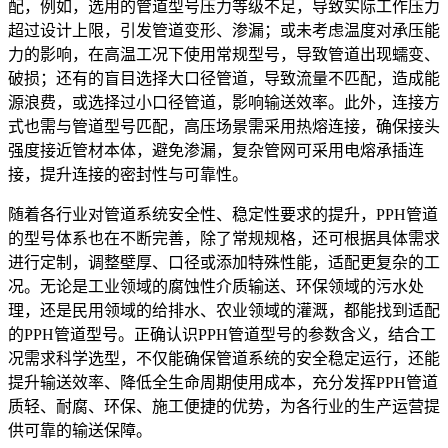
配，例如，选用的管道型号压力等级不足，导致实际工作压力
超过设计上限，引发管道变形、渗漏；或未考虑温度对承压能
力的影响，在高温工况下使用常规型号，导致管道出现蠕变、
破损；还有的盲目选择大口径管道，导致流量不匹配，造成能
源浪费，或选择过小口径管道，影响输送效率。此外，连接方
式也需与管道型号匹配，高压场景需采用热熔连接，确保接头
强度接近管材本体，避免渗漏，复杂管网可采用电熔承插连
接，提升连接的密封性与可靠性。
随着各行业对管道系统安全性、稳定性要求的提升，PPH管道
的型号体系也在不断完善，除了常规规格，还可根据具体需求
进行定制，调整壁厚、口径或添加特殊性能，适配更复杂的工
况。无论是工业领域的腐蚀性介质输送、环保领域的污水处
理，还是民用领域的给排水、农业领域的灌溉，都能找到适配
的PPH管道型号。正确认识PPH管道型号的参数含义，结合工
况需求科学选型，不仅能确保管道系统的安全稳定运行，还能
提升输送效率、降低全生命周期使用成本，充分发挥PPH管道
质轻、耐腐、环保、施工便捷的优势，为各行业的生产运营提
供可靠的输送保障。