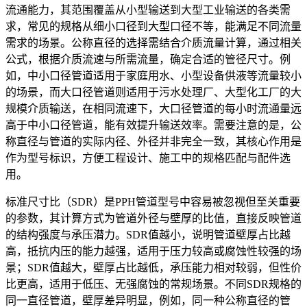
流通能力，其范围覆盖从小型输送到大型工业输送的各类需
求，常见的规格从细小口径到大型口径不等，能满足不同流量
需求的场景。公称直径的选择需结合介质流量计算，通过相关
公式，根据介质流速与所需流量，确定合适的管径尺寸。例
如，中小口径管道适用于家庭用水、小型设备供液等流量较小
的场景，而大口径管道则适用于污水处理厂、大型化工厂的大
规模介质输送，在相同流速下，大口径管道的每小时流通量远
高于中小口径管道，能有效提升输送效率。需要注意的是，公
称直径与管道的实际内径、外径并非完全一致，其核心作用是
作为型号标识，方便工程设计、施工中的规格匹配与配件选
用。
标准尺寸比（SDR）是PPH管道型号中容易被忽视但至关重要
的参数，其计算方式为管道外径与壁厚的比值，直接反映管道
的结构强度与承压潜力。SDR值越小，说明管道壁厚占比越
高，抵抗内压的能力越强，适用于压力较高或腐蚀性较强的场
景；SDR值越大，壁厚占比越低，承压能力相对较弱，但性价
比更高，适用于低压、无强腐蚀的常规场景。不同SDR规格的
同一直径管道，壁厚差异明显，例如，同一种公称直径的管