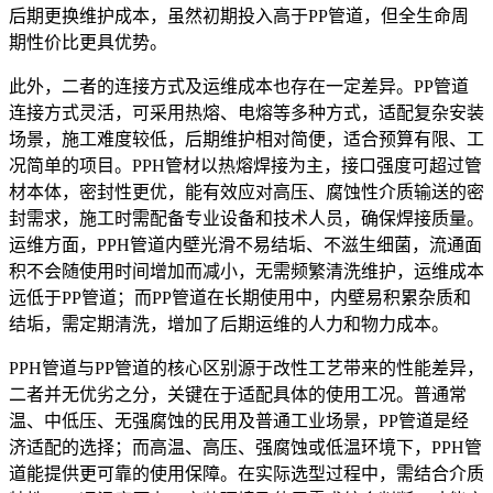
后期更换维护成本，虽然初期投入高于PP管道，但全生命周
期性价比更具优势。
此外，二者的连接方式及运维成本也存在一定差异。PP管道
连接方式灵活，可采用热熔、电熔等多种方式，适配复杂安装
场景，施工难度较低，后期维护相对简便，适合预算有限、工
况简单的项目。PPH管材以热熔焊接为主，接口强度可超过管
材本体，密封性更优，能有效应对高压、腐蚀性介质输送的密
封需求，施工时需配备专业设备和技术人员，确保焊接质量。
运维方面，PPH管道内壁光滑不易结垢、不滋生细菌，流通面
积不会随使用时间增加而减小，无需频繁清洗维护，运维成本
远低于PP管道；而PP管道在长期使用中，内壁易积累杂质和
结垢，需定期清洗，增加了后期运维的人力和物力成本。
PPH管道与PP管道的核心区别源于改性工艺带来的性能差异，
二者并无优劣之分，关键在于适配具体的使用工况。普通常
温、中低压、无强腐蚀的民用及普通工业场景，PP管道是经
济适配的选择；而高温、高压、强腐蚀或低温环境下，PPH管
道能提供更可靠的使用保障。在实际选型过程中，需结合介质