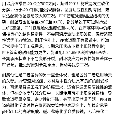
用温度通常在-20℃至70℃之间，超过70℃后材质易发生软化
分解，低于-20℃则可能出现脆裂，温度适应性相对有限，难
以适配高低温波动较大的工况。PPH管道凭借β晶型结构的优
势，耐温范围拓展至-20℃至100℃，部分场景下可短时承受
110℃高温，同时低温脆化温度低至-70℃，在严寒环境中仍能
保持良好的结构稳定性，不会因温度波动出现破损，温度适配
性远优于PP管道。耐压性能上，PP管道耐压等级适中，可满
足常规中低压工况需求，长期承压状态下易出现轻微变形；
PPH管道的耐压能力更优，能适配1.0-1.6MPa的中高压系统，
长期承压状态下不易变形开裂，耐环境应力开裂性能显著优于
PP管道，能更好应对长期承压、振动等复杂工况。
耐腐蚀性是二者差异的另一重要体现，也是区分二者适用场景
的关键。PP管道对弱酸、弱碱及中性介质具有良好的耐受能
力，可满足普通工况下的防腐需求，适合输送无强腐蚀性的流
体，但在高浓度酸碱介质中，长期使用可能出现腐蚀损耗，导
致管道壁厚变薄、密封性能下降，甚至出现泄漏问题。PPH管
道的耐化学腐蚀性在聚丙烯类管材中表现突出，能稳定承受
pH值1-14的高浓度酸、碱、盐等化学介质侵蚀，无论是化工