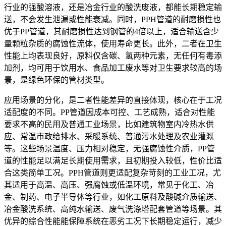
行业的强酸溶液，还是冶金行业的酸洗废液，都能长期稳定输
送，不会发生泄漏或性能衰减。同时，PPH管道的耐磨损性也
优于PP管道，其耐磨损性达到钢管的4倍以上，适合输送含少
量颗粒杂质的腐蚀性流体，使用寿命更长。此外，二者在卫生
性能上均表现良好，原料仅含碳、氢两种元素，无任何有毒添
加剂，均可用于饮用水、食品加工废水等对卫生要求较高的场
景，是绿色环保的管材类型。
应用场景的分化，是二者性能差异的直接体现，核心在于工况
适配度的不同。PP管道因成本可控、工艺成熟，适合对性能
要求不高的民用及普通工业场景，比如建筑物室内冷热水供
应、常温市政给排水、采暖系统、普通污水处理及农业灌溉
等。这些场景温度、压力相对稳定，无强腐蚀性介质，PP管
道的性能足以满足长期使用需求，且初期投入较低，性价比适
合这类简单工况。PPH管道则更适配复杂苛刻的工业工况，尤
其适用于高温、高压、强腐蚀或低温环境，常见于化工、冶
金、制药、电子半导体等行业，如化工原料及酸碱介质输送、
冶金酸洗系统、高纯水输送、废气洗涤塔配套管道等场景。其
优异的综合性能能保障系统在恶劣工况下长期稳定运行，减少