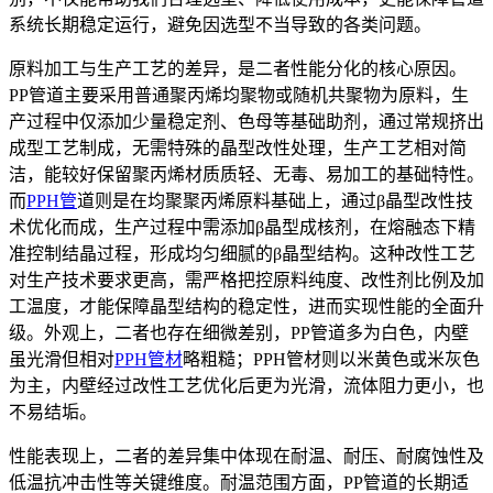
系统长期稳定运行，避免因选型不当导致的各类问题。
原料加工与生产工艺的差异，是二者性能分化的核心原因。
PP管道主要采用普通聚丙烯均聚物或随机共聚物为原料，生
产过程中仅添加少量稳定剂、色母等基础助剂，通过常规挤出
成型工艺制成，无需特殊的晶型改性处理，生产工艺相对简
洁，能较好保留聚丙烯材质质轻、无毒、易加工的基础特性。
而
PPH管
道则是在均聚聚丙烯原料基础上，通过β晶型改性技
术优化而成，生产过程中需添加β晶型成核剂，在熔融态下精
准控制结晶过程，形成均匀细腻的β晶型结构。这种改性工艺
对生产技术要求更高，需严格把控原料纯度、改性剂比例及加
工温度，才能保障晶型结构的稳定性，进而实现性能的全面升
级。外观上，二者也存在细微差别，PP管道多为白色，内壁
虽光滑但相对
PPH管材
略粗糙；PPH管材则以米黄色或米灰色
为主，内壁经过改性工艺优化后更为光滑，流体阻力更小，也
不易结垢。
性能表现上，二者的差异集中体现在耐温、耐压、耐腐蚀性及
低温抗冲击性等关键维度。耐温范围方面，PP管道的长期适