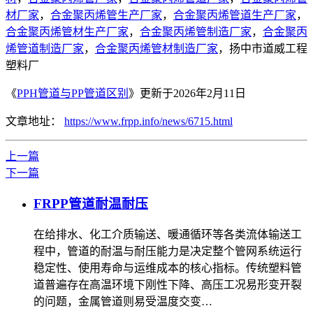
材厂家
，
合金聚丙烯管生产厂家
，
合金聚丙烯管道生产厂家
，
合金聚丙烯管材生产厂家
，
合金聚丙烯管制造厂家
，
合金聚丙
烯管道制造厂家
，
合金聚丙烯管材制造厂家
，扬中市道威工程
塑料厂
《
PPH管道与PP管道区别
》更新于2026年2月11日
文章地址：
https://www.frpp.info/news/6715.html
上一篇
下一篇
FRPP管道耐温耐压
在给排水、化工介质输送、暖通循环等各类流体输送工
程中，管道的耐温与耐压能力是决定整个管网系统运行
稳定性、使用寿命与运维成本的核心指标。传统塑料管
道普遍存在高温环境下刚性下降、高压工况易形变开裂
的问题，金属管道则易受温度交变…