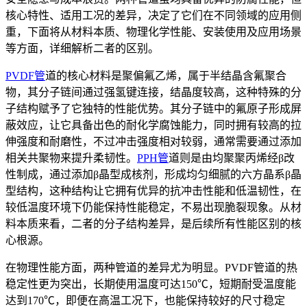
核心特性、适用工况的差异，决定了它们在不同领域的应用侧
重，下面将从材料本质、物理化学性能、安装使用及应用场景
等方面，详细解析二者的区别。
PVDF管
道的核心材料是聚偏氟乙烯，属于半结晶含氟聚合
物，其分子链间通过强氢键连接，结晶度较高，这种特殊的分
子结构赋予了它独特的性能优势。其分子链中的氟原子形成屏
蔽效应，让它具备出色的耐化学腐蚀能力，同时拥有较高的拉
伸强度和耐磨性，不过冲击强度相对较弱，通常需要通过添加
相关共聚物来提升柔韧性。
PPH管
道则是由均聚聚丙烯经β改
性制成，通过添加β晶型成核剂，形成均匀细腻的六方晶系β晶
型结构，这种结构让它拥有优异的抗冲击性能和低温韧性，在
较低温度环境下仍能保持性能稳定，不易出现脆裂现象。从材
料本质来看，二者的分子结构差异，是后续所有性能区别的核
心根源。
在物理性能方面，两种管道的差异尤为明显。PVDF管道的热
稳定性更为突出，长期使用温度可达150℃，短期耐受温度能
达到170℃，即便在高温工况下，也能保持较好的尺寸稳定