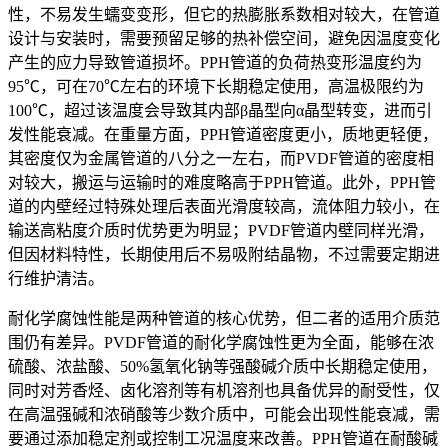
性，不易发生蠕变变形，但它的热膨胀系数相对较大，在管道
设计与安装时，需要预留足够的热补偿空间，避免因温度变化
产生的应力导致管道损坏。PPH管道的负荷热变形温度约为
95℃，可在70℃左右的环境下长期稳定使用，高温极限约为
100℃，超过该温度会导致其内部β晶型向α晶型转变，进而引
发性能衰减。在重量方面，PPH管道密度更小，质地更轻便，
其密度仅为金属管道的八分之一左右，而PVDF管道的密度相
对较大，搬运与运输时的难度略高于PPH管道。此外，PPH管
道的内壁经过特殊处理后表面光滑度较高，流体阻力较小，在
输送高粘度介质时优势更为明显；PVDF管道内壁同样光滑，
但因材料特性，长期使用后不易吸附结晶物，不过需要定期进
行维护清洁。
耐化学腐蚀性能是两种管道的核心优势，但二者的适用介质范
围仍有差异。PVDF管道的耐化学腐蚀性更为全面，能够在浓
硫酸、浓盐酸、50%氢氧化钠等强酸碱介质中长期稳定使用，
同时对芳香烃、卤化溶剂等有机溶剂也具备优异的耐受性，仅
在高温强碱和浓硝酸等少数介质中，可能会出现性能衰减，需
要通过添加稳定剂或控制工况温度来改善。PPH管道在耐酸碱