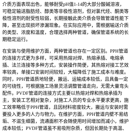
介质方面表现出色，能够耐受pH值1-14的大部分酸碱溶液，
可稳定输送脂肪烃、醇类等非极性溶剂，但对氯代烃、酮类等
极性溶剂的耐受性较弱，长期接触此类介质会导致管道性能下
降，甚至出现损坏渗漏现象。在实际应用中，需根据输送介质
的类型、浓度和温度，合理选择两种管道，确保管道系统的长
期稳定运行。
在安装与使用维护方面，两种管道也存在一定区别。PPH管道
的连接方式更为多样，可采用热熔对焊、热熔承插、电熔承
插、法兰连接等多种方式，安装操作简便，其热熔对接工艺效
率较高，单接口安装时间较短，大幅降低了施工成本与难度。
同时，PPH管道质地轻便，搬运、运输成本较低，且具备一定
的可绕性，可根据施工场景灵活调整管道走向，无需大量弯头
配件。PVDF管道的连接方式主要以热熔对焊和热熔承插为
主，安装工艺相对复杂，对施工人员的专业水平要求更高，施
工效率略低于PPH管道，且因材料密度较大，搬运与安装时需
要投入更多的人力与物力。在维护方面，PPH管道内壁不易结
垢、不滋生细菌，流通面积不会随使用时间增加而减小，维护
成本较低；PVDF管道虽不易吸附杂质，但因长期处于高温、