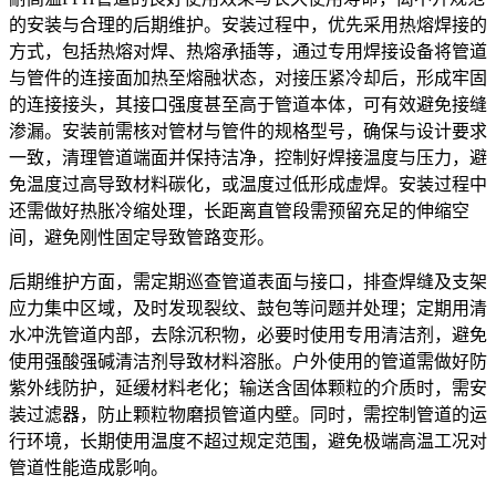
的安装与合理的后期维护。安装过程中，优先采用热熔焊接的
方式，包括热熔对焊、热熔承插等，通过专用焊接设备将管道
与管件的连接面加热至熔融状态，对接压紧冷却后，形成牢固
的连接接头，其接口强度甚至高于管道本体，可有效避免接缝
渗漏。安装前需核对管材与管件的规格型号，确保与设计要求
一致，清理管道端面并保持洁净，控制好焊接温度与压力，避
免温度过高导致材料碳化，或温度过低形成虚焊。安装过程中
还需做好热胀冷缩处理，长距离直管段需预留充足的伸缩空
间，避免刚性固定导致管路变形。
后期维护方面，需定期巡查管道表面与接口，排查焊缝及支架
应力集中区域，及时发现裂纹、鼓包等问题并处理；定期用清
水冲洗管道内部，去除沉积物，必要时使用专用清洁剂，避免
使用强酸强碱清洁剂导致材料溶胀。户外使用的管道需做好防
紫外线防护，延缓材料老化；输送含固体颗粒的介质时，需安
装过滤器，防止颗粒物磨损管道内壁。同时，需控制管道的运
行环境，长期使用温度不超过规定范围，避免极端高温工况对
管道性能造成影响。