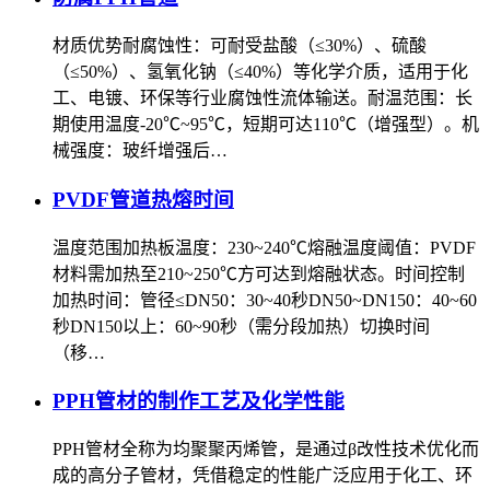
‌材质优势‌‌耐腐蚀性‌：可耐受盐酸（≤30%）、硫酸
（≤50%）、氢氧化钠（≤40%）等化学介质，适用于化
工、电镀、环保等行业腐蚀性流体输送。‌耐温范围‌：长
期使用温度-20℃~95℃，短期可达110℃（增强型）。‌机
械强度‌：玻纤增强后…
PVDF管道热熔时间
‌温度范围‌加热板温度：‌230~240℃‌熔融温度阈值：PVDF
材料需加热至‌210~250℃‌方可达到熔融状态。‌时间控制‌‌
加热时间‌：管径≤DN50：‌30~40秒‌DN50~DN150：‌40~60
秒‌DN150以上：‌60~90秒‌（需分段加热）‌切换时间‌
（移…
PPH管材的制作工艺及化学性能
PPH管材全称为均聚聚丙烯管，是通过β改性技术优化而
成的高分子管材，凭借稳定的性能广泛应用于化工、环