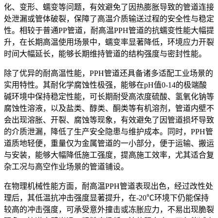
化、变形、蠕变等问题，有效避免了因热膨胀导致的管道连接
处泄漏或管体破裂，保障了高温介质输送过程的安全性与稳定
性。相较于普通PP管道，耐高温PPH管道的抗蠕变性能大幅提
升，在长期高温使用场景中，蠕变率显著降低，环境应力开裂
时间大幅延长，能够长期维持管道的结构强度与密封性能。
除了优异的耐高温性能，PPH管道还具备诸多适配工业场景的
实用特性。其耐化学腐蚀性极强，能够在pH值0-14的极端酸
碱环境中保持稳定性能，可长期耐受高浓度硫酸、氢氧化钠等
腐蚀性溶液，以及盐类、醇类、酮类等有机溶剂，管道内壁不
会出现溶胀、开裂、腐蚀等现象，有效避免了因管道损坏导致
的介质泄漏，降低了生产安全隐患与维护成本。同时，PPH管
道质地轻便，重量仅为金属管道的一小部分，便于运输、搬运
与安装，能够大幅降低施工强度，提高施工效率，尤其适合复
杂工况与高空作业场景的管道铺设。
在物理机械性能方面，耐高温PPH管道表现出色，经过改性处
理后，其低温抗冲击强度显著提升，在-20℃环境下仍能保持
较高的冲击强度，可承受意外撞击或冻胀应力，不易出现脆裂