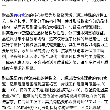
一。
耐高温
PPH管
道的核心材质为均聚聚丙烯，通过特殊的改性工
艺与生产技术，优化分子结构排列，使其形成致密均匀的晶体
结构，从而实现耐温性能的大幅提升。与普通PP管道相比，
耐高温PPH管道经过晶体结构改性后，分子链排列更加规整，
晶粒尺寸细小且分布均匀，这不仅增强了材料的热稳定性，还
提升了整体的机械强度与抗蠕变能力。其生产过程以树脂为主
要原材料，添加适量的抗氧化剂、抗紫外线剂等环保加工助
剂，全程绿色无污染，符合现代工业与环保发展的主流需求，
且成品无毒无味，不会对输送介质造成污染，适配多种对介质
纯度有要求的场景。
耐高温是PPH管道突出的特性之一，经过改性处理后的PPH管
道，适用温度范围得到显著拓宽，常规工作温度可覆盖-20℃
至110℃，特殊工况下短期耐温极限可达120℃，低温脆化温度
低至-70℃，能够同时适应低温环境的考验与中高温介质的输
送需求。在高温工况下，其负荷热变形温度可达95℃以上，在
70℃、1.0MPa压力下可长期保持结构完整性，不会出现软