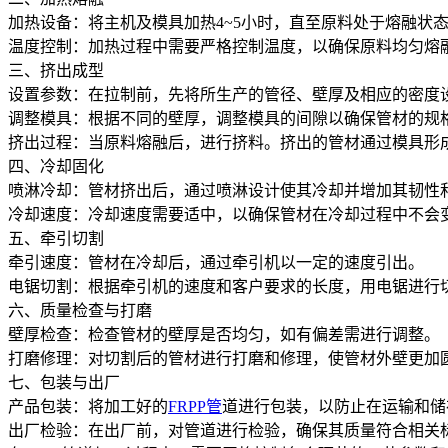
‌加热设备‌：将主机及模具加热4~5小时，直至原料处于熔融状
‌温度控制‌：加热过程中需要严格控制温度，以确保原料均匀熔
三、挤出成型
‌设置参数‌：在拉制前，先将所生产的管径、壁厚及相应的密度
‌调整模具‌：根据不同的壁厚，调整模具的间隙以确保管材的规
‌挤出过程‌：当原料熔融后，进行挤料。挤出的管材通过模具
四、冷却固化
‌喷淋冷却‌：管材挤出后，通过喷淋设计使其冷却并增加其韧性
‌冷却速度‌：冷却速度需要适中，以确保管材在冷却过程中不会
五、牵引切割
‌牵引速度‌：管材在冷却后，通过牵引机以一定的速度引出。
‌电锯切割‌：根据牵引机的速度和客户要求的长度，用电锯进行
六、质量检查与打磨
‌壁厚检查‌：检查管材的壁厚是否均匀，如有偏差需进行调整。
‌打磨修理‌：对切割后的管材进行打磨和修理，使管材外壁更加
七、包装与出厂
‌产品包装‌：将加工好的
FRPP管
道进行包装，以防止在运输和储
‌出厂检验‌：在出厂前，对管道进行检验，确保其质量符合相关