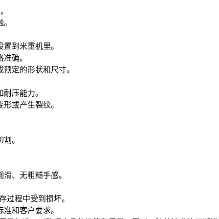
态。
融。
设置到米重机里。
格准确。
形成预定的形状和尺寸。
和耐压能力。
变形或产生裂纹。
切割。
圆滑、无粗糙手感。
存过程中受到损坏。
标准和客户要求。