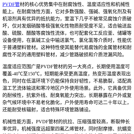
PVDF管
材的核心优势集中在耐腐蚀性、温度适应性和机械性
能上。在耐腐蚀性方面，它对多数强酸、强碱、强氧化剂及有
机溶剂具有优异的抵抗能力，室温下几乎不被常见腐蚀介质破
坏，仅对发烟硝酸等极强氧化性物质耐受度不足，适合输送盐
酸、硫酸、醋酸等腐蚀性流体，也可配套化工反应釜、储罐等
设备使用，在氯碱工业中输送氯气、氯化氢等介质时，性能优
于普通塑料管材。这种特性使其能替代易腐蚀的金属管材和耐
腐性不足的通用塑料管材，减少管路破损和介质泄漏风险。
温度适应范围广是PVDF管材的另一大亮点，长期使用温度可
覆盖-40℃至150℃，短期能承受更高温度，热变形温度表现出
色，同时在低温环境下仍能保持良好韧性，不易脆裂，适配高
温工艺流体输送和寒冷地区户外使用场景。此外，它具备优异
的耐候性，抗紫外线、耐臭氧能力突出，长期暴露在户外或复
杂气候环境中不易老化脆化，户外使用寿命可达二十年以上，
还能耐受核辐射，适合特殊环境管路铺设。
机械性能方面，PVDF管材的抗拉、压缩强度较高，断裂伸长
率优异，机械强度远超聚四氟乙烯管材，同时耐摩擦、抗蠕变