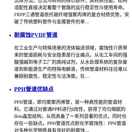
流体分流、合流与转向的核心部件，其材质性能、结构
适配性直接决定着整个管路的运行稳定性与使用寿命。
FRPP三通管道依托玻纤增强聚丙烯的复合材质优势，突
破了传统塑料管件与金属管件的单…
耐腐蚀PVDF管道
在工业生产与特殊场景的流体输送领域，腐蚀性介质带
来的管道损耗与安全隐患是行业痛点。从化工车间的强
酸强碱到电子工厂的高纯试剂，从水处理系统的复杂废
液到新能源生产的特殊电解液，传统管道材料往往难以
兼顾耐腐性、稳定性与洁净度。在…
PPH管道优缺点
PPH管道，即均聚聚丙烯管，是一种高性能的管道材
料。它通过对普通PP料进行β改性，获得了均匀细腻的
Beta晶型结构，从而具备了一系列显著的优点，同时也
存在一些缺点。PPH管道优点‌耐化学腐蚀性‌：PPH管道
对多种化学物质具有良好的耐腐蚀…