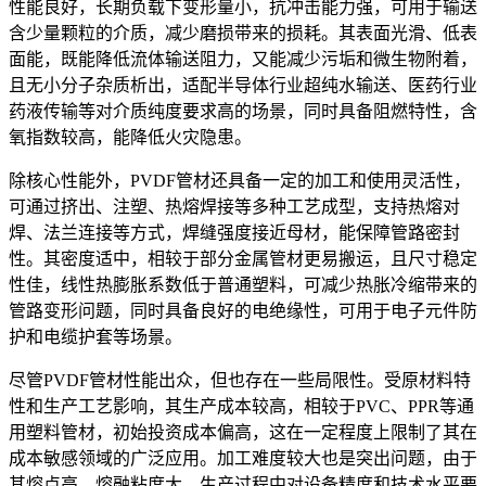
性能良好，长期负载下变形量小，抗冲击能力强，可用于输送
含少量颗粒的介质，减少磨损带来的损耗。其表面光滑、低表
面能，既能降低流体输送阻力，又能减少污垢和微生物附着，
且无小分子杂质析出，适配半导体行业超纯水输送、医药行业
药液传输等对介质纯度要求高的场景，同时具备阻燃特性，含
氧指数较高，能降低火灾隐患。
除核心性能外，PVDF管材还具备一定的加工和使用灵活性，
可通过挤出、注塑、热熔焊接等多种工艺成型，支持热熔对
焊、法兰连接等方式，焊缝强度接近母材，能保障管路密封
性。其密度适中，相较于部分金属管材更易搬运，且尺寸稳定
性佳，线性热膨胀系数低于普通塑料，可减少热胀冷缩带来的
管路变形问题，同时具备良好的电绝缘性，可用于电子元件防
护和电缆护套等场景。
尽管PVDF管材性能出众，但也存在一些局限性。受原材料特
性和生产工艺影响，其生产成本较高，相较于PVC、PPR等通
用塑料管材，初始投资成本偏高，这在一定程度上限制了其在
成本敏感领域的广泛应用。加工难度较大也是突出问题，由于
其熔点高、熔融粘度大，生产过程中对设备精度和技术水平要