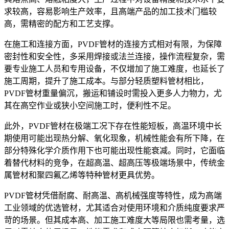
求较高，容易影响生产效率，且高端产品的加工技术门槛较
高，需精密的配方和工艺支撑。
在施工和连接方面，PVDF管材的连接方式相对有限，为保障
密封性和安全性，多采用焊接或法兰连接，操作流程复杂，需
要专业施工人员和专用设备，不仅增加了施工难度，也延长了
施工周期，提升了施工成本。与部分轻质塑料管材相比，
PVDF管材重量偏沉，搬运和铺设时需投入更多人力物力，尤
其在高空作业或狭小空间施工时，便利性不足。
此外，PVDF管材在极端工况下存在性能短板，高温环境中长
期使用可能出现热分解、氧化现象，机械性能会有所下降，在
部分特殊化学介质作用下也可能出现性能衰减。同时，它面临
着替代材料的竞争，在超高温、超高压等极端场景中，传统金
属管材和聚四氟乙烯等特种管材更具优势。
PVDF管材凭借耐腐、耐高温、高机械强度等特性，成为高端
工业领域的优选管材，尤其适合对使用环境和介质纯度要求严
苛的场景。但其成本高、加工施工难度大等局限也需考量，选