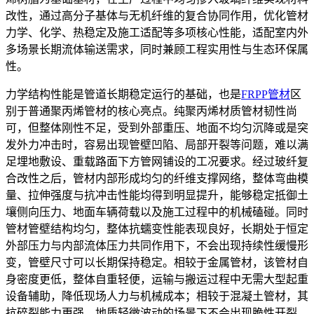
改性，通过高分子基体与无机纤维的复合协同作用，优化管材
力学、化学、热稳定及施工适配等多项核心性能，适配室内外
多场景长期流体输送需求，同时兼顾工程实用性与生态环保属
性。
力学结构性能是管道长期稳定运行的基础，也是
FRPP管材
区
别于普通聚丙烯管材的核心亮点。纯聚丙烯材质管材韧性尚
可，但整体刚性不足，受到外部重压、地面不均匀沉降或是突
发外力冲击时，容易出现管壁凹陷、局部开裂等问题，难以满
足埋地敷设、重载路面下方管网铺设的工况要求。经过玻纤复
合改性之后，管材内部形成均匀的纤维支撑网络，整体弯曲模
量、拉伸强度与抗冲击性能均得到明显提升，能够稳定抵御土
壤侧向压力、地面车辆荷载以及施工过程中的机械磕碰。同时
管材管壁结构均匀，整体抗蠕变性能表现良好，长期处于恒定
外部压力与内部流体压力共同作用下，不会出现持续性缓慢形
变，管壁尺寸可以长期保持稳定。相较于金属管材，该管材自
身密度更低，整体自重轻便，运输与搬运过程中无需大型起重
设备辅助，降低现场人力与机械成本；相较于混凝土管材，其
抗碎裂能力更强，地质轻微波动的场景下不会出现脆性开裂，