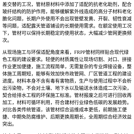
差交替的工况，管材原材料中添加了适配的抗老化助剂，配合
玻纤结构的防护作用，能够缓解紫外线造成的高分子材料老化
脆化问题，长期户外使用不会出现管壁发黄、开裂、韧性衰减
等问题，适配露天管道铺设的长期使用需求。在额定使用工况
下，管材可以保持长期稳定的使用状态，大幅减少管网更换频
次。
从现场施工与环保适配角度来看，FRPP管材同样贴合现代绿
色工程的建设要求。轻便的材质属性让现场切割、对口、拼接
作业更加便捷，施工流程简单，无需复杂的专业焊接设备，整
体施工周期短，能够有效加快市政管网、厂区管道工程的建设
进度。材料本身不含有毒有害物质，生产与使用过程中不会析
出污染物，不会对土壤、地下水以及输送水体造成二次污染，
契合给排水工程的环保施工标准。管材报废之后可进行回收再
加工，材料可循环利用，符合建材行业绿色低碳的发展趋势。
对比各类传统管道，该管材综合运维成本更低，前期施工便
捷、中期免防腐维护、后期更换周期长，全周期综合经济效益
突出。