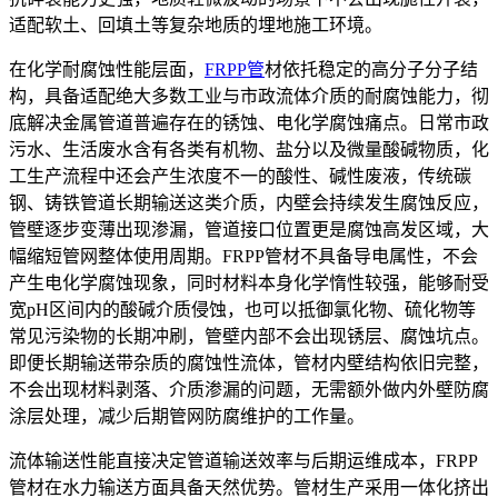
适配软土、回填土等复杂地质的埋地施工环境。
在化学耐腐蚀性能层面，
FRPP管
材依托稳定的高分子分子结
构，具备适配绝大多数工业与市政流体介质的耐腐蚀能力，彻
底解决金属管道普遍存在的锈蚀、电化学腐蚀痛点。日常市政
污水、生活废水含有各类有机物、盐分以及微量酸碱物质，化
工生产流程中还会产生浓度不一的酸性、碱性废液，传统碳
钢、铸铁管道长期输送这类介质，内壁会持续发生腐蚀反应，
管壁逐步变薄出现渗漏，管道接口位置更是腐蚀高发区域，大
幅缩短管网整体使用周期。FRPP管材不具备导电属性，不会
产生电化学腐蚀现象，同时材料本身化学惰性较强，能够耐受
宽pH区间内的酸碱介质侵蚀，也可以抵御氯化物、硫化物等
常见污染物的长期冲刷，管壁内部不会出现锈层、腐蚀坑点。
即便长期输送带杂质的腐蚀性流体，管材内壁结构依旧完整，
不会出现材料剥落、介质渗漏的问题，无需额外做内外壁防腐
涂层处理，减少后期管网防腐维护的工作量。
流体输送性能直接决定管道输送效率与后期运维成本，FRPP
管材在水力输送方面具备天然优势。管材生产采用一体化挤出