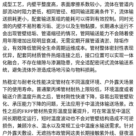
成型工艺，内壁平整度高，表面摩擦系数较小，流体在管道内
部流动时阻力更低，相同管径、相同输送距离条件下，流体输
送损耗更小，配套输送泵组的能耗可以得到有效控制。同时光
滑的内壁不易附着污垢、泥沙以及生物黏膜，长期通水运行不
会出现管壁结垢、管道缩径的情况，管网输送能力不会随着使
用年限增加出现明显衰减，无需定期开展管道清淤、除垢作
业，有效降低管网全生命周期运维成本。管材整体密封性表现
优异，配套同材质管件热熔连接之后，接口位置可以实现一体
化融合，不存在缝隙与渗漏隐患，完全适配密闭式流体输送系
统，避免流体外泄造成场地污染与物料损耗。
热稳定与耐老化性能决定管材在不同温度环境、户外露天场景
下的使用寿命。普通聚丙烯管材耐热上限较低，环境温度或者
输送介质温度升高之后，管材刚性快速下降，容易出现管壁软
化、承压能力下降的问题，无法应用于中温流体输送场景。改
性之后的FRPP管材热变形温度显著提升，可在常温至中温区
间长期稳定运行，短时温度波动也不会对管壁结构造成不可逆
损伤，兼顾冷水、温水以及常规工业中温废水输送需求。针对
户外露天敷设、无遮挡市政管网这类长期接触紫外线、昼夜温