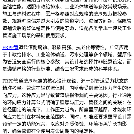
基础性能，适配市政给排水、工业流体输送等多数常规场景。
施工与选材过程中，需严格参照对应规格的壁厚规范把控参
数，规避壁厚偏差过大引发的管道变形、渗漏等问题，保障管
道铺设后的整体稳定性与使用寿命，适配各类常规土建及工业
管道施工场景的基础使用要求。
FRPP管
道凭借耐腐蚀、轻质高强、抗老化等特性，广泛应用
于市政给排水、工业流体输送、污水处理等多个领域。壁厚作
为管道安全运行的核心参数，其设计与选择并非随意设定，而
是遵循严格的行业标准，结合工况需求形成的科学体系。
FRPP管道壁厚标准的核心设计逻辑，源于对管道受力状态的
精准考量。管道在输送流体时，内壁会受到流体压力产生的环
向应力，这种应力是导致管道破损渗漏的主要诱因。行业通用
的环向应力计算公式明确了壁厚与压力、管径之间的关联：在
管径固定的前提下，工作压力越高，所需壁厚越厚，才能将环
向应力控制在材料安全范围内。同时，标准还要求壁厚设计需
预留一定的功能冗余，以应对介质侵蚀、环境损耗等长期影
响，确保管道在全使用寿命周期内的稳定性。