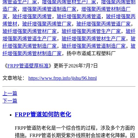
烯管道生产厂家
，
增强聚丙烯管材生产厂家
，
增强聚丙烯管制
造厂家
，
增强聚丙烯管道制造厂家
，
增强聚丙烯管材制造厂
家
，
玻纤增强聚丙烯管
，
玻纤增强聚丙烯管道
，
玻纤增强聚丙
烯管材
，
玻纤增强聚丙烯管厂家
，
玻纤增强聚丙烯管道厂家
，
玻纤增强聚丙烯管材厂家
，
玻纤增强聚丙烯管生产厂家
，
玻纤
增强聚丙烯管道生产厂家
，
玻纤增强聚丙烯管材生产厂家
，
玻
纤增强聚丙烯管制造厂家
，
玻纤增强聚丙烯管道制造厂家
，
玻
纤增强聚丙烯管材制造厂家
，扬中市道威工程塑料厂
《
FRPP管道壁厚标准
》更新于2026年7月7日
文章地址：
https://www.frpp.info/jishu/96.html
上一篇
下一篇
FRPP管道如何防老化
FRPP管道防老化是一个综合性的过程，涉及多个方面的
措施。FRPP管道长期受紫外线照射会加速老化降解。因