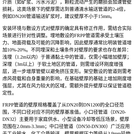
介质（如矿浆、污水污泥），颗粒流动产生的磨损会加速管壁
损耗，这类场景下的壁厚需达到普通清水输送管道的2-4倍，
例如DN200管道输送矿浆时，建议壁厚不小于15mm。
安装环境与敷设方式对壁厚的确定具有修正作用，需结合实际
场景进行针对性调整。埋地敷设的FRPP管道需承受土壤压
力、地面荷载及可能的沉降影响，因此壁厚通常比明装管道增
加10%-20%。不同埋深和土壤条件对壁厚的要求也存在差异：
浅埋（1.2m以内）于普通黏土中的管道，仅需小幅增加壁厚；
深埋（3m以上）于软土地区的管道，则需增设环刚度增强
层，进一步增厚管壁以避免挤压变形。架空敷设的管道则需考
虑风荷载和自身重量的影响，在基础壁厚的基础上增加刚度增
强层，尤其在风力较大的区域，需额外提升壁厚以保证管道稳
定性。
FRPP管道的壁厚规格覆盖了从DN20到DN1200的全口径范
围，不同口径对应不同的壁厚基准值。小口径管道（DN20-
DN32）主要用于家庭供水、小型设备冷却等低压场景，壁厚
范围在2.0mm-3.3mm；中口径管道（DN50-DN300）广泛应用
于工业输水、化工介质输送，壁厚根据压力等级从3.9mm延伸