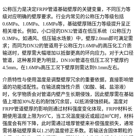
公称压力是决定FRPP管道基础壁厚的关键变量，不同压力等
级对应明确的壁厚要求。行业内常见的公称压力等级包括
0.6MPa、1.0MPa、1.6MPa等，基础壁厚随压力等级提升呈正
相关增长。例如，小口径的DN32管道在低压系统（公称压力
0.3MPa，如通风、低压输水场景）中，壁厚2.0mm即可满足需
求；而同为DN32的管道用于公称压力1.6MPa的高压化工介质
输送时，壁厚需大幅增加以抵御更高的环向应力。对于大口径
管道，这种差异更为明显，DN100管道在低压工况下壁厚约
4.5mm，在1.6MPa高压工况下壁厚则需达到9.1mm左右。
介质特性与使用温度是调整壁厚冗余的重要依据，直接影响管
道的功能适配性。在输送腐蚀性介质（如酸、碱、盐溶液）
时，化学物质会对管道内壁产生长期侵蚀，因此壁厚需在基础
值上增加30%左右的耐蚀冗余层，以抵消侵蚀损耗。温度对
FRPP管道壁厚的影响则通过材料强度变化体现，FRPP材料长
期使用温度上限为95℃，当工况温度接近或超过80℃时，材料
强度会有所下降，此时需通过增厚管壁来补偿强度损失，通常
需将基础壁厚乘以1.25的温度修正系数。若输送含固体颗粒的