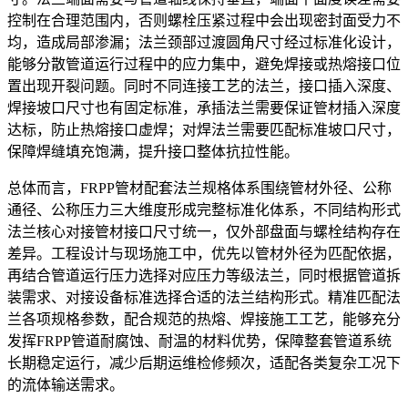
控制在合理范围内，否则螺栓压紧过程中会出现密封面受力不
均，造成局部渗漏；法兰颈部过渡圆角尺寸经过标准化设计，
能够分散管道运行过程中的应力集中，避免焊接或热熔接口位
置出现开裂问题。同时不同连接工艺的法兰，接口插入深度、
焊接坡口尺寸也有固定标准，承插法兰需要保证管材插入深度
达标，防止热熔接口虚焊；对焊法兰需要匹配标准坡口尺寸，
保障焊缝填充饱满，提升接口整体抗拉性能。
总体而言，FRPP管材配套法兰规格体系围绕管材外径、公称
通径、公称压力三大维度形成完整标准化体系，不同结构形式
法兰核心对接管材接口尺寸统一，仅外部盘面与螺栓结构存在
差异。工程设计与现场施工中，优先以管材外径为匹配依据，
再结合管道运行压力选择对应压力等级法兰，同时根据管道拆
装需求、对接设备标准选择合适的法兰结构形式。精准匹配法
兰各项规格参数，配合规范的热熔、焊接施工工艺，能够充分
发挥FRPP管道耐腐蚀、耐温的材料优势，保障整套管道系统
长期稳定运行，减少后期运维检修频次，适配各类复杂工况下
的流体输送需求。