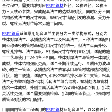
全过程中，需要精准对应
FRPP管材
外径、公称通径、公称压
力三大核心参数，完成配套法兰的选型与对接，同时区分不同
结构形式法兰的尺寸差异，规避尺寸错配引发的渗漏、受力开
裂、螺栓无法对位等常见施工问题。
FRPP管道
系统常用配套法兰主要分为三类结构形式，分别为
整体对焊法兰、承插热熔法兰以及松套法兰，三种法兰适配相
同公称通径的管材基础接口尺寸保持统一，但法兰盘面外径、
螺栓孔排布、法兰厚度、密封面尺寸存在明显区别，适配的施
工工艺与使用工况也各不相同。整体对焊法兰与管材一体焊接
成型，整体结构强度更高，适合长期连续运行、介质压力波动
较小的主干管道；承插热熔法兰依靠承口与管材端部热熔插接
连接，施工便捷，适配中小口径常规给排水与化工支管；松套
法兰分为塑料翻边+钢制活套法兰组合结构，塑料翻边与管材
热熔一体成型，外侧金属活套法兰仅起到压紧固定作用，拆装
灵活性更强，适合需要频繁检修、拆卸的管道节点，也是跨材
质管道对接的常用配件。
目前国内管道工程通用的
FRPP管
材及配套法兰，以公称通径