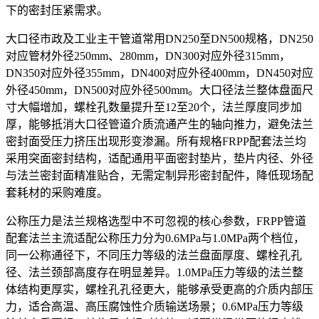
下的密封压紧需求。
大口径市政及工业主干管道常用DN250至DN500规格，DN250
对应管材外径250mm、280mm，DN300对应外径315mm，
DN350对应外径355mm，DN400对应外径400mm，DN450对应
外径450mm，DN500对应外径500mm。大口径法兰整体盘面尺
寸大幅增加，螺栓孔数量提升至12至20个，法兰厚度同步加
厚，能够抵消大口径管道介质流通产生的轴向推力，避免法兰
密封面受压力挤压出现形变渗漏。所有规格FRPP配套法兰均
采用突面密封结构，适配通用平面密封垫片，垫片内径、外径
与法兰密封面精准贴合，无需定制异形密封配件，降低现场配
套耗材的采购难度。
公称压力是法兰规格选型中不可忽视的核心参数，FRPP管道
配套法兰主流适配公称压力分为0.6MPa与1.0MPa两个档位，
同一公称通径下，不同压力等级的法兰盘面厚度、螺栓孔孔
径、法兰颈部高度存在明显差异。1.0MPa压力等级的法兰整
体结构更厚实，螺栓孔孔径更大，能够承受更高的介质内部压
力，适合高温、高压腐蚀性介质输送场景；0.6MPa压力等级