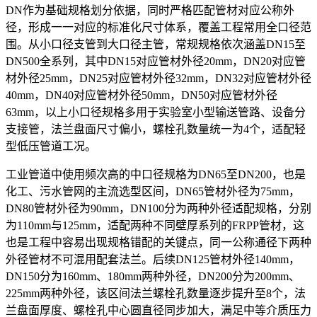
DN作为基础规格划分依据，同时严格匹配管材对应公称外
径，形成一一对应的标准化尺寸体系，覆盖工程常用全口径范
围。从小口径支管到大口径主管，常规规格依次涵盖DN15至
DN500全系列，其中DN15对应管材外径20mm，DN20对应管
材外径25mm，DN25对应管材外径32mm，DN32对应管材外径
40mm，DN40对应管材外径50mm，DN50对应管材外径
63mm，以上小口径规格多用于实验室小型输送管路、设备分
支接管，法兰盘面尺寸偏小，螺栓孔数量统一为4个，适配轻
型低压管道工况。
工业管道中使用频次高的中口径规格为DN65至DN200，也是
化工、污水管网的主流选型区间，DN65管材外径为75mm，
DN80管材外径为90mm，DN100分为两种外径适配规格，分别
为110mm与125mm，适配两种不同壁厚系列的FRPP管材，这
也是工程中容易出现规格错配的关键点，同一公称通径下两种
外径管材不可混用配套法兰。后续DN125管材外径140mm，
DN150分为160mm、180mm两种外径，DN200分为200mm、
225mm两种外径，该区间法兰螺栓孔数量逐步提升至8个，法
兰盘面厚度、螺栓孔中心圆直径同步加大，满足中等介质压力