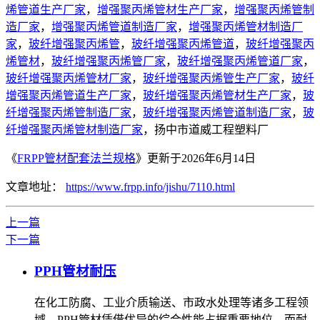
烯管道生产厂家
，
增强聚丙烯管材生产厂家
，
增强聚丙烯管制
造厂家
，
增强聚丙烯管道制造厂家
，
增强聚丙烯管材制造厂
家
，
玻纤增强聚丙烯管
，
玻纤增强聚丙烯管道
，
玻纤增强聚丙
烯管材
，
玻纤增强聚丙烯管厂家
，
玻纤增强聚丙烯管道厂家
，
玻纤增强聚丙烯管材厂家
，
玻纤增强聚丙烯管生产厂家
，
玻纤
增强聚丙烯管道生产厂家
，
玻纤增强聚丙烯管材生产厂家
，
玻
纤增强聚丙烯管制造厂家
，
玻纤增强聚丙烯管道制造厂家
，
玻
纤增强聚丙烯管材制造厂家
，扬中市道威工程塑料厂
《
FRPP管材配套法兰规格
》更新于2026年6月14日
文章地址：
https://www.frpp.info/jishu/7110.html
上一篇
下一篇
PPH管材耐压
在化工防腐、工业介质输送、市政水处理等诸多工程领
域，PPH管材凭借优异的综合性能占据重要地位，而耐