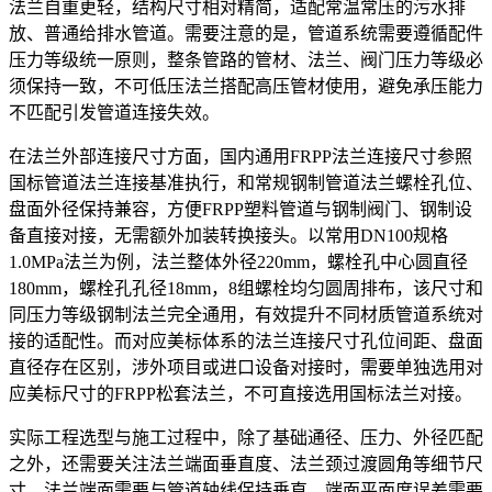
法兰自重更轻，结构尺寸相对精简，适配常温常压的污水排
放、普通给排水管道。需要注意的是，管道系统需要遵循配件
压力等级统一原则，整条管路的管材、法兰、阀门压力等级必
须保持一致，不可低压法兰搭配高压管材使用，避免承压能力
不匹配引发管道连接失效。
在法兰外部连接尺寸方面，国内通用FRPP法兰连接尺寸参照
国标管道法兰连接基准执行，和常规钢制管道法兰螺栓孔位、
盘面外径保持兼容，方便FRPP塑料管道与钢制阀门、钢制设
备直接对接，无需额外加装转换接头。以常用DN100规格
1.0MPa法兰为例，法兰整体外径220mm，螺栓孔中心圆直径
180mm，螺栓孔孔径18mm，8组螺栓均匀圆周排布，该尺寸和
同压力等级钢制法兰完全通用，有效提升不同材质管道系统对
接的适配性。而对应美标体系的法兰连接尺寸孔位间距、盘面
直径存在区别，涉外项目或进口设备对接时，需要单独选用对
应美标尺寸的FRPP松套法兰，不可直接选用国标法兰对接。
实际工程选型与施工过程中，除了基础通径、压力、外径匹配
之外，还需要关注法兰端面垂直度、法兰颈过渡圆角等细节尺
寸。法兰端面需要与管道轴线保持垂直，端面平面度误差需要