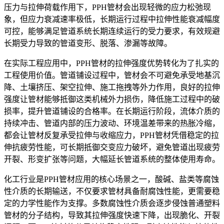
压力与拉伸荷载作用下，PPH管材会出现轻微的应力松弛现
象，但应力衰减速率极低，长期运行过程中拉伸性能衰减幅度
可控，能够满足管道系统长期连续运行的受力要求，有效规避
长期受力导致的管道变形、脱落、渗漏等故障。
在实际工程应用中，PPH管材的拉伸强度优势转化为了扎实的
工程使用价值。管道铺设过程中，管材会不可避免承受地基沉
降、土壤挤压、架空拉伸、施工拖拽等外力作用，良好的拉伸
强度让管材能够抵御这类机械外力损伤，降低施工过程中的破
损率，提升管道铺设的合格率。在长期运行阶段，流体介质的
持续冲击、管道内部的压力波动、环境温差带来的热胀冷缩，
都会让管材反复承受拉伸与收缩应力，PPH管材凭借稳定的拉
伸抗疲劳性能，可长期抵御交变应力破坏，避免管道出现疲劳
开裂、形变扩张等问题，大幅延长管道系统的整体使用寿命。
化工行业是PPH管材应用的核心场景之一，酸碱、盐类等腐蚀
性介质的长期输送，不仅要求管材具备耐腐蚀性能，更需要稳
定的力学性能作为支撑。多数腐蚀性介质会逐步侵蚀普通塑料
管材的分子结构，导致其拉伸强度快速下降，出现脆化、开裂