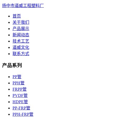
扬中市道威工程塑料厂
首页
关于我们
产品展示
新闻动态
技术工艺
道威文化
联系方式
产品系列
PP管
PPH管
FRPP管
PVDF管
HDPE管
PP-FRP管
PPH-FRP管