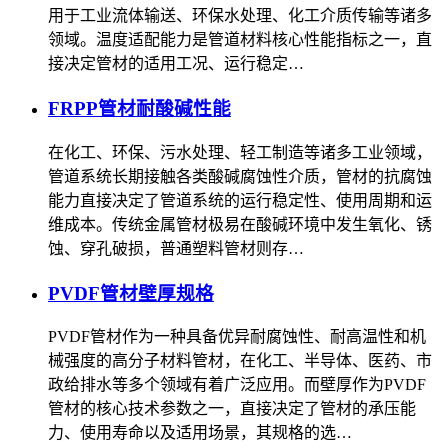
用于工业流体输送、环保水处理、化工介质传输等诸多
领域。温度适配能力是管道材料核心性能指标之一，直
接决定管材的适用工况、运行稳定…
FRPP管材耐酸碱性能
在化工、环保、污水处理、轻工制造等诸多工业领域，
管道系统长期接触各类酸碱腐蚀性介质，管材的抗腐蚀
能力直接决定了管道系统的运行稳定性、使用周期和运
维成本。传统金属管材极易在酸碱环境中发生氧化、锈
蚀、穿孔破损，普通塑料管材则存…
PVDF管材壁厚规格
PVDF管材作为一种具备优异耐腐蚀性、耐高温性和机
械强度的高分子材料管材，在化工、半导体、医药、市
政给排水等多个领域有着广泛应用。而壁厚作为PVDF
管材的核心技术参数之一，直接决定了管材的承压能
力、使用寿命以及适用场景，其规格的选…