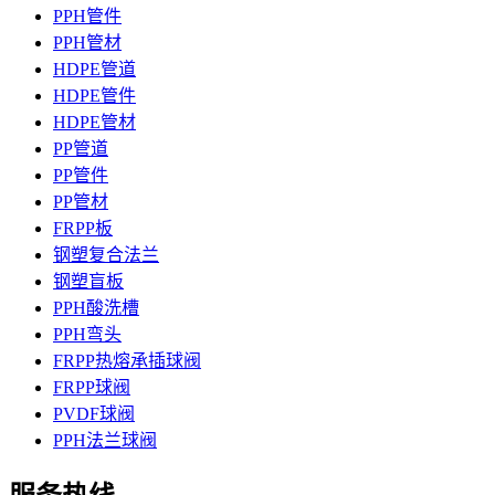
PPH管件
PPH管材
HDPE管道
HDPE管件
HDPE管材
PP管道
PP管件
PP管材
FRPP板
钢塑复合法兰
钢塑盲板
PPH酸洗槽
PPH弯头
FRPP热熔承插球阀
FRPP球阀
PVDF球阀
PPH法兰球阀