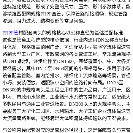
业标准化规范，形成了完整的尺寸、压力、形制参数体系，能
够精准匹配同规格FRPP直管，保障管路衔接顺畅，规避管路
渗漏、阻力过大、结构变形等常见问题。
FRPP管
材配套弯头的规格核心以公称直径为基础适配标准，
这也是管道工程选型的核心依据，行业内通用DN公称直径标
注体系，规格覆盖范围广泛，可适配从小型实验室流体输送管
路到大型工业厂区、市政管网的各类管道工程。常规流通规格
从DN15起步，逐步延伸至DN1500，完整覆盖小、中、大各类
管径需求，其中DN15至DN63区间的小规格弯头，多用于小型
设备配套管路、室内给排水、精细化工流体输送等场景，管径
小巧、安装便捷，适配狭小空间的管路转向布局。DN75至
DN300的中规格弯头是工程应用中的主流品类，广泛用于厂区
排污、市政雨水输送、工业循环水系统等常规工程，适配绝大
多数民用与通用工业管道场景。DN300以上的大规格弯头，主
要服务于大型化工园区、水利输水、大型工矿企业流体输送等
大流量管路系统，能够满足大体积流体持续输送的工况要求。
与公称直径配套对应的是管材外径尺寸，这是保障弯头与直管