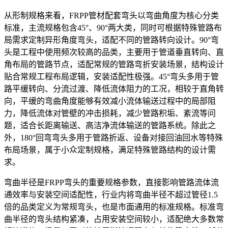
从形制规格来看，FRPP管材配套弯头以弯曲角度为核心分类
标准，主流规格包含45°、90°两大类，同时可根据特殊管路布
局需求定制异形角度弯头，适配不同的管路转向设计。90°弯
头是工程中使用频次较高的品类，主要用于管道垂直转向、直
角布局的管路节点，适配常规的管路弯折安装场景，结构设计
贴合常规工程布局逻辑，安装适配性极强。45°弯头多用于管
路平缓转向、分流过渡、降低流体阻力的工况，相较于直角转
向，平缓的弯曲角度能够有效减小流体输送过程中的局部阻
力，降低流体对管壁的冲击损耗，减少管路积垢、紊流等问
题，适合长距离输送、高洁净流体输送的管路系统。除此之
外，180°回弯弯头多用于管路折返、设备对接回油回水等特殊
布局场景，属于小众定制规格，满足特殊管路结构的设计需
求。
弯曲半径是FRPP弯头的重要规格参数，直接影响管路流体流
通效率与安装空间适配性，行业内将弯曲半径不超过管径1.5
倍的品类定义为常规弯头，也是市面通用的标准规格。标准弯
曲半径的弯头结构紧凑，占用安装空间较小，适配绝大多数常