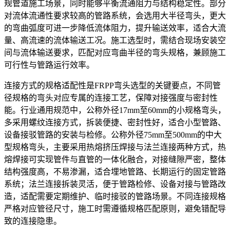
规管道施工场景，同时能够平衡流通阻力与结构稳定性。部分
对流体流通性要求较高的管路系统，会选用大半径弯头，更大
的弯曲弧度可进一步降低流体阻力，提升输送效率，适合大流
量、高流速的流体输送工况。施工选型时，需结合现场安装空
间与流体输送要求，匹配对应弯曲半径的弯头规格，兼顾施工
可行性与管路运行效率。
连接方式的规格适配性是FRPP弯头选型的关键要点，不同管
径规格的弯头对应专属的连接工艺，保障对接强度与密封性
能。行业通用规范中，公称外径17mm至60mm的小规格弯头，
多采用螺纹连接方式，拆装便捷、密封性好，适合小型管路、
设备接驳管路的安装与检修。公称外径75mm至500mm的中大
型规格弯头，主要采用热熔挤压焊接与法兰连接两种方式，热
熔焊接可实现管件与直管的一体化融合，对接缝隙严密，整体
结构强度高，不易渗漏，适合埋地管路、长期运行的固定管路
系统；法兰连接拆装灵活，便于管路检修、设备对接与管路改
造，适配需要定期维护、临时接驳的管路场景。不同连接规格
严格对应管径尺寸，施工时需遵循规格匹配原则，避免错配导
致的连接隐患。