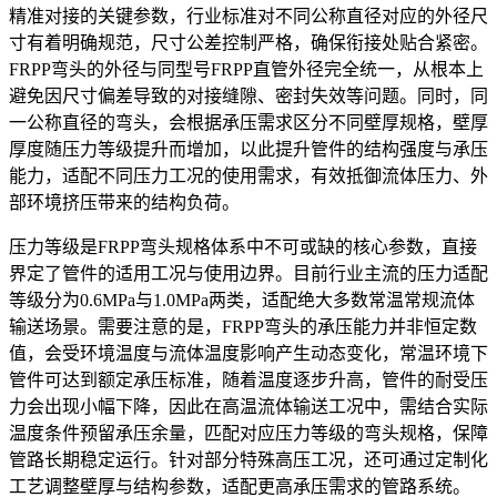
精准对接的关键参数，行业标准对不同公称直径对应的外径尺
寸有着明确规范，尺寸公差控制严格，确保衔接处贴合紧密。
FRPP弯头的外径与同型号FRPP直管外径完全统一，从根本上
避免因尺寸偏差导致的对接缝隙、密封失效等问题。同时，同
一公称直径的弯头，会根据承压需求区分不同壁厚规格，壁厚
厚度随压力等级提升而增加，以此提升管件的结构强度与承压
能力，适配不同压力工况的使用需求，有效抵御流体压力、外
部环境挤压带来的结构负荷。
压力等级是FRPP弯头规格体系中不可或缺的核心参数，直接
界定了管件的适用工况与使用边界。目前行业主流的压力适配
等级分为0.6MPa与1.0MPa两类，适配绝大多数常温常规流体
输送场景。需要注意的是，FRPP弯头的承压能力并非恒定数
值，会受环境温度与流体温度影响产生动态变化，常温环境下
管件可达到额定承压标准，随着温度逐步升高，管件的耐受压
力会出现小幅下降，因此在高温流体输送工况中，需结合实际
温度条件预留承压余量，匹配对应压力等级的弯头规格，保障
管路长期稳定运行。针对部分特殊高压工况，还可通过定制化
工艺调整壁厚与结构参数，适配更高承压需求的管路系统。