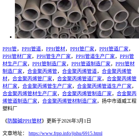
PPH管
，
PPH管道
，
PPH管材
，
PPH管厂家
，
PPH管道厂家
，
PPH管材厂家
，
PPH管生产厂家
，
PPH管道生产厂家
，
PPH管
材生产厂家
，
PPH管制造厂家
，
PPH管道制造厂家
，
PPH管材
制造厂家
，
合金聚丙烯管
，
合金聚丙烯管道
，
合金聚丙烯管
材
，
合金聚丙烯管厂家
，
合金聚丙烯管道厂家
，
合金聚丙烯管
材厂家
，
合金聚丙烯管生产厂家
，
合金聚丙烯管道生产厂家
，
合金聚丙烯管材生产厂家
，
合金聚丙烯管制造厂家
，
合金聚丙
烯管道制造厂家
，
合金聚丙烯管材制造厂家
，扬中市道威工程
塑料厂
《
防酸碱PPH管材
》更新于2026年3月1日
文章地址：
https://www.frpp.info/jishu/6915.html