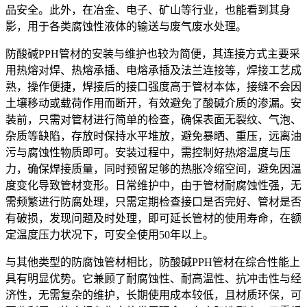
品安全。此外，在冶金、电子、矿山等行业，也能看到其身
影，用于各类腐蚀性液体的输送与废气废水处理。
防酸碱PPH管材的安装与维护也较为简便，其连接方式主要采
用热熔对焊、热熔承插、电熔承插及法兰连接等，焊接工艺成
熟，操作便捷，焊接后的接口强度高于管材本体，接缝不会因
土壤移动或载荷作用而断开，有效避免了酸碱介质的渗漏。安
装前，只需对管材进行简单的检查，确保表面无裂纹、气泡、
杂质等缺陷，存放时保持水平堆放，避免暴晒、重压，远离油
污与腐蚀性物质即可。安装过程中，需控制好热熔温度与压
力，确保焊接质量，同时预留足够的热胀冷缩空间，避免因温
度变化导致管材变形。日常维护中，由于管材耐腐蚀性强，无
需频繁进行防腐处理，只需定期检查接口是否完好、管材是否
有破损，发现问题及时处理，即可延长管材的使用寿命，在额
定温度压力状况下，可安全使用50年以上。
与其他类型的防腐蚀管材相比，防酸碱PPH管材在综合性能上
具有明显优势。它兼顾了耐腐蚀性、耐高温性、抗冲击性与经
济性，无需复杂的维护，长期使用成本较低，且材质环保，可