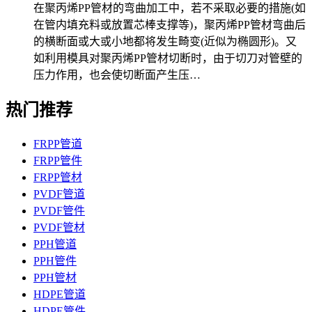
在聚丙烯PP管材的弯曲加工中，若不采取必要的措施(如
在管内填充料或放置芯棒支撑等)，聚丙烯PP管材弯曲后
的横断面或大或小地都将发生畸变(近似为椭圆形)。又
如利用模具对聚丙烯PP管材切断时，由于切刀对管壁的
压力作用，也会使切断面产生压…
热门推荐
FRPP管道
FRPP管件
FRPP管材
PVDF管道
PVDF管件
PVDF管材
PPH管道
PPH管件
PPH管材
HDPE管道
HDPE管件