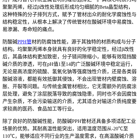
聚聚丙烯，经过β改性处理后形成均匀细腻的Beta晶型结构，
这种特殊的分子排列方式，赋予了管材出众的耐化学腐蚀性与
结构稳定性，从根本上解决了传统管材在酸碱环境中易腐蚀、
易渗漏、寿命短的痛点。
防酸碱
PPH管
材的防腐蚀性能，源于其独特的材质构成与分子
结构。均聚聚丙烯本身就具有良好的化学稳定性，经过β改性
后，其晶体结构更加致密，分子链间隙缩小，能够有效阻挡酸
碱介质的渗透，可在pH值1至14的广泛酸碱环境中稳定运行，
无论是高浓度的硫酸、氢氧化钠等强腐蚀性介质，还是各类弱
酸碱溶液，都能有效抵御其侵蚀，不会出现管材内壁腐蚀、溶
胀、开裂等问题。与传统金属管材相比，它无需额外的防腐涂
层处理，避免了涂层脱落导致的腐蚀隐患，同时也不会因腐蚀
产生杂质，不会污染输送的介质，尤其适合对输送介质纯度要
求较高的医药、食品加工等行业。
除了良好的防酸碱性能，防酸碱PPH管材还具备多项适配工业
场景的优势。其耐高温性能突出，适用温度范围从-20℃至
110℃，能够适应不同行业的生产温度需求，在高温酸碱介质