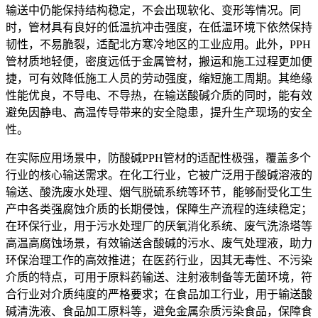
输送中仍能保持结构稳定，不会出现软化、变形等情况。同
时，管材具有良好的低温抗冲击强度，在低温环境下依然保持
韧性，不易脆裂，适配北方寒冷地区的工业应用。此外，PPH
管材质地轻便，密度远低于金属管材，搬运和施工过程更加便
捷，可有效降低施工人员的劳动强度，缩短施工周期。其绝缘
性能优良，不导电、不导热，在输送酸碱介质的同时，能有效
避免因静电、高温传导带来的安全隐患，提升生产现场的安全
性。
在实际应用场景中，防酸碱PPH管材的适配性极强，覆盖多个
行业的核心输送需求。在化工行业，它被广泛用于酸碱溶液的
输送、酸洗废水处理、烟气脱硫系统等环节，能够耐受化工生
产中各类强腐蚀介质的长期侵蚀，保障生产流程的连续稳定；
在环保行业，用于污水处理厂的厌氧消化系统、废气洗涤塔等
高温高腐蚀场景，有效输送含酸碱的污水、废气处理液，助力
环保治理工作的高效推进；在医药行业，因其无毒性、不污染
介质的特点，可用于原料药输送、注射液制备等无菌环境，符
合行业对介质纯度的严格要求；在食品加工行业，用于输送酸
碱清洗液、食品加工原料等，避免金属杂质污染食品，保障食