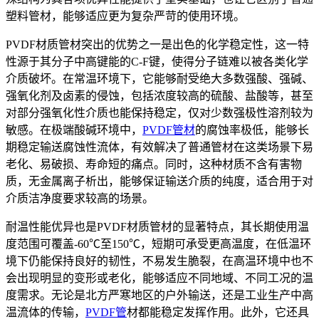
塑料管材，能够适应更为复杂严苛的使用环境。
PVDF材质管材突出的优势之一是出色的化学稳定性，这一特
性源于其分子中高键能的C-F键，使得分子链难以被各类化学
介质破坏。在常温环境下，它能够耐受绝大多数强酸、强碱、
强氧化剂及卤素的侵蚀，包括浓度较高的硫酸、盐酸等，甚至
对部分强氧化性介质也能保持稳定，仅对少数强极性溶剂较为
敏感。在极端酸碱环境中，
PVDF管材
的腐蚀率极低，能够长
期稳定输送腐蚀性流体，有效解决了普通管材在这类场景下易
老化、易破损、寿命短的痛点。同时，这种材质不含有害物
质，无金属离子析出，能够保证输送介质的纯度，适合用于对
介质洁净度要求较高的场景。
耐温性能优异也是PVDF材质管材的显著特点，其长期使用温
度范围可覆盖-60℃至150℃，短期可承受更高温度，在低温环
境下仍能保持良好的韧性，不易发生脆裂，在高温环境中也不
会出现明显的变形或老化，能够适应不同地域、不同工况的温
度需求。无论是北方严寒地区的户外输送，还是工业生产中高
温流体的传输，
PVDF管
材都能稳定发挥作用。此外，它还具