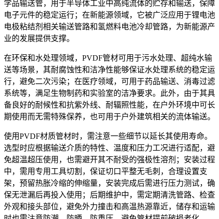
学品输送管，用于半导体工业中高纯流体的贮存和输送，保障
电子元件的稳定运行；在新能源领域，它被广泛应用于锂电池
电极粘结剂相关输送管路和氢燃料电池冷却管路，为新能源产
业的发展提供支撑。
在环保和水处理领域，PVDF管材可用于污水处理、超纯水输
送等场景，其耐腐蚀性和洁净性能够保证水处理系统的稳定运
行，避免二次污染；在医疗领域，可用于药品输送、消毒过滤
系统等，满足生物制药和实验室的洁净要求。此外，由于其具
备良好的耐候性和抗紫外线、耐辐照性能，在户外环境中可长
期使用而无需特殊保养，也可用于户外建筑相关的流体输送。
使用PVDF材质管材时，需注意一些细节以延长其使用寿命。
选型时应根据输送介质的特性、温度和压力工况进行适配，避
免超温超压使用，也需避开其不耐受的强极性溶剂；安装过程
中，需用专用工具切割，保证切口平整无毛刺，合理设置支
架，预留热胀冷缩的伸缩量，安装完成后需进行压力测试，确
保无泄漏后再投入使用；后期维护中，需定期清洗管路、检查
外观和接头部位，避免外力撞击和高温热源靠近，储存和运输
时也需注意防潮、防晒、防重压，避免管材提前破损老化。