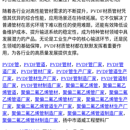
随着各行业对高性能管材需求的不断提升，PVDF材质管材凭
借其优异的综合性能，应用场景还在持续拓展。它不仅解决了
普通管材在恶劣环境下难以胜任的使用难题，还能有效降低设
备维护成本、提升输送系统的稳定性，成为特种管材领域中具
发展潜力的产品。无论是工业生产中的核心输送环节，还是民
生领域的基础保障，PVDF材质管材都在默默发挥着重要作
用，为各行业的高质量发展提供支撑。
PVDF管
，
PVDF管道
，
PVDF管材
，
PVDF管厂家
，
PVDF管
道厂家
，
PVDF管材厂家
，
PVDF管生产厂家
，
PVDF管道生产
厂家
，
PVDF管材生产厂家
，
PVDF管制造厂家
，
PVDF管道制
造厂家
，
PVDF管材制造厂家
，
聚偏二氟乙烯管
，
聚偏二氟乙
烯管道
，
聚偏二氟乙烯管材
，
聚偏二氟乙烯管厂家
，
聚偏二氟
乙烯管道厂家
，
聚偏二氟乙烯管材厂家
，
聚偏二氟乙烯管生产
厂家
，
聚偏二氟乙烯管道生产厂家
，
聚偏二氟乙烯管材生产厂
家
，
聚偏二氟乙烯管制造厂家
，
聚偏二氟乙烯管道制造厂家
，
聚偏二氟乙烯管材制造厂家
，扬中市道威工程塑料厂