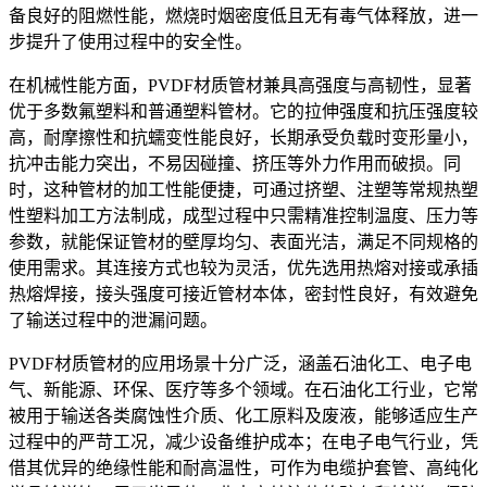
备良好的阻燃性能，燃烧时烟密度低且无有毒气体释放，进一
步提升了使用过程中的安全性。
在机械性能方面，PVDF材质管材兼具高强度与高韧性，显著
优于多数氟塑料和普通塑料管材。它的拉伸强度和抗压强度较
高，耐摩擦性和抗蠕变性能良好，长期承受负载时变形量小，
抗冲击能力突出，不易因碰撞、挤压等外力作用而破损。同
时，这种管材的加工性能便捷，可通过挤塑、注塑等常规热塑
性塑料加工方法制成，成型过程中只需精准控制温度、压力等
参数，就能保证管材的壁厚均匀、表面光洁，满足不同规格的
使用需求。其连接方式也较为灵活，优先选用热熔对接或承插
热熔焊接，接头强度可接近管材本体，密封性良好，有效避免
了输送过程中的泄漏问题。
PVDF材质管材的应用场景十分广泛，涵盖石油化工、电子电
气、新能源、环保、医疗等多个领域。在石油化工行业，它常
被用于输送各类腐蚀性介质、化工原料及废液，能够适应生产
过程中的严苛工况，减少设备维护成本；在电子电气行业，凭
借其优异的绝缘性能和耐高温性，可作为电缆护套管、高纯化