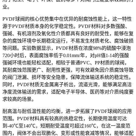
业。
PVDF球阀的核心优势集中在优异的耐腐蚀性能上，这一特性
源于PVDF材质本身的化学稳定性。PVDF材料对多数强酸、
强碱、有机溶剂及氧化性介质都具有良好的耐受性，能够在复
杂的腐蚀环境中长期稳定运行，不易发生材质老化、腐蚀破损
等问题。实验数据显示，PVDF材质在浓度98%的硫酸中浸泡
720小时后，表面腐蚀率低于0.01mm/年，对pH值1-14的强酸
强碱环境也能轻松适配，相较于普通PVC、PP材质的球阀，
其耐腐蚀范围更广、耐用性更强，可有效避免因介质腐蚀导致
的阀门泄漏、损坏等安全隐患，保障流体输送系统的稳定性。
同时，PVDF材质无金属离子析出，流道光滑，能够满足高洁
净度流体输送的需求，适配电子半导体、医药等对介质纯度要
求较高的场景。
耐高温与耐低温性能的均衡，进一步拓展了PVDF球阀的应用
范围。PVDF材料具有较高的热稳定性，长期使用温度可达
到-40℃至140℃，短期耐受温度可超过160℃，在这一温度范
围内，阀体不会出现脆化、变形或性能衰减等情况，能够适配