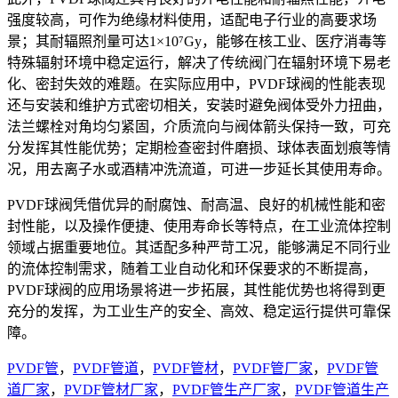
强度较高，可作为绝缘材料使用，适配电子行业的高要求场
景；其耐辐照剂量可达1×10⁷Gy，能够在核工业、医疗消毒等
特殊辐射环境中稳定运行，解决了传统阀门在辐射环境下易老
化、密封失效的难题。在实际应用中，PVDF球阀的性能表现
还与安装和维护方式密切相关，安装时避免阀体受外力扭曲，
法兰螺栓对角均匀紧固，介质流向与阀体箭头保持一致，可充
分发挥其性能优势；定期检查密封件磨损、球体表面划痕等情
况，用去离子水或酒精冲洗流道，可进一步延长其使用寿命。
PVDF球阀凭借优异的耐腐蚀、耐高温、良好的机械性能和密
封性能，以及操作便捷、使用寿命长等特点，在工业流体控制
领域占据重要地位。其适配多种严苛工况，能够满足不同行业
的流体控制需求，随着工业自动化和环保要求的不断提高，
PVDF球阀的应用场景将进一步拓展，其性能优势也将得到更
充分的发挥，为工业生产的安全、高效、稳定运行提供可靠保
障。
PVDF管
，
PVDF管道
，
PVDF管材
，
PVDF管厂家
，
PVDF管
道厂家
，
PVDF管材厂家
，
PVDF管生产厂家
，
PVDF管道生产