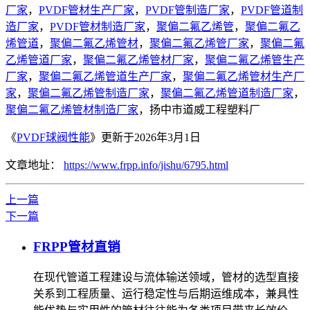
厂家
，
PVDF管材生产厂家
，
PVDF管制造厂家
，
PVDF管道制
造厂家
，
PVDF管材制造厂家
，
聚偏二氟乙烯管
，
聚偏二氟乙
烯管道
，
聚偏二氟乙烯管材
，
聚偏二氟乙烯管厂家
，
聚偏二氟
乙烯管道厂家
，
聚偏二氟乙烯管材厂家
，
聚偏二氟乙烯管生产
厂家
，
聚偏二氟乙烯管道生产厂家
，
聚偏二氟乙烯管材生产厂
家
，
聚偏二氟乙烯管制造厂家
，
聚偏二氟乙烯管道制造厂家
，
聚偏二氟乙烯管材制造厂家
，扬中市道威工程塑料厂
《
PVDF球阀性能
》更新于2026年3月1日
文章地址：
https://www.frpp.info/jishu/6795.html
上一篇
下一篇
FRPP管材直销
在现代管道工程建设与流体输送领域，管材的选型直接
关系到工程质量、运行稳定性与后期运维成本，兼具性