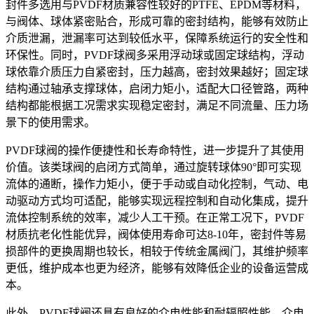
封件多选用与PVDF材质兼容性较好的PTFE、EPDM等材料，
与阀体、球体紧密贴合，形成可靠的密封结构，能够有效防止
介质泄漏，泄漏率可达到较低水平，保障系统运行的安全性和
环保性。同时，PVDF球阀多采用浮动球或固定球结构，浮动
球依靠介质压力自紧密封，压力越高，密封效果越好；固定球
结构通过轴承支撑球体，启闭力矩小，适配大口径管路，两种
结构都能根据工况需求实现稳定密封，满足不同流量、压力场
景下的使用需求。
PVDF球阀的操作便捷性和长寿命特性，进一步提升了其使用
价值。该类球阀的启闭方式简单，通过旋转球体90°即可实现
流体的通断，操作力矩小，便于手动或自动化控制，气动、电
动驱动方式均可适配，能够实现远程控制和自动化集成，提升
流体控制系统的效率，减少人工干预。在正常工况下，PVDF
材质抗老化性能优异，阀体使用寿命可达8-10年，密封件等易
损部件的更换周期也较长，相较于传统金属阀门，其维护频率
更低，维护成本也更为经济，能够有效降低企业的设备运营成
本。
此外，PVDF球阀还具有良好的介电性能和耐辐照性能，介电