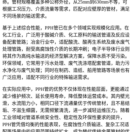
命。管材规格覆盖多种公称外径，从25mm到630mm不等，可
根据工况压力、介质流量等需求，匹配对应壁厚的管材，满足
不同场景的输送需求。
基于上述综合性能，PPH管已在多个领域实现规模化应用。在
化工行业，广泛用于酸碱介质、化工原料的输送管道及反应设
备配套管路；冶金行业中，适配酸洗、酸再生系统及废水废气
处理管路，耐受高腐蚀性介质的长期冲刷；电子半导体行业则
将其作为高纯水输送的经济型解决方案，保障水质不受污染。
环保领域，它常用于污水处理、废气洗涤塔配套管道，助力污
水净化与废气处理；同时在制药、造纸、船用管路等场景也有
广泛应用，适配不同行业的特殊输送需求。
在实际应用中，PPH管的优势不仅体现在性能层面，更能通过
减少维护频次、延长使用寿命，降低整体运营成本。其内壁光
滑，水流阻力小，相同口径下流通量优于传统管材，且不易结
垢、不滋生细菌，无需频繁清洗，进一步减轻运维压力。随着
工业领域对管道系统安全性、稳定性及环保性要求的提升，
PPH管凭借均衡的性能表现，在腐蚀性介质输送、复杂工况适
配等场景中的应用范围持续扩大，成为替代传统金属管材的优