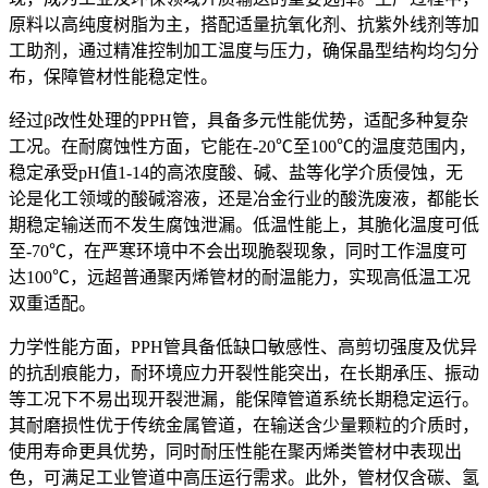
原料以高纯度树脂为主，搭配适量抗氧化剂、抗紫外线剂等加
工助剂，通过精准控制加工温度与压力，确保晶型结构均匀分
布，保障管材性能稳定性。
经过β改性处理的PPH管，具备多元性能优势，适配多种复杂
工况。在耐腐蚀性方面，它能在-20℃至100℃的温度范围内，
稳定承受pH值1-14的高浓度酸、碱、盐等化学介质侵蚀，无
论是化工领域的酸碱溶液，还是冶金行业的酸洗废液，都能长
期稳定输送而不发生腐蚀泄漏。低温性能上，其脆化温度可低
至-70℃，在严寒环境中不会出现脆裂现象，同时工作温度可
达100℃，远超普通聚丙烯管材的耐温能力，实现高低温工况
双重适配。
力学性能方面，PPH管具备低缺口敏感性、高剪切强度及优异
的抗刮痕能力，耐环境应力开裂性能突出，在长期承压、振动
等工况下不易出现开裂泄漏，能保障管道系统长期稳定运行。
其耐磨损性优于传统金属管道，在输送含少量颗粒的介质时，
使用寿命更具优势，同时耐压性能在聚丙烯类管材中表现出
色，可满足工业管道中高压运行需求。此外，管材仅含碳、氢