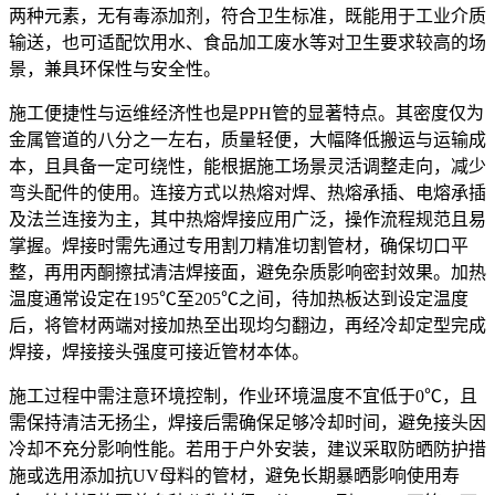
两种元素，无有毒添加剂，符合卫生标准，既能用于工业介质
输送，也可适配饮用水、食品加工废水等对卫生要求较高的场
景，兼具环保性与安全性。
施工便捷性与运维经济性也是PPH管的显著特点。其密度仅为
金属管道的八分之一左右，质量轻便，大幅降低搬运与运输成
本，且具备一定可绕性，能根据施工场景灵活调整走向，减少
弯头配件的使用。连接方式以热熔对焊、热熔承插、电熔承插
及法兰连接为主，其中热熔焊接应用广泛，操作流程规范且易
掌握。焊接时需先通过专用割刀精准切割管材，确保切口平
整，再用丙酮擦拭清洁焊接面，避免杂质影响密封效果。加热
温度通常设定在195℃至205℃之间，待加热板达到设定温度
后，将管材两端对接加热至出现均匀翻边，再经冷却定型完成
焊接，焊接接头强度可接近管材本体。
施工过程中需注意环境控制，作业环境温度不宜低于0℃，且
需保持清洁无扬尘，焊接后需确保足够冷却时间，避免接头因
冷却不充分影响性能。若用于户外安装，建议采取防晒防护措
施或选用添加抗UV母料的管材，避免长期暴晒影响使用寿