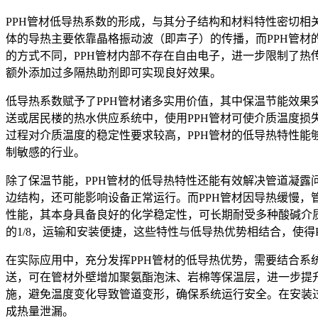
PPH管材低导热系数的形成，与其分子结构和材料特性密切相关
体的导热主要依靠晶格振动波（即声子）的传播，而PPH管
的方式不同，PPH管材内部不存在自由电子，进一步限制了热
额外添加过多隔热助剂即可实现良好效果。
低导热系数赋予了PPH管材诸多实用价值，其中保温节能效果
送或居民楼的热水供应系统中，使用PPH管材可使介质温度损
过程对介质温度的稳定性要求较高，PPH管材的低导热特性
制敏感的行业。
除了保温节能，PPH管材的低导热特性还能有效解决管道凝
边结构，还可能影响设备正常运行。而PPH管材因导热缓慢，
性能，其本身具备良好的化学稳定性，可长期耐受多种酸碱介质
的1/8，运输和安装便捷，这些特性与低导热优势相结合，使得
在实际应用中，充分发挥PPH管材的低导热优势，需要结合系
送，可在管材外壁增加聚氨酯泡沫、岩棉等保温层，进一步提
施，避免温度变化导致管道变形，确保系统运行安全。在安装
成热量泄漏。