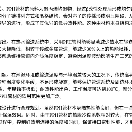
。PPH管材的原料为聚丙烯均聚物，经过β改性处理后形成均匀
材的分子链排列方式和晶格结构，会对声子的传播形成明显阻碍，
传导的进行，形成了其优异的低导热性能。这种由材料本身结构决
突出。在热水输送系统中，采用PPH管材能够显著减少热水在输
失大幅降低，相较于传统金属管道，能减少30%以上的热能损耗
能够帮助维持管道内介质温度稳定，避免因温度波动影响生产工艺
露问题。在潮湿环境或输送温度与环境温差较大的工况下，传统高
管壁温度变化平缓，不易形成凝露，能够保护管道系统及周边环境
，年腐蚀率极低；耐热性能出色，工作温度可达到100℃，部
PPH管材的适用范围更加广泛。
统设计进行合理规划。虽然PPH管材本身隔热性能良好，但在一
升保温效果。同时，由于PPH管材的热胀冷缩系数相对较大，在
过程中，控制好热熔连接的温度和时间，保证接口密封性能，才