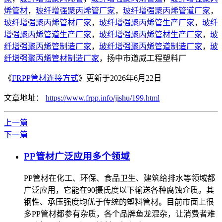
烯管材
，
玻纤增强聚丙烯管厂家
，
玻纤增强聚丙烯管道厂家
，
玻纤增强聚丙烯管材厂家
，
玻纤增强聚丙烯管生产厂家
，
玻纤
增强聚丙烯管道生产厂家
，
玻纤增强聚丙烯管材生产厂家
，
玻
纤增强聚丙烯管制造厂家
，
玻纤增强聚丙烯管道制造厂家
，
玻
纤增强聚丙烯管材制造厂家
，扬中市道威工程塑料厂
《
FRPP管材连接方式
》更新于2026年6月22日
文章地址：
https://www.frpp.info/jishu/199.html
上一篇
下一篇
PP管材广泛应用多个领域
PP管材在化工、环保、食品卫生、建筑给排水等领域都
广泛应用，它能在90摄氏度以下输送各种腐蚀介质。其
钢性、承压强度均优于传统的塑料管材。目前市面上很
多PP管材都参有杂质，各个品牌鱼龙混杂，让消费者难