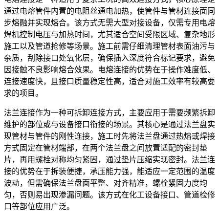
通过电熔管件内置的电阻丝通电加热，使管件与管材连接面同
步熔融并实现熔合。该方式无需大型对接设备，仅需专用电熔
焊机控制电压与加热时间，尤其适合空间受限区域、复杂地形
施工以及管道抢修等场景。施工前需仔细清理管材表面油污与
杂质，刮除接口处氧化层，确保插入深度符合标记要求，避免
因接触不良影响熔合效果。电熔连接的优势在于操作难度低、
连接速度快，且接口质量稳定性高，适合对施工效率有较高要
求的项目。
法兰连接作为一种可拆卸连接方式，主要应用于需要频繁拆卸
维护的部位或与设备接口衔接的场景。其核心是通过法兰盘实
现管材与管件的刚性连接，施工时先将法兰盘通过热熔或焊接
方式固定在管材端部，在两个法兰盘之间放置适配的密封垫
片，再用螺栓对称均匀紧固，通过垫片压缩实现密封。法兰连
接的优势在于拆装便捷，承压能力强，能适应一定范围的温度
波动，但需确保法兰盘面平整、对齐精准，螺栓紧固力度均
匀，否则易出现渗漏问题。该方式在化工设备接口、管道检修
口等部位应用广泛。