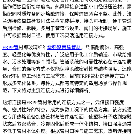
操作便捷且衔接精度高。热风焊接多适配小口径低压管材，需
搭配同材质焊条同步熔融焊接，保障焊缝紧实平整。此外，法
兰连接依靠螺栓紧固法兰盘完成拼接，接头可拆卸，便于管道
后期检修、拆装，多用于管道与设备、阀门的衔接场景，施工
中可根据管材口径、使用工况灵活选用连接方式。
FRPP管
材即玻璃纤维
增强聚丙烯管材
，凭借耐腐蚀、高强
度、轻量化等优良特性，广泛应用于化工介质输送、市政给排
水、污水处理等多个领域。管道系统的可靠性核心在于连接质
量，合理的连接方式不仅能保障系统密封性与结构强度，还能
适配不同施工环境与工况需求。目前FRPP管材的连接方式已
形成多元化体系，每种方式都有其特定的适用场景与操作规
范，下文将对主流连接方式进行详细解析。
热熔连接是FRPP管材常用的连接方式之一，凭借接口强度
高、密封性好的特点，成为多数工况下的优选方案。该方式通
过专用热熔设备加热管材与管件连接面，使塑料分子达到熔融
状态后紧密贴合，冷却固化后形成一体化结构，接口强度通常
不低于管材本体强度。根据管材口径与施工需求，热熔连接可