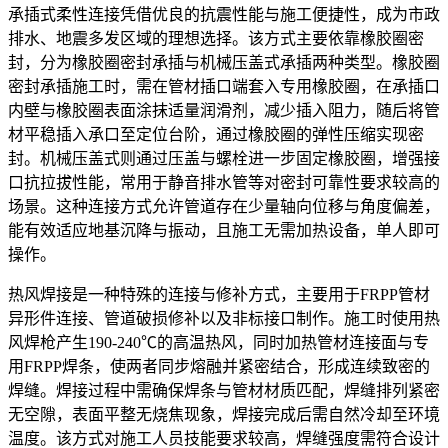
承插式柔性连接凭借优良的抗震性能与施工便捷性，成为市政
排水、地震多发区域的理想选择。该方式主要依靠橡胶圈密
封，分为橡胶圈密封承插与机械压盖式承插两种类型。橡胶圈
密封承插施工时，需在管材插口端套入专用橡胶圈，在承插口
内壁与橡胶圈表面涂抹适量润滑剂，减少插入阻力，随后将管
材平稳插入承口至定位台阶，通过橡胶圈的弹性压缩实现密
封。机械压盖式则通过压盖与螺栓进一步固定橡胶圈，增强接
口抗拉拔性能，常用于静音排水管等对密封可靠性要求较高的
场景。这种连接方式允许管道存在少量轴向位移与角度偏差，
能有效适应地基沉降与振动，且施工无需加热设备，单人即可
操作。
热风焊接是一种特殊的连接与修补方式，主要用于FRPP管材
异形件连接、管道破损修补以及非标接口制作。施工时使用热
风焊枪产生190-240℃的高温热风，同时加热管材连接面与专
用FRPP焊条，使两者同步熔融并紧密结合，形成连续致密的
焊缝。焊接过程中需确保焊条与管材材质匹配，焊缝排列紧密
无空隙，表面平整无烧焦现象，焊接完成后需自然冷却至环境
温度。该方式对施工人员技能要求较高，焊缝强度需符合设计