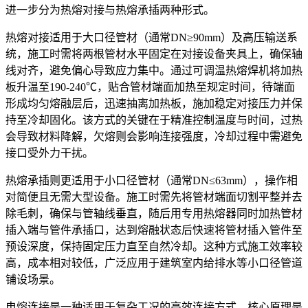
进一步分为热熔对接与热熔承插两种形式。
热熔对接适用于大口径管材（通常DN≥90mm）及高压输送系
统，施工时需将两根管材水平固定在对接设备夹具上，确保轴
线对齐，避免偏心导致应力集中。通过可调温热熔焊机将加热
板升温至190-240℃，贴合管材端面加热至规定时间，待端面
形成均匀熔融层后，迅速抽离加热板，施加稳定对接压力并保
持至冷却固化。该方式的关键在于精准控制温度与时间，过热
会导致材料降解，欠熔则会影响连接强度，冷却过程中需避免
接口受外力干扰。
热熔承插则更适用于小口径管材（通常DN≤63mm），操作相
对简便且无需大型设备。施工时需先将管材端面切割平整并去
除毛刺，确保与管轴线垂直，随后用专用热熔器同时加热管材
插入端与管件承插口，达到熔融状态后快速将管材插入管件至
预设深度，保持固定压力直至自然冷却。这种方式施工效率较
高，成本相对较低，广泛应用于建筑室内给排水等小口径管道
铺设场景。
电熔连接是一种适用于复杂工况的高效连接方式，核心原理是