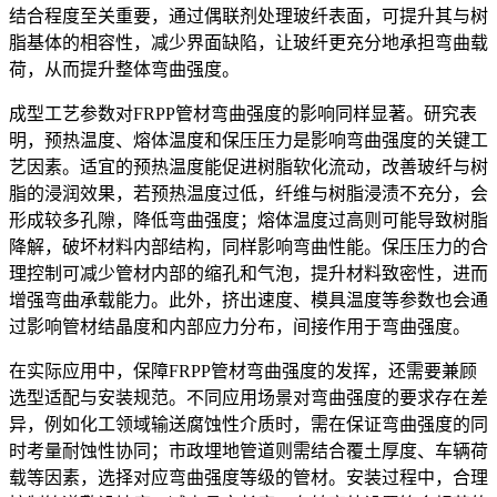
结合程度至关重要，通过偶联剂处理玻纤表面，可提升其与树
脂基体的相容性，减少界面缺陷，让玻纤更充分地承担弯曲载
荷，从而提升整体弯曲强度。
成型工艺参数对FRPP管材弯曲强度的影响同样显著。研究表
明，预热温度、熔体温度和保压压力是影响弯曲强度的关键工
艺因素。适宜的预热温度能促进树脂软化流动，改善玻纤与树
脂的浸润效果，若预热温度过低，纤维与树脂浸渍不充分，会
形成较多孔隙，降低弯曲强度；熔体温度过高则可能导致树脂
降解，破坏材料内部结构，同样影响弯曲性能。保压压力的合
理控制可减少管材内部的缩孔和气泡，提升材料致密性，进而
增强弯曲承载能力。此外，挤出速度、模具温度等参数也会通
过影响管材结晶度和内部应力分布，间接作用于弯曲强度。
在实际应用中，保障FRPP管材弯曲强度的发挥，还需要兼顾
选型适配与安装规范。不同应用场景对弯曲强度的要求存在差
异，例如化工领域输送腐蚀性介质时，需在保证弯曲强度的同
时考量耐蚀性协同；市政埋地管道则需结合覆土厚度、车辆荷
载等因素，选择对应弯曲强度等级的管材。安装过程中，合理