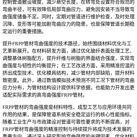
控制管道敷设坡度、减少悬空长度，在转弯处设置符合规范的
弯曲半径，可有效降低局部弯曲应力，避免因安装不当导致弯
曲强度储备不足。同时，定期对管道进行维护检查，及时处理
沉降、变形等可能加剧弯曲应力的隐患，也是保障管道长期稳
定运行的重要措施。
提升FRPP管材弯曲强度的技术路径，始终围绕材料优化与工
艺革新展开。在材料研发方面，通过优化玻纤表面处理工艺、
调整基体树脂配方，提升纤维与树脂的界面结合强度，实现弯
曲强度与韧性的均衡提升；在工艺改进方面，采用精准控温的
挤出成型技术、优化模具结构，减少管材内部缺陷，提升材料
致密度。此外，通过数值模拟技术预测不同工况下管材的弯曲
应力分布，为管材结构设计提供科学依据，也能助力开发出更
适配实际需求的高弯曲强度FRPP管材。
FRPP管材的弯曲强度是材料特性、成型工艺与应用环境共同
作用的结果，是保障管道系统安全稳定运行的核心性能指标。
随着工业生产与市政建设对管道可靠性要求的不断提高，对
FRPP管材弯曲强度的精准控制与持续提升将成为技术发展的
重要方向。通过深入研究影响弯曲强度的关键因素，优化材料