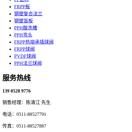
FRPP板
钢塑复合法兰
钢塑盲板
PPH酸洗槽
PPH弯头
FRPP热熔承插球阀
FRPP球阀
PVDF球阀
PPH法兰球阀
服务热线
139 0528 9776
销售经理：陈清江 先生
电话：0511-88527791
传真：0511-88527887