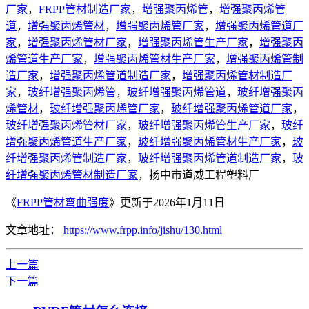
厂家
，
FRPP管材制造厂家
，
增强聚丙烯管
，
增强聚丙烯管
道
，
增强聚丙烯管材
，
增强聚丙烯管厂家
，
增强聚丙烯管道厂
家
，
增强聚丙烯管材厂家
，
增强聚丙烯管生产厂家
，
增强聚丙
烯管道生产厂家
，
增强聚丙烯管材生产厂家
，
增强聚丙烯管制
造厂家
，
增强聚丙烯管道制造厂家
，
增强聚丙烯管材制造厂
家
，
玻纤增强聚丙烯管
，
玻纤增强聚丙烯管道
，
玻纤增强聚丙
烯管材
，
玻纤增强聚丙烯管厂家
，
玻纤增强聚丙烯管道厂家
，
玻纤增强聚丙烯管材厂家
，
玻纤增强聚丙烯管生产厂家
，
玻纤
增强聚丙烯管道生产厂家
，
玻纤增强聚丙烯管材生产厂家
，
玻
纤增强聚丙烯管制造厂家
，
玻纤增强聚丙烯管道制造厂家
，
玻
纤增强聚丙烯管材制造厂家
，扬中市道威工程塑料厂
《
FRPP管材弯曲强度
》更新于2026年1月11日
文章地址：
https://www.frpp.info/jishu/130.html
上一篇
下一篇