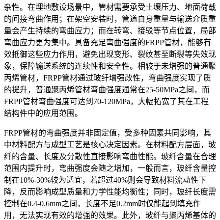
杂性。在埋地敷设场景中，管材需要承受土壤压力、地面荷载
的间接弯曲作用；在架空安装时，管道自身重量与输送介质重
量会产生持续的弯曲应力；而在转弯、接驳等节点位置，局部
弯曲应力更为集中。具备充足弯曲强度的FRPP管材，能够有
效抵御这些应力作用，避免出现变形、裂纹甚至断裂等失效现
象，保障输送系统的连续性和安全性。相较于未增强的普通聚
丙烯管材，FRPP管材通过玻纤增强改性，弯曲强度实现了质
的提升，普通聚丙烯管材弯曲强度通常在25-50MPa之间，而
FRPP管材弯曲强度可达到70-120MPa，大幅拓宽了其在工程
结构件中的应用范围。
FRPP管材的弯曲强度并非固定值，受多种因素共同影响，其
中材料配方与成型工艺是核心决定因素。在材料配方层面，玻
纤的含量、长度及分散性直接影响弯曲性能。玻纤含量在合理
范围内提升时，弯曲强度会随之增加，一般而言，玻纤含量控
制在10%-30%较为适宜，若超过40%则会导致材料流动性下
降，反而影响成型质量和力学性能均衡性；同时，玻纤长度需
控制在0.4-0.6mm之间，长度不足0.2mm时仅能起到填充作
用，无法实现有效的增强的效果。此外，玻纤与聚丙烯基体的