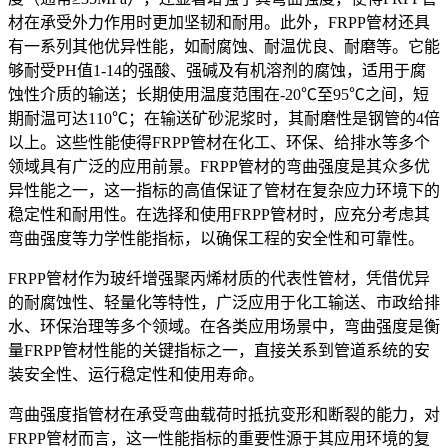
材在承受外力作用时更加坚韧和耐用。此外，FRPP管材还具
有一系列其他优异性能，如耐腐蚀、耐温优良、耐磨等。它能
够耐受PH值1-14的强酸、强碱及有机溶剂的腐蚀，适用于腐
蚀性介质的输送；长期使用温度范围在-20℃至95℃之间，短
期耐温可达110℃；在输送矿砂泥浆时，其耐磨性是钢管的4倍
以上。这些性能使得FRPP管材在化工、环保、给排水等多个
领域具有广泛的应用前景。FRPP管材的弯曲强度是其众多优
异性能之一，这一指标的高值保证了管材在复杂应力环境下的
稳定性和耐用性。在选择和使用FRPP管材时，应充分考虑其
弯曲强度等力学性能指标，以确保工程的安全性和可靠性。
FRPP管材作为玻纤增强聚丙烯材质的代表性管材，凭借优异
的耐腐蚀性、轻量化等特性，广泛应用于化工输送、市政给排
水、环保治理等多个领域。在各类应用场景中，弯曲强度是衡
量FRPP管材性能的关键指标之一，直接关系到管道系统的安
装安全性、运行稳定性和使用寿命。
弯曲强度指管材在承受弯曲载荷时抵抗变形和断裂的能力，对
FRPP管材而言，这一性能指标的重要性源于其应用环境的复