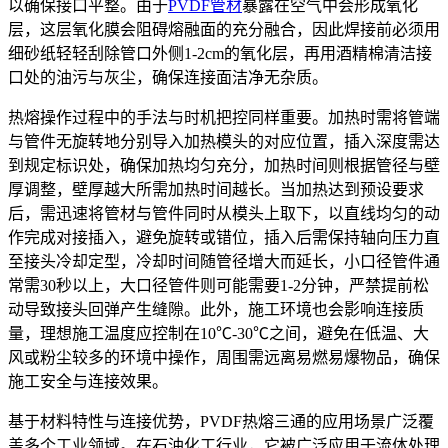
以确保接口平整。由于
PVDF管材
暴露在空气中会形成氧化
层，这层氧化膜会阻碍熔融面的充分融合，因此焊接前必须用
细砂纸轻轻刮除管口外侧1-2cm的氧化层，再用酒精棉清洁接
口处的油污与灰尘，确保连接面洁净无杂质。
热熔操作过程中的手法与时机把控同样重要。加热时需将管端
与管件无旋转地分别导入加热模头的对应位置，插入深度需达
到规定标识处，确保加热均匀充分，加热时间则根据管径与壁
厚调整，壁厚越大所需加热时间越长。当加热达到预设要求
后，需迅速将管材与管件同时从模头上取下，以直线均匀的动
作完成对接插入，避免旋转或错位，插入后需保持轴向压力直
至接头冷却定型，冷却时间随管径增大而延长，小口径管件通
常需30秒以上，大口径管件则可能需要1-2分钟，严禁提前松
动导致接头回弹产生缝隙。此外，施工环境也会影响连接质
量，理想施工温度应控制在10℃-30℃之间，避免在低温、大
风或粉尘较多的环境中操作，周围需远离易燃易爆物品，确保
施工安全与连接效果。
基于材料特性与连接优势，PVDF热熔三通的应用场景广泛覆
盖多个工业领域。在石油化工行业，它被广泛应用于流体处理