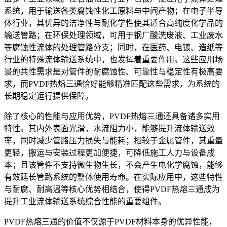
系统，用于输送各类腐蚀性化工原料与中间产物；在电子半导
体行业，其优异的洁净性与耐化学性使其适合高纯度化学品的
输送管路；在环保处理领域，可用于钢厂酸洗废液、工业废水
等腐蚀性流体的处理管路分支；同时，在医药、电镀、造纸等
行业的特殊流体输送系统中，也发挥着重要作用。这些应用场
景的共性需求是对管件的耐腐蚀性、可靠性与稳定性有极高要
求，而PVDF热熔三通恰好能够精准匹配这些需求，为系统的
长期稳定运行提供保障。
除了核心的性能与应用优势，PVDF热熔三通还具备诸多实用
特性。其内外表面光滑，水流阻力小，能够提升流体输送效
率，同时减少管路压力损失与能耗；相较于金属管件，其重量
更轻，搬运与安装过程更加便捷，可降低施工人力与设备成
本；且该管件不支持微生物生长，不会产生电化学腐蚀，能够
有效延长管路系统的整体使用寿命。在实际应用中，这些特性
与耐腐、耐高温等核心优势相结合，使得PVDF热熔三通成为
提升工业流体输送系统综合性能的重要组件。
PVDF热熔三通的价值不仅源于PVDF材料本身的优异性能，