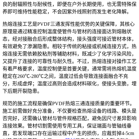
良的耐辐照性与耐候性，即便在户外长期使用，也无需特殊保
养即可维持性能稳定，不会因紫外线照射而发生老化降解。
热熔连接工艺是PVDF三通发挥性能优势的关键保障，其核心
原理是通过精准控制温度使管件与管材的连接面达到熔融状
态，经对接融合后形成整体结构，接头强度可接近管材本体，
有效避免了渗漏隐患。相较于传统的粘接或机械连接方式，热
熔连接无需依赖胶粘剂等辅助材料，既减少了化学污染风险，
又提升了连接的可靠性与耐久性。不过，热熔连接对操作工艺
有着严格要求，温度控制便是首要关键，通常需将热熔机温度
稳定在260℃-280℃之间，温度过低会导致连接面融合不充
分，形成虚焊；温度过高则会造成材料碳化，使接头变脆，埋
下后期开裂隐患。
规范的施工流程是确保PVDF热熔三通连接质量的重要环节。
施工前需做好充分准备，不仅要检查热熔设备的线路、模头是
否完好，还需确认管材与管件规格匹配，避免因尺寸差异影响
连接效果。管材切割需使用专用工具，保证端面与管轴线垂
直，若发现端口存在运输过程中产生的损伤，应裁剪掉4-5cm