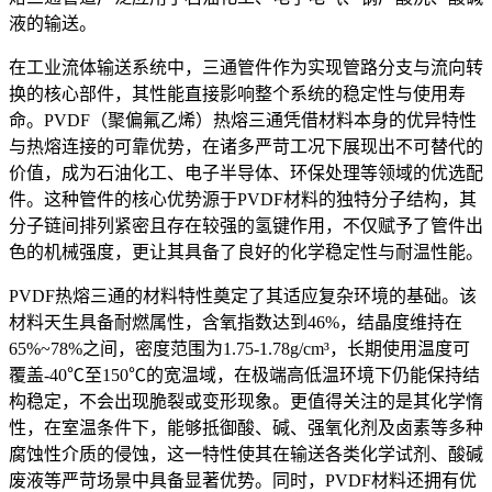
液的输送。
在工业流体输送系统中，三通管件作为实现管路分支与流向转
换的核心部件，其性能直接影响整个系统的稳定性与使用寿
命。PVDF（聚偏氟乙烯）热熔三通凭借材料本身的优异特性
与热熔连接的可靠优势，在诸多严苛工况下展现出不可替代的
价值，成为石油化工、电子半导体、环保处理等领域的优选配
件。这种管件的核心优势源于PVDF材料的独特分子结构，其
分子链间排列紧密且存在较强的氢键作用，不仅赋予了管件出
色的机械强度，更让其具备了良好的化学稳定性与耐温性能。
PVDF热熔三通的材料特性奠定了其适应复杂环境的基础。该
材料天生具备耐燃属性，含氧指数达到46%，结晶度维持在
65%~78%之间，密度范围为1.75-1.78g/cm³，长期使用温度可
覆盖-40℃至150℃的宽温域，在极端高低温环境下仍能保持结
构稳定，不会出现脆裂或变形现象。更值得关注的是其化学惰
性，在室温条件下，能够抵御酸、碱、强氧化剂及卤素等多种
腐蚀性介质的侵蚀，这一特性使其在输送各类化学试剂、酸碱
废液等严苛场景中具备显著优势。同时，PVDF材料还拥有优