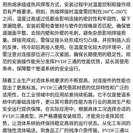
用热熔承插或热风焊等方式，安装过程中对温度控制和操作规
范有严格要求。例如，热熔焊接时温度需控制在260℃-280℃
之间，温度过高或过低都会影响连接的密封性和牢固性，留下
渗漏隐患。安装前需检查管材与管件的规格是否匹配，确保管
道端面平整，去除内壁和外壁的毛刺，避免杂质影响焊接质
量。焊接完成后，需保证接头处形成均匀凸缘，并控制插入后
的反弹，待冷却后再投入使用。在温度变化较大的环境中，还
需注意对连接部位进行二次紧固，确保长期使用的稳定性。规
范的安装操作能充分发挥PVDF三通的性能优势，延长其使用
寿命，保障整个管道系统的安全运行。
随着工业生产对流体系统要求的不断提高，对连接件的性能也
提出了更高标准。PVDF三通凭借其材质的优异特性和广泛的
适用性，在工业领域中的应用前景持续拓展。它不仅是管道系
统中的基础连接件，更以其可靠的性能为各行业的高效生产和
安全运行提供保障。在实际应用中，根据具体工况选择合适的
PVDF三通类型，并严格遵循安装规范，才能充分发挥其优
势，让流体系统始终保持稳定高效的运行状态。从化工车间的
腐蚀性流体输送，到食品工厂的纯净介质传输，PVDF三通以