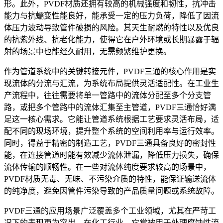
形。此外，PVDF材质还拥有较高的机械强度和韧性，抗冲击
能力与抗蠕变性能良好，能承受一定的压力负荷，降低了因流
体压力波动导致管件破损的风险。其天生耐燃的特性以及优良
的抗紫外线、抗老化能力，使得它在户外环境或长期暴露于辐
射的场景中也能经久耐用，无需频繁维护更换。
作为管道系统中的关键转接元件，PVDF三通的核心作用是实
现流体的分流与汇流，为系统布局提供灵活适配性。在工业生
产流程中，往往需要将单一管路中的流体分配至多个分支管
路，或把多个管路中的流体汇集至主管道，PVDF三通恰好满
足这一核心需求。它能让管道系统根据工艺要求灵活布局，适
配不同的现场环境，提升整个系统的空间利用率与运行效率。
同时，得益于精密的制造工艺，PVDF三通具备良好的密封性
能，在连接管道时能有效减少流体泄漏，降低压力损失，确保
流体传输的顺畅性。在一些对流体纯度要求较高的场景中，
PVDF材质无毒、无味、不污染介质的特性，能保证输送流体
的纯净度，避免因管件污染导致的产品质量问题或系统故障。
PVDF三通的应用场景广泛覆盖多个工业领域，尤其在严苛工
况下的表现更为突出。在化工行业，它常被用于处理腐蚀性流