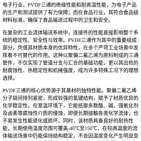
电子行业，PVDF三通的绝缘性能和耐高温性能，为电子产品
的生产和测试提供了有力保障；而在食品行业，其符合食品级
材料标准，确保了食品输送过程中的卫生和安全。
在复杂的工业流体输送系统中，连接件的性能直接影响整个系
统的稳定性、安全性与效率。PVDF三通作为其中的重要组成
部分，凭借其材质本身的优异特性，在多个严苛工业场景中发
挥着不可替代的作用。这种以聚偏二氟乙烯为原料制成的三通
管件，不仅实现了管道分支与汇合的基础功能，更以其出色的
耐腐蚀性、热稳定性和机械强度，成为许多特殊工况下的理想
选择。
PVDF三通的核心优势源于其基材的独特性能。聚偏二氟乙烯
分子链间排列紧密，形成较强的氢键结构，赋予了材质优异的
化学稳定性。在室温环境下，它能抵御多数酸、碱、强氧化剂
及卤素等腐蚀性介质的侵蚀，即使长期接触各类化学流体，也
不易发生性能退化或损坏。同时，该材质具备良好的耐热性
能，长期使用温度范围可覆盖-40℃至150℃，在较高温度的流
体输送场景中仍能保持结构稳定，不会因温度变化产生明显变