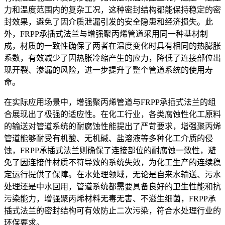
力和温度范围内的复杂工况，这种密封结构都能保持稳定的密
封效果，避免了因介质泄漏引发的安全隐患和经济损失。此
外，FRPP承插式法兰与增强聚丙烯管道采用同一种基材制
成，材质的一致性确保了两者在温度变化时具有相同的热膨胀
系数，有效减少了因热胀冷缩产生的应力，降低了连接部位出
现开裂、渗漏的风险，进一步提升了整个管道系统的使用寿
命。
在实际应用场景中，增强聚丙烯管道与FRPP承插式法兰的组
合展现出了极强的适应性。在化工行业，各类腐蚀性化工原料
的输送对管道系统的耐腐蚀性能提出了严苛要求，增强聚丙烯
管道能够耐受有机酸、无机碱、盐溶液等多种化工介质的侵
蚀，FRPP承插式法兰则确保了连接部位的耐腐蚀一致性，避
免了因连接件材质不符导致的系统失效，为化工生产的连续稳
定运行提供了保障。在水处理领域，无论是自来水输送、污水
处理还是中水回用，管道系统都需要具备良好的卫生性能和抗
污染能力，增强聚丙烯材料无毒无害、不滋生细菌，FRPP承
插式法兰的密封结构可有效防止二次污染，符合水处理行业的
环保要求。