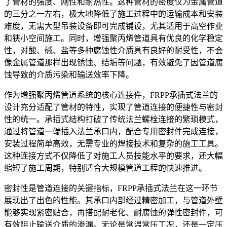
了管材的强度、刚性和耐热性。这种管材的密度仅为金属管道
的三分之一左右，极大地降低了施工过程中的运输成本和安装
难度，无需大型吊装设备即可完成铺设，尤其适用于高空作业
和狭小空间施工。同时，增强聚丙烯管道具有优良的化学稳定
性，对酸、碱、盐等多种腐蚀性介质具有良好的耐受性，不会
像金属管道那样出现锈蚀、结垢等问题，有效避免了因管道腐
蚀导致的介质污染和输送效率下降。
作为增强聚丙烯管道系统的核心连接件，FRPP承插式法兰的
设计充分适配了管材的特性，实现了管道连接的便捷性与密封
性的统一。承插式结构打破了传统法兰螺栓连接的繁琐模式，
通过将管道一端插入法兰承口内，配合专用密封件完成连接，
安装过程简单高效，无需专业的焊接技术和复杂的施工工具。
这种连接方式不仅降低了对施工人员技能水平的要求，还大幅
缩短了施工周期，特别适合大规模管道工程的快速推进。
密封性是管道连接的关键指标，FRPP承插式法兰在这一环节
展现出了出色的性能。其承口内部经过精密加工，与管道外壁
能够实现紧密贴合，再搭配耐老化、耐腐蚀的弹性密封件，可
有效阻止输送介质的渗漏。无论是常温常压工况，还是一定压