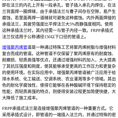
即在法兰的内孔上开有一段承孔，管子插入承孔内焊住，在法
兰背面焊一圈焊缝，由于承插法兰与曹子间存在空隙，易产生
腐蚀，若里面再焊一道缝就可避免这种腐蚀。内外两面焊接的
承插法兰，其疲劳强度比平焊法兰大5%而静强度相同。使用
这种承插法兰时，其内径需一与管子内径一致。FRPP承插式
法兰仅适用于公称通径150以下口径的管道上。
增强聚丙烯管
道是一种通过特殊工艺将聚丙烯树脂与增强材料
复合而成的管道。这种管道不仅保留了聚丙烯原有的耐腐蚀、
耐磨损、轻质高强等优点，还通过增强材料的加入，大大提高
了其抗压强度和刚度，使其能够承受更高的工作压力和更复杂
的使用环境。在实际应用中，增强聚丙烯管道被广泛应用于给
排水系统、化工输送、空调系统、农业灌溉等多个领域。其出
色的耐化学腐蚀性，使得它能够在各种酸碱环境下保持稳定的
性能；而轻质高强的特点，则使得安装过程更加简便快捷，大
大降低了施工成本。
FRPP承插式法兰是连接增强聚丙烯管道的一种重要方式。它
采用承插式设计，即管道的一端插入法兰内，并通过特殊的密