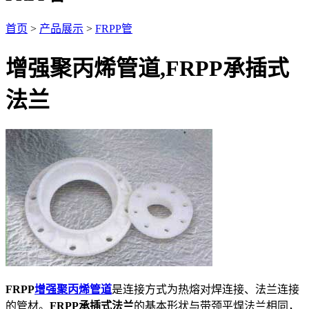
首页
>
产品展示
>
FRPP管
增强聚丙烯管道,FRPP承插式
法兰
FRPP
增强聚丙烯管道
是连接方式为热熔对焊连接、法兰连接
的管材。
FRPP承插式法兰
的基本形状与带颈平焊法兰相同，