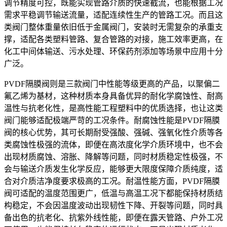
调节精度可控，既能实现管路介质的快速截流，也能根据工况
需求平稳调节输送流量，适配连续性生产的管路工况。而且这
类阀门整体重量依旧低于金属阀门，安装时无需复杂的承重支
撑，适配各类塑料管路、复合管路的对接，施工效率更高，在
化工中间体输送、污水处理、环保药剂添加等场景中应用十分
广泛。
PVDF隔膜阀则是三款阀门中性能等级更高的产品，以聚偏二
氟乙烯为基材，这种材质本身具备优异的耐化学腐蚀性、耐高
温性与抗老化性，是高性能工程塑料中的优质选择，也让这类
阀门能够适配极端严苛的工况条件。耐腐蚀性能是PVDF隔膜
阀的核心优势，其可长期耐受强酸、强碱、强氧化性介质等各
类腐蚀性极强的流体，即便在高浓度化学介质环境中，也不会
出现材质腐蚀、溶胀、降解等问题，同时材质稳定性极强，不
会与输送介质发生化学反应，能够更大限度保障介质纯度，适
合对介质洁净度要求极高的工况。耐温性能方面，PVDF隔膜
阀可适配的温度范围更广，低温与高温工况下都能保持材质结
构稳定，不会因温度波动出现韧性下降、开裂等问题，同时具
备出色的抗老化、抗紫外线性能，即便在露天管路、户外工况