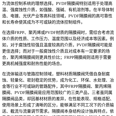
为流体控制系统的理想选择。PVDF隔膜阀特别适用于处理高
温、强腐蚀性介质，如强酸、强碱、有机溶剂等。在半导体制
造、电镀、光伏产业等高科技领域，PVDF隔膜阀的高可靠性
和长寿命使其成为不可或缺的流体控制组件。
在选择FRPP、聚丙烯或PVDF材质的隔膜阀时，需综合考虑流
体介质的性质、工作压力、温度范围以及经济成本等因素。例
如，对于腐蚀性较强且温度较高的介质，PVDF隔膜阀可能是
更佳选择；而对于一般腐蚀性介质且对成本有一定要求的场
合，聚丙烯隔膜阀则更具性价比；FRPP隔膜阀则适用于需要
更高机械强度和耐热性能的场合。
在流体输送与管路控制领域，塑料材质隔膜阀凭借自身耐腐
蚀、轻量化、密封稳定的优势，成为化工、环保、水处理、冶
金等行业不可或缺的管路配件，其中FRPP隔膜阀、聚丙烯隔
膜阀、PVDF隔膜阀是应用范围较广的三类产品，三者虽同属
隔膜阀品类，却因基材材质的差异，在性能表现、规格适配、
使用场景上形成了清晰的区分，能够满足不同工况下的介质输
送、截流与流量调节需求。隔膜阀本身结构设计独具特点，依