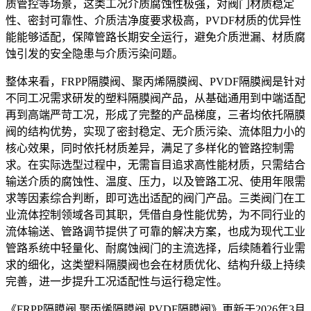
质管控等场景，这类工况介质腐蚀性极强，对阀门材质稳定
性、密封可靠性、介质洁净度要求极高，PVDF材质的优异性
能能够适配，保障管路长期安全运行，避免介质泄漏、材质腐
蚀引发的安全隐患与介质污染问题。
整体来看，FRPP隔膜阀、聚丙烯隔膜阀、PVDF隔膜阀是针对
不同工况需求研发的塑料隔膜阀产品，从基础通用到中端适配
再到高端严苛工况，形成了完整的产品梯度，三者均依托隔膜
阀的结构优势，实现了密封稳定、无介质污染、流体阻力小的
核心效果，同时依托材质差异，满足了多样化的管路控制需
求。在实际选型过程中，无需盲目追求高性能材质，只需结合
输送介质的腐蚀性、温度、压力，以及管路工况、使用年限需
求等因素综合判断，即可选出适配的阀门产品。三类阀门在工
业流体控制领域各司其职，凭借自身性能优势，为不同行业的
流体输送、管路调节提供了可靠的解决方案，也成为现代工业
管路系统中轻量化、耐腐蚀阀门的主流选择，后续随着行业需
求的细化，这类塑料隔膜阀也会在材质优化、结构升级上持续
完善，进一步提升工况适配性与运行稳定性。
《FRPP隔膜阀,聚丙烯隔膜阀,PVDF隔膜阀》更新于2026年3月