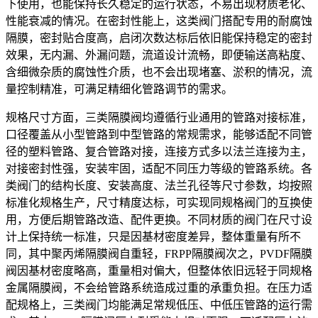
下使用，也能保持长久稳定的运行状态，不易出现材质老化、
性能衰减的情况。在密封性能上，这类阀门搭配专用的耐腐蚀
隔膜，密封贴合度高，启闭次数达标后依旧能保持稳定的密封
效果，无内漏、外漏问题，流道设计流畅，即便输送高粘度、
含细微杂质的腐蚀性介质，也不会出现堵塞、淤积的情况，流
量控制精准，可满足精细化管路调节的需求。
规格尺寸方面，三类隔膜阀均遵循行业通用的管路对接标准，
口径覆盖从小型管路到中型管路的常规需求，能够适配不同管
径的塑料管路、复合管路对接，连接方式多以法兰连接为主，
对接密封性强，安装牢固，适配不同压力等级的管路系统。各
类阀门的结构长度、安装高度、法兰孔径等尺寸参数，均按照
标准化规格生产，尺寸精度达标，可实现同规格阀门的互换使
用，方便后期管路改造、配件更换。不同材质的阀门在尺寸设
计上保持统一标准，只是因基材密度差异，整体重量有所不
同，其中聚丙烯隔膜阀自重轻，FRPP隔膜阀次之，PVDF隔膜
阀因基材密度略高，重量相对偏大，但整体依旧远轻于同规格
金属隔膜阀，不会给管路系统造成过重的承重负担。在压力适
配规格上，三类阀门均能满足常规低压、中低压管路的运行需