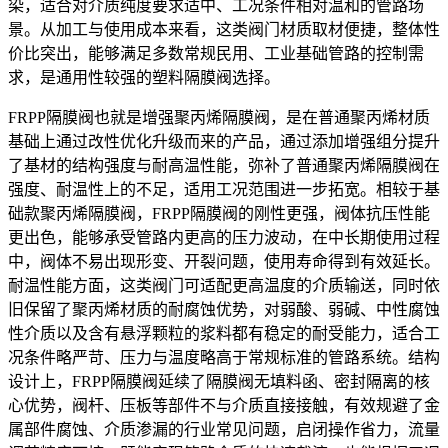
染，适合对介质纯度要求适中、工况条件相对温和的管路场
景。从加工与使用成本来看，这类阀门材质取材便捷，整体性
价比突出，能够满足多数常规民用、工业基础管路的控制需
求，是通用性较强的塑料隔膜阀选择。
FRPP隔膜阀也就是增强聚丙烯隔膜阀，是在普通聚丙烯材质
基础上通过改性优化升级而来的产品，通过添加增强组分提升
了基材的结构强度与耐高温性能，弥补了普通聚丙烯隔膜阀在
强度、耐温性上的不足，适用工况范围进一步拓宽。相较于基
础款聚丙烯隔膜阀，FRPP隔膜阀的刚性更强，阀体抗压性能
更出色，能够承受管路内更高的压力波动，在中长期使用过程
中，阀体不易出现形变、开裂问题，使用寿命得到有效延长。
耐温性能方面，这类阀门可适配更高温度的介质输送，同时依
旧保留了聚丙烯材质的耐腐蚀优势，对弱酸、弱碱、中性腐蚀
性介质以及含有悬浮颗粒的浆料都有稳定的耐受能力，适合工
况条件略严苛、压力与温度略高于常规标准的管路系统。结构
设计上，FRPP隔膜阀延续了隔膜阀无填料函、密封隔离的核
心优势，阀杆、压板等部件不与介质直接接触，有效规避了金
属部件腐蚀、介质渗漏的行业常见问题，启闭操作省力，流量