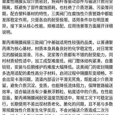
靠柔性隔膜实现介质密封，将阀杆等驱动部件与输送介质完全
隔离，既避免了部件腐蚀损耗，也杜绝了介质泄漏、污染等问
题，配合塑料基材的特性，三类阀门在腐蚀性介质管路中都能
发挥稳定作用，只是各自的耐受极限、适用条件存在明显差
异，接下来从核心性能、规格适配、应用场景等方面展开详细
说明。
聚丙烯隔膜阀是三款阀门中基础适用性较强的品类，以普通聚
丙烯为核心基材，材质本身具备良好的化学稳定性，对日常常
见的酸碱盐溶液、污水、泥浆等介质都有不错的耐受能力，同
时材质韧性适中，加工成型难度低，阀门整体结构紧凑，自重
较轻，安装与后期维护的难度大幅降低。这类阀门的密封隔膜
多选用适配的柔性高分子材料，启闭过程中隔膜形变顺畅，不
会出现卡滞问题，流道内部设计平滑无死角，既能减少介质滞
留，避免介质沉淀、变质，也能降低流体阻力，保障管路输送
效率，适合输送含有少量悬浮颗粒、粘度适中的介质。在性能
层面，聚丙烯隔膜阀耐受温度范围适中，常规工况下可稳定运
行，长期使用不易出现材质老化、脆化的问题，且不易与多数
常规腐蚀性介质发生化学反应，不会对输送介质造成二次污