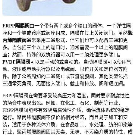
FRPP隔膜阀
由一个带有两个或多个端口的阀体、一个弹性隔
膜和一个堰或鞍座或阀座组成，隔膜在其上关闭阀门。虽然
聚
丙烯隔膜阀
通常采用二通形式，但它们也可以配备三通和更
多。当包括三个以上的端口时，通常需要一个以上的隔膜阀
座；然而，特殊的双执行器可以用一个膜处理更多端口。
PVDF隔膜阀
可以是手动的或自动的。自动隔膜阀可以使用气
动、液压或电动执行器以及电磁阀、限位开关和定位器等附
件。除了众所周知的二通截止或节流隔膜阀，其他类型包括：
三通零死角阀、无菌接入端口、截止和排放、阀和罐底阀。
FRPP隔膜阀在需要承受较高压力和温度，同时要求耐腐蚀性
的场合中表现出色。例如，在化工、石化、制药等行业，
FRPP隔膜阀能够有效隔离腐蚀性介质，确保流体系统的稳定
运行。聚丙烯隔膜阀不仅价格相对经济，而且易于加工和安
装，适用于多种流体介质。在食品加工、水处理、纺织印染等
行业，聚丙烯隔膜阀因其无毒、无味、不污染介质的特性，成