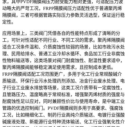
求，其中PVDF隔膜阀压力耐受能力相对更强，可适配压力波
动略大的严苛工况，FRPP隔膜阀压力适配性优于普通聚丙烯
隔膜阀，三者可根据管路实际压力参数灵活选型，保证运行稳
定性。
应用场景上，三类阀门凭借各自的性能特点形成了清晰的分
工，可针对性适配不同行业、不同工况的需求。聚丙烯隔膜阀
适合工况条件温和、介质腐蚀性较弱的场景，比如市政污水处
理、民用给排水、普通工业冷却水循环、食品加工行业非腐蚀
性物料输送等，这类场景对阀门耐腐蚀性、耐温性要求适中，
聚丙烯隔膜阀能够稳定满足使用需求，且控制成本更低。
FRPP隔膜阀适配工况范围更广，多用于化工行业常规酸碱介
质输送、环保行业污水处理药剂添加、冶金行业废水处理、电
子行业工业废水排放等场景，这类工况介质带有一定腐蚀性，
且管路压力、温度略高于常规标准，增强聚丙烯材质的强度与
耐腐蚀性足以应对，同时兼顾性价比与使用寿命，是中端工业
管路的优选控制阀门。PVDF隔膜阀则多用于高要求、强腐蚀
工况，比如精细化工、制药行业高纯介质输送、电镀行业强酸
碱废液处理、新能源行业特种流体输送、化工行业强氧化性介