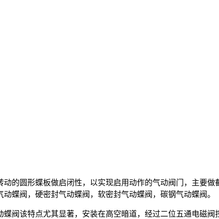
转动的圆形蝶板做启闭性，以实现启用动作的气动阀门，主要做
气动蝶阀，硬密封气动蝶阀，软密封气动蝶阀，碳钢气动蝶阀。
动蝶阀该特点尤其显著，安装在高空暗道，经过二位五通电磁阀