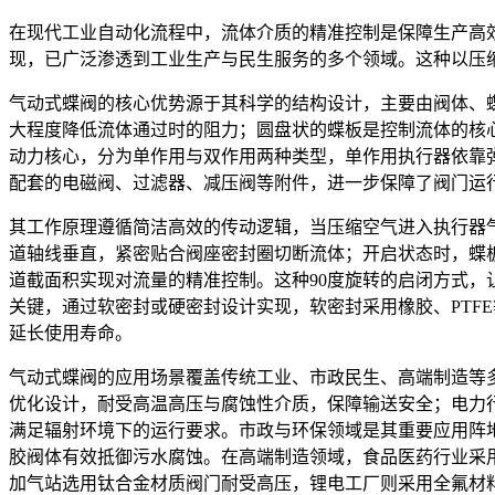
在现代工业自动化流程中，流体介质的精准控制是保障生产高
现，已广泛渗透到工业生产与民生服务的多个领域。这种以压
气动式蝶阀的核心优势源于其科学的结构设计，主要由阀体、
大程度降低流体通过时的阻力；圆盘状的蝶板是控制流体的核
动力核心，分为单作用与双作用两种类型，单作用执行器依靠
配套的电磁阀、过滤器、减压阀等附件，进一步保障了阀门运
其工作原理遵循简洁高效的传动逻辑，当压缩空气进入执行器
道轴线垂直，紧密贴合阀座密封圈切断流体；开启状态时，蝶板
道截面积实现对流量的精准控制。这种90度旋转的启闭方式
关键，通过软密封或硬密封设计实现，软密封采用橡胶、PTF
延长使用寿命。
气动式蝶阀的应用场景覆盖传统工业、市政民生、高端制造等
优化设计，耐受高温高压与腐蚀性介质，保障输送安全；电力
满足辐射环境下的运行要求。市政与环保领域是其重要应用阵
胶阀体有效抵御污水腐蚀。在高端制造领域，食品医药行业采
加气站选用钛合金材质阀门耐受高压，锂电工厂则采用全氟材