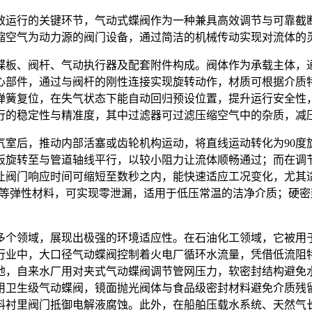
效运行的关键环节，气动式蝶阀作为一种兼具高效调节与可靠截
缩空气为动力源的阀门设备，通过简洁的机械传动实现对流体的
蝶板、阀杆、气动执行器及配套附件构成。阀体作为承载主体，
心部件，通过与阀杆的刚性连接实现旋转动作，材质可根据介质
弹簧复位，在失气状态下能自动回归预设位置，提升运行安全性
行的稳定性与精准度，其中过滤器可过滤压缩空气中的杂质，减
气室后，推动内部活塞或齿轮机构运动，将直线运动转化为90度
旋转至与管道轴线平行，以较小阻力让流体顺畅通过；而在调节
，让阀门响应时间可缩短至数秒之内，能快速适应工况变化，尤其
E等弹性材料，可实现零泄漏，适用于低压常温的洁净介质；硬
多个领域，展现出极强的环境适应性。在石油化工领域，它被用
行业中，大口径气动蝶阀控制着火电厂循环水流量，凭借低流阻
地，自来水厂用对夹式气动蝶阀调节管网压力，软密封结构避免
用卫生级气动蝶阀，镜面抛光阀体与食品级密封材料避免介质残
料衬里阀门抵御电解液腐蚀。此外，在船舶压载水系统、天然气