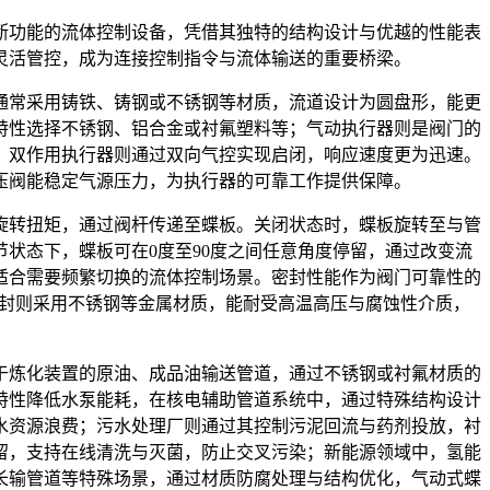
断功能的流体控制设备，凭借其独特的结构设计与优越的性能表
灵活管控，成为连接控制指令与流体输送的重要桥梁。
通常采用铸铁、铸钢或不锈钢等材质，流道设计为圆盘形，能更
特性选择不锈钢、铝合金或衬氟塑料等；气动执行器则是阀门的
，双作用执行器则通过双向气控实现启闭，响应速度更为迅速。
压阀能稳定气源压力，为执行器的可靠工作提供保障。
旋转扭矩，通过阀杆传递至蝶板。关闭状态时，蝶板旋转至与管
状态下，蝶板可在0度至90度之间任意角度停留，通过改变流
适合需要频繁切换的流体控制场景。密封性能作为阀门可靠性的
密封则采用不锈钢等金属材质，能耐受高温高压与腐蚀性介质，
于炼化装置的原油、成品油输送管道，通过不锈钢或衬氟材质的
特性降低水泵能耗，在核电辅助管道系统中，通过特殊结构设计
水资源浪费；污水处理厂则通过其控制污泥回流与药剂投放，衬
留，支持在线清洗与灭菌，防止交叉污染；新能源领域中，氢能
长输管道等特殊场景，通过材质防腐处理与结构优化，气动式蝶